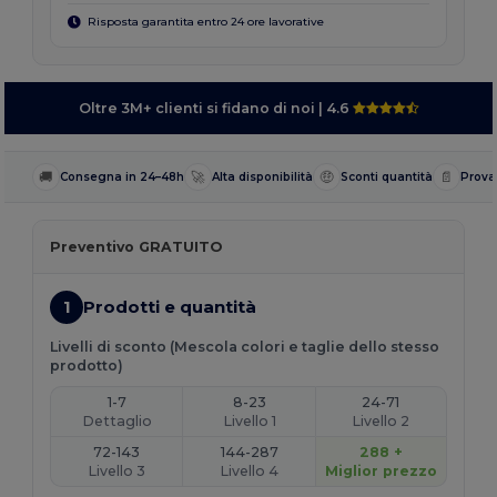
Risposta garantita entro 24 ore lavorative
Oltre 3M+ clienti si fidano di noi
| 4.6
🚚
🚀
🤑
📄
Consegna in 24–48h
Alta disponibilità
Sconti quantità
Prova
Preventivo GRATUITO
1
Prodotti e quantità
Livelli di sconto (Mescola colori e taglie dello stesso
prodotto)
1-7
8-23
24-71
Dettaglio
Livello 1
Livello 2
72-143
144-287
288 +
Livello 3
Livello 4
Miglior prezzo