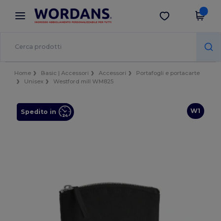
×
App Wordans
Scarica app
Prezzi migliori sull'app!
Home
Basic | Accessori
Accessori
Portafogli e portacarte
Unisex
Westford mill WM825
W1
Spedito in