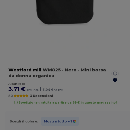
Westford mill
WM825
- Nero
- Mini borsa
da donna organica
A partire da
3.71 €
|
IVA incl.
3.04 €
no IVA
5.0
3 Recensioni
Spedizione gratuita a partire da 69 € in questo magazzino!
Scegli il colore:
Mostra tutto
+ 1