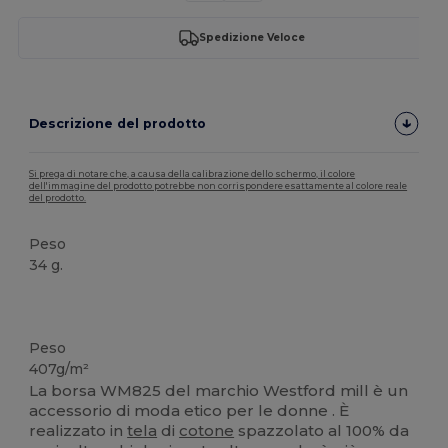
Spedizione Veloce
Descrizione del prodotto
Si prega di notare che, a causa della calibrazione dello schermo, il colore
dell'immagine del prodotto potrebbe non corrispondere esattamente al colore reale
del prodotto.
Peso
34 g.
Organico
Personalizzabile
Organico
Organico
Organico
Alta disponibilità
Peso
407g/m²
La borsa WM825 del marchio Westford mill è un
accessorio di moda etico per le donne . È
realizzato in
tela
di
cotone
spazzolato al 100% da