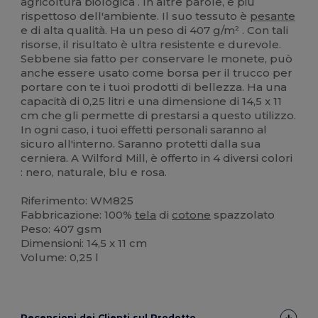
agricoltura biologica . In altre parole, è più
rispettoso dell'ambiente. Il suo tessuto è
pesante
e di alta qualità. Ha un peso di 407 g/m² . Con tali
risorse, il risultato è ultra resistente e durevole.
Sebbene sia fatto per conservare le monete, può
anche essere usato come borsa per il trucco per
portare con te i tuoi prodotti di bellezza. Ha una
capacità di 0,25 litri e una dimensione di 14,5 x 11
cm che gli permette di prestarsi a questo utilizzo.
In ogni caso, i tuoi effetti personali saranno al
sicuro all'interno. Saranno protetti dalla sua
cerniera. A Wilford Mill, è offerto in 4 diversi colori
: nero, naturale, blu e rosa.
Riferimento: WM825
Fabbricazione: 100%
tela
di
cotone
spazzolato
Peso: 407 gsm
Dimensioni: 14,5 x 11 cm
Volume: 0,25 l
Recensioni dei Clienti sul Prodotto