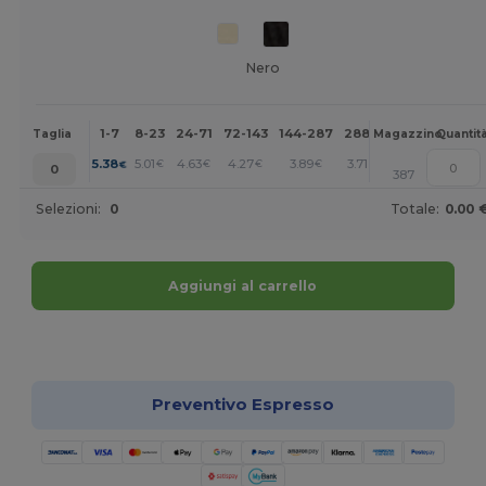
Nero
1-7
8-23
24-71
72-143
144-287
288 +
Altri
Taglia
Magazzino
Quantit
+
5.38
5.01
4.63
4.27
3.89
3.71
€
€
€
€
€
€
0
387
Selezioni:
0
Totale:
0.00 
Aggiungi al carrello
Personalizzalo!
Preventivo Espresso