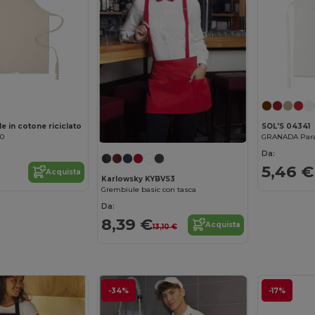
Personalizzalo!
 in cotone riciclato
SOL'S 04341
70
Da:
5,46 €
Acquista
Karlowsky KYBVS3
Grembiule basic con tasca
Da:
8,39 €
Acquista
13,10 €
-34%
-17%