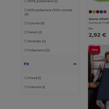
100% poliestere
(2)
65% poliestere /35% cotone
(3)
Valento DEVA
Grembiule FLA
Cotone
(9)
Da:
Denim
(1)
2,92 €
Morbido
(2)
-36%
Poliestere
(12)
Fit
Fitted
(1)
Oversize
(1)