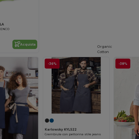
FLA
MENCO
Acquista
Organic
Cotton
-36%
-38%
Karlowsky KYLS22
Grembiule con pettorina stile jeans