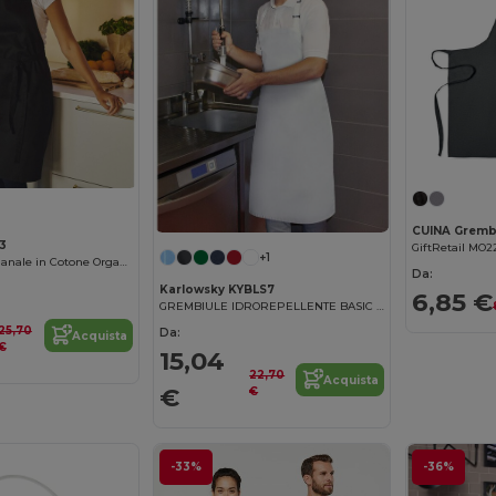
3
GiftRetail MO2
+1
Grembiule Artigianale in Cotone Organico
Da:
Karlowsky KYBLS7
6,85 €
GREMBIULE IDROREPELLENTE BASIC CON FIBBIA
25,70
Da:
Acquista
€
15,04
22,70
Acquista
€
€
-33%
-36%