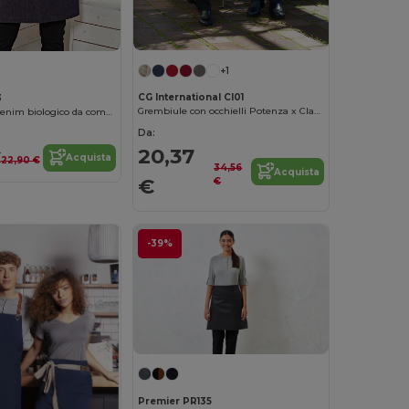
+1
CG International CI01
3
Grembiule con occhielli Potenza x Classic
Grembiule in denim biologico da commercio equo-solidale
Da:
20,37
€
Acquista
22,90 €
34,56
Acquista
€
€
-39%
Premier PR135