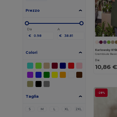
Prezzo
Da
A
€
€
Karlowsky KY
Colori
Grembiule Basic
Da:
10,86 
-28%
Taglia
S
M
L
XL
2XL