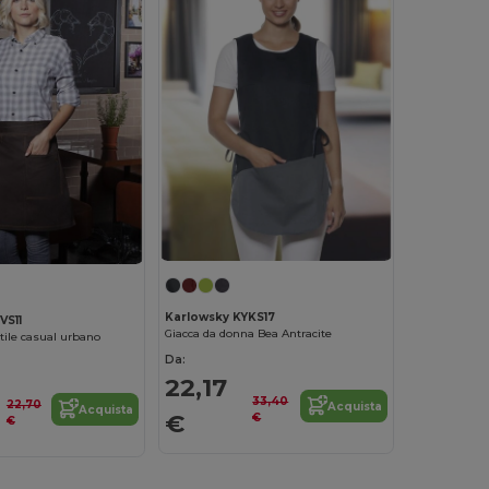
Karlowsky KYKS17
VS11
Giacca da donna Bea Antracite
tile casual urbano
Da:
22,17
33,40
22,70
Acquista
Acquista
€
€
€