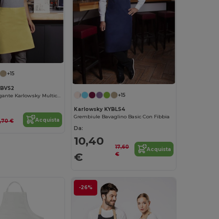
+15
YBVS2
+15
Grembiule Elegante Karlowsky Multicolore
Karlowsky KYBLS4
Grembiule Bavaglino Basic Con Fibbia
Acquista
1,70 €
Da:
10,40
17,60
Acquista
€
€
-26%