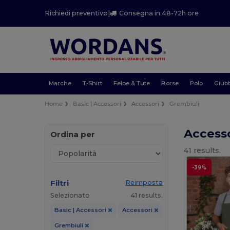
Richiedi preventivo
|
Consegna in 48-72h ore
Marche
T-Shirt
Felpe & Tute
Borse
Polo
Giubb
Home
Basic | Accessori
Accessori
Grembiuli
Access
Ordina per
41 results.
-39%
Filtri
Reimposta
Selezionato
41 results.
Basic | Accessori
Accessori
Grembiuli