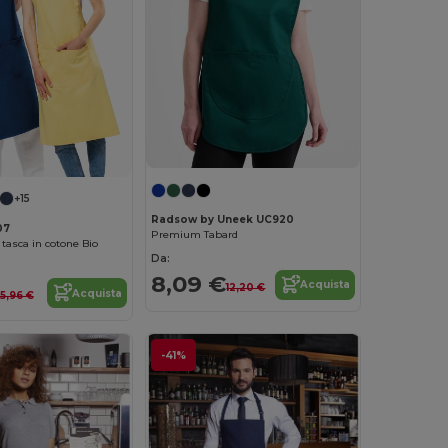
+15
Radsow by Uneek UC920
07
Premium Tabard
tasca in cotone Bio
Da:
8,09 €
Acquista
12,20 €
Acquista
15,96 €
-41%