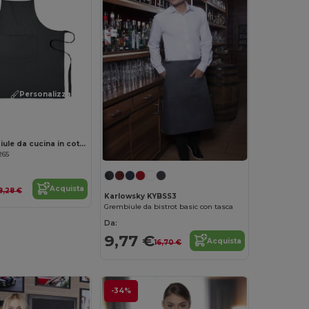
Personalizzalo!
CUINA Grembiule da cucina in cotone rici
265
Acquista
8,28 €
Karlowsky KYBSS3
Grembiule da bistrot basic con tasca
Da:
9,77 €
Acquista
16,70 €
-34%