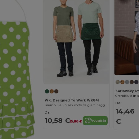
Karlowsky KY
Grembiule in s
WK. Designed To Work WK841
Da:
Grembiule unisex corto da giardinaggio ecosostenibile
14,46
Da:
10,58 €
€
Acquista
15,80 €