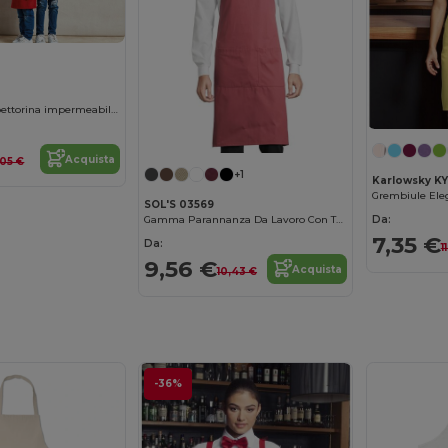
Grembiule con pettorina impermeabile "Essential"
Acquista
,05 €
+1
Karlowsky K
SOL'S 03569
Da:
Gamma Parannanza Da Lavoro Con Tasche
7,35 €
Da:
1
9,56 €
Acquista
10,43 €
-36%