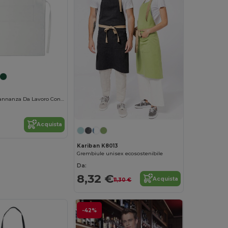
GRANADA Parannanza Da Lavoro Con Tasche
Acquista
Kariban K8013
Grembiule unisex ecosostenibile
Da:
8,32 €
Acquista
11,30 €
-42%