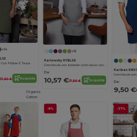
+14
+15
BLS5
Karlowsky KYBLS6
 Con Fibbia E Tasca
Grembiule con bretelle corto basic con fibbia e tasca
Kariban K80
Da:
Grembiule con 
€
10,57 €
Acquista
17,90 €
Acquista
17,90 €
Da:
9,50 €
Organic
Cotton
-8%
-37%