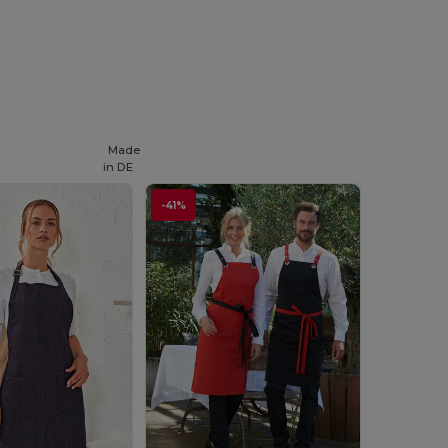
Made
in
DE
-41%