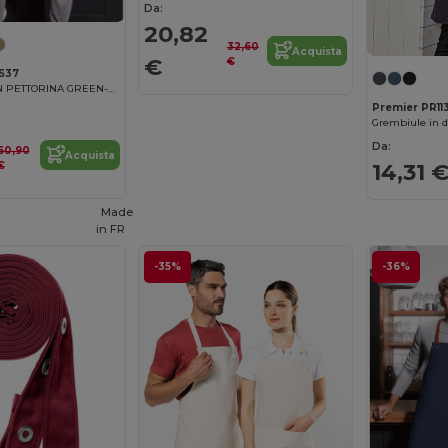
Da:
20,82
32,60
Acquista
€
€
LS37
GREMBIULE CON PETTORINA GREEN-GENERATION
Premier PR11
Da:
60,90
Acquista
14,31 
€
Made
in
FR
-35%
-36%