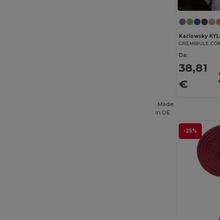
Karlowsky KY
Da:
38,81
€
Made
in
DE
-25%