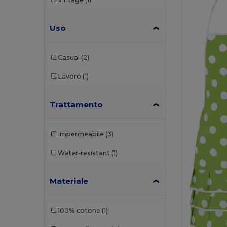
Uso
Casual
(2)
Lavoro
(1)
Trattamento
Impermeabile
(3)
Water-resistant
(1)
Materiale
100% cotone
(1)