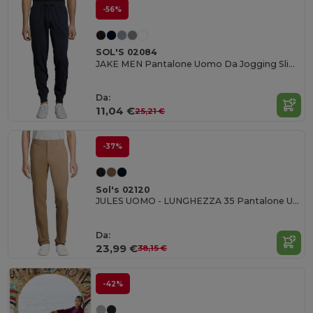
-56%
SOL'S 02084
JAKE MEN Pantalone Uomo Da Jogging Slim Fit
Da:
11,04 €
25,21 €
-37%
Sol's 02120
JULES UOMO - LUNGHEZZA 35 Pantalone Uomo
Da:
23,99 €
38,15 €
-42%