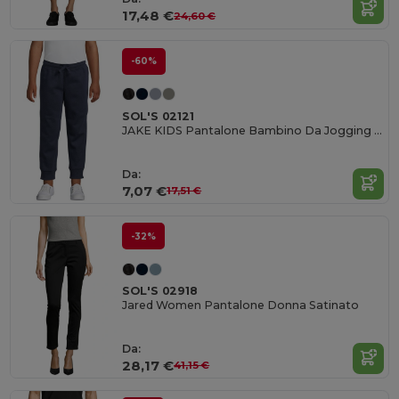
17,48 €
24,60 €
-60%
SOL'S 02121
JAKE KIDS Pantalone Bambino Da Jogging Slim Fit
Da:
7,07 €
17,51 €
-32%
SOL'S 02918
Jared Women Pantalone Donna Satinato
Da:
28,17 €
41,15 €