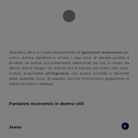
Wordans
offre un vasto assortimento di
pantaloni economici
per
uomo, donna, bambino e unisex. I capi sono di elevata qualità e
prodotti da brand accuratamente selezionati da noi, in modo da
offrirvi solo il meglio. Gli articoli che troverete sul nostro sito sono,
inoltre, acquistabili
all’ingrosso
con prezzi scontati a seconda
della quantità. Ecco, di seguito, alcune informazioni aggiuntive in
merito al nostro catalogo.
Pantaloni economici in diversi stili
Jeans