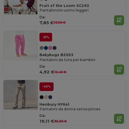
Fruit of the Loom SC292
Pantaloncini uomo leggeri
Da:
7,85 €
13,50 €
-61%
Babybugz BZ033
Pantaloni da tuta per bambini
Da:
4,92 €
12,45 €
-46%
Henbury HY641
Pantaloni da donna senza pinces
Da:
19,11 €
35,30 €