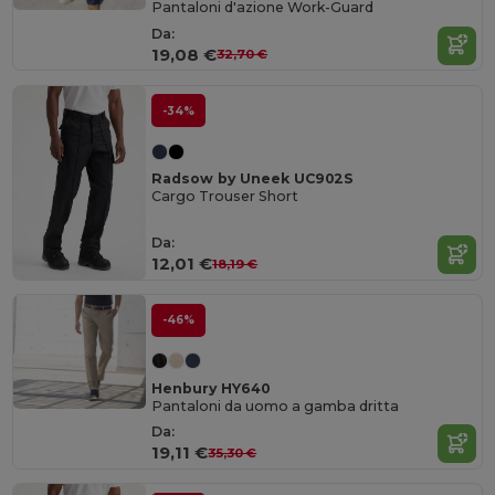
Pantaloni d'azione Work-Guard
Da:
19,08 €
32,70 €
-34%
Radsow by Uneek UC902S
Cargo Trouser Short
Da:
12,01 €
18,19 €
-46%
Henbury HY640
Pantaloni da uomo a gamba dritta
Da:
19,11 €
35,30 €