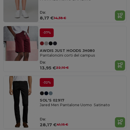
Da:
8,17 €
14,38 €
-37%
AWDIS JUST HOODS JH080
Pantaloncini corti del campus
Da:
13,95 €
22,10 €
-32%
SOL'S 02917
Jared Men Pantalone Uomo Satinato
Da:
28,17 €
41,15 €