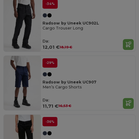
-34%
Radsow by Uneek UC902L
Cargo Trouser Long
Da:
12,01 €
18,19 €
-29%
Radsow by Uneek UC907
Men’s Cargo Shorts
Da:
11,71 €
16,53 €
-36%