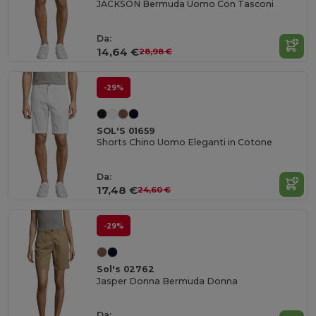
JACKSON Bermuda Uomo Con Tasconi
Da:
14,64 €
28,98 €
-29%
SOL'S 01659
Shorts Chino Uomo Eleganti in Cotone
Da:
17,48 €
24,60 €
-29%
Sol's 02762
Jasper Donna Bermuda Donna
Da: