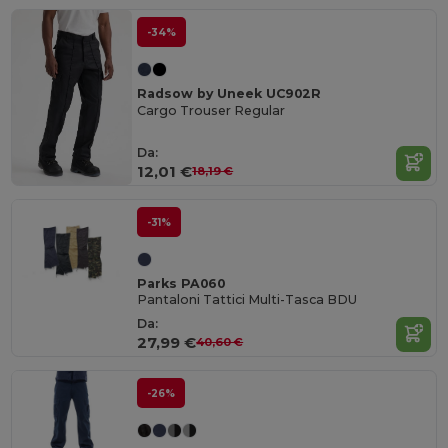
-34%
Radsow by Uneek UC902R
Cargo Trouser Regular
Da:
12,01 €
18,19 €
-31%
Parks PA060
Pantaloni Tattici Multi-Tasca BDU
Da:
27,99 €
40,60 €
-26%