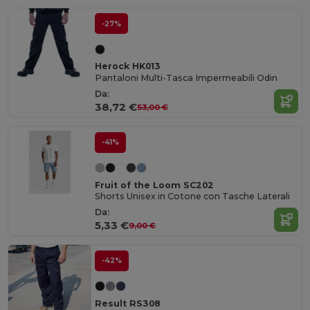
-27%
Herock HK013
Pantaloni Multi-Tasca Impermeabili Odin
Da:
38,72 €
53,00 €
-41%
Fruit of the Loom SC202
Shorts Unisex in Cotone con Tasche Laterali
Da:
5,33 €
9,00 €
-42%
Result RS308