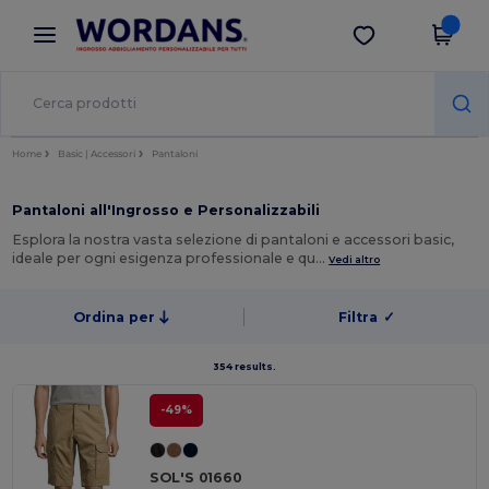
×
App Wordans
Scarica app
Prezzi migliori sull'app!
Home
Basic | Accessori
Pantaloni
Pantaloni all'Ingrosso e Personalizzabili
Esplora la nostra vasta selezione di pantaloni e accessori basic,
ideale per ogni esigenza professionale e qu…
Vedi altro
Ordina per
Filtra
✓
354 results.
-49%
SOL'S 01660