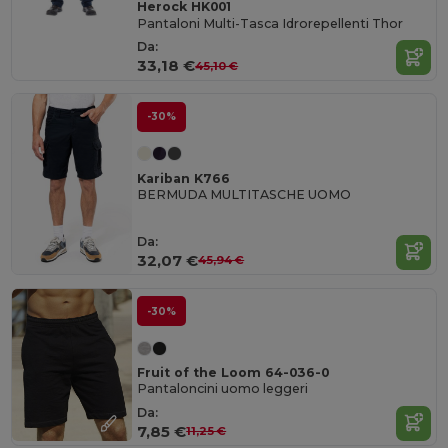
Herock HK001
Pantaloni Multi-Tasca Idrorepellenti Thor
Da:
33,18 €
45,10 €
-30%
Kariban K766
BERMUDA MULTITASCHE UOMO
Da:
32,07 €
45,94 €
-30%
Fruit of the Loom 64-036-0
Pantaloncini uomo leggeri
Da:
7,85 €
11,25 €