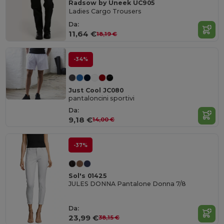
Radsow by Uneek UC905
Ladies Cargo Trousers
Da:
11,64 €
18,19 €
-34%
Just Cool JC080
pantaloncini sportivi
Da:
9,18 €
14,00 €
-37%
Sol's 01425
JULES DONNA Pantalone Donna 7/8
Da:
23,99 €
38,15 €