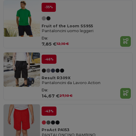
-35%
Fruit of the Loom SS955
Pantaloncini uomo leggeri
Da:
7,85 €
12,10 €
-46%
Result R309X
Pantaloncini da Lavoro Action
Da:
14,67 €
27,10 €
-43%
ProAct PA153
PANTALONCINO BAMBINO