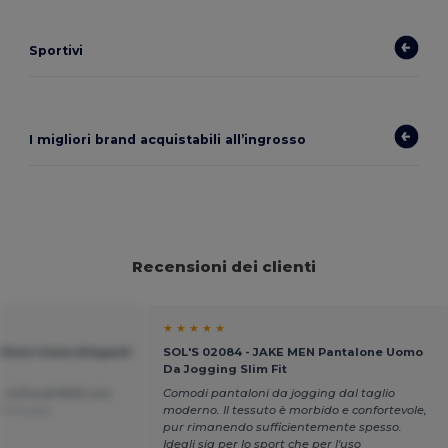
Sportivi
I migliori brand acquistabili all’ingrosso
Recensioni dei clienti
★ ★ ★ ★ ★
 Chino Uomo Eleganti
SOL'S 02084 - JAKE MEN Pantalone Uomo
Da Jogging Slim Fit
, tutto perfetto con
Comodi pantaloni da jogging dal taglio
 Français
moderno. Il tessuto è morbido e confortevole,
pur rimanendo sufficientemente spesso.
Ideali sia per lo sport che per l'uso