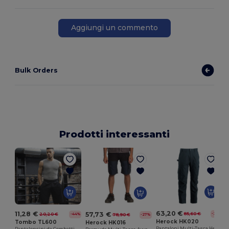
Aggiungi un commento
Bulk Orders
Prodotti interessanti
63,20 €
11,28 €
57,73 €
85,60 €
-26%
20,20 €
-44%
78,90 €
-27%
Herock HK020
Tombo TL600
Herock HK016
Pantaloni Multi-Tasca Herock con Tecnologia Coolmax
Pantaloncini da Combattimento Uomo Elite