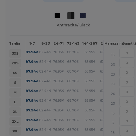
Anthracite/ Black
1-7
8-23
24-71
72-143
144-287
288 +
Altri
Taglia
Magazzino
Quantit
+
87.94
82.44
76.95
68.70
65.95
63.20
€
€
€
€
€
€
3XS
16
+
87.94
82.44
76.95
68.70
65.95
63.20
€
€
€
€
€
€
2XS
23
+
87.94
82.44
76.95
68.70
65.95
63.20
€
€
€
€
€
€
XS
23
+
87.94
82.44
76.95
68.70
65.95
63.20
€
€
€
€
€
€
S
19
+
87.94
82.44
76.95
68.70
65.95
63.20
€
€
€
€
€
€
M
20
+
87.94
82.44
76.95
68.70
65.95
63.20
€
€
€
€
€
€
L
23
+
87.94
82.44
76.95
68.70
65.95
63.20
€
€
€
€
€
€
XL
13
+
87.94
82.44
76.95
68.70
65.95
63.20
€
€
€
€
€
€
2XL
3
+
87.94
82.44
76.95
68.70
65.95
63.20
€
€
€
€
€
€
3XL
18