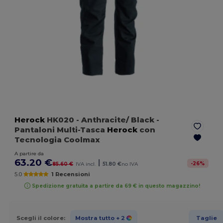
Herock
HK020
- Anthracite/ Black
-
Pantaloni Multi-Tasca
Herock
con
Tecnologia Coolmax
A partire da
63.20 €
|
-
26
%
85.60 €
IVA incl.
51.80 €
no IVA
5.0
1 Recensioni
Spedizione gratuita a partire da 69 € in questo magazzino!
Scegli il colore:
Mostra tutto
+ 2
Taglie