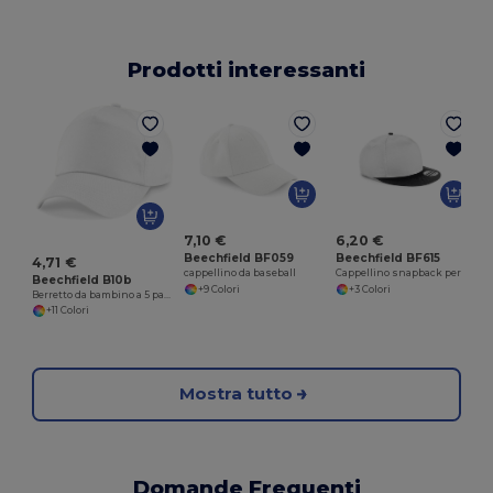
Prodotti interessanti
7,10 €
6,20 €
Beechfield BF059
Beechfield BF615
4,71 €
cappellino da baseball
Cappellino snapback per bambini
Beechfield B10b
+9 Colori
+3 Colori
Berretto da bambino a 5 pannelli 100% cotone
+11 Colori
Mostra tutto
Domande Frequenti