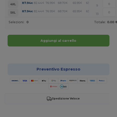
+
87.94
82.44
76.95
68.70
65.95
63.20
€
€
€
€
€
€
4XL
9
+
87.94
82.44
76.95
68.70
65.95
63.20
€
€
€
€
€
€
5XL
13
Selezioni:
0
Totale:
0.00 
Aggiungi al carrello
Personalizzalo!
Preventivo Espresso
Spedizione Veloce