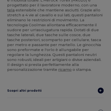
e mobilità totale. L'Herock Torex (HK020) è
progettato per il lavoratore moderno, con una
tela
estensibile che mantiene asciutti. Grazie allo
stretch a 4 vie al cavallo e sui lati, questi pantaloni
eliminano le restrizioni di movimento. La
tecnologia Coolmax allontana efficacemente il
sudore per un'asciugatura rapida. Dotati di due
tasche laterali, due tasche sulle cosce, due
tasche posteriori, scomparto per cellulare, tasca
per metro e passante per martello. Le ginocchia
sono preformate e l'orlo è allungabile per
regolare la lunghezza. Questi pantaloni neutri
sono robusti, ideali per artigiani o divise aziendali.
Il design si presta perfettamente alla
personalizzazione tramite
ricamo
o stampa.
Scopri altri prodotti