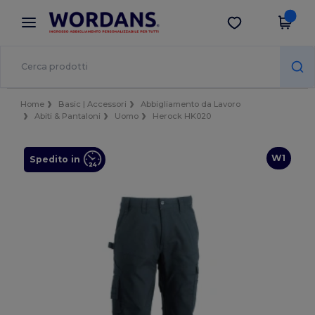
×
App Wordans
Scarica app
Prezzi migliori sull'app!
Home
Basic | Accessori
Abbigliamento da Lavoro
Abiti & Pantaloni
Uomo
Herock HK020
W1
Spedito in