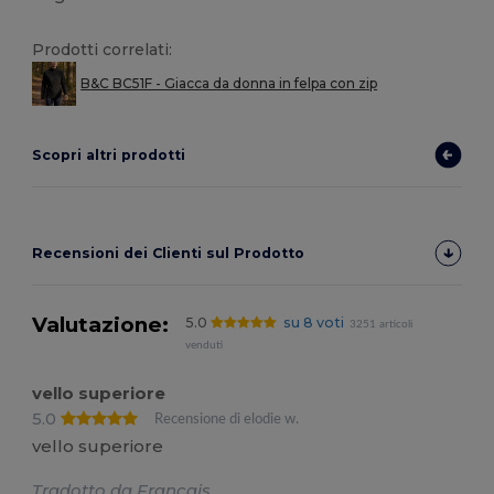
Prodotti correlati:
B&C BC51F - Giacca da donna in felpa con zip
Scopri altri prodotti
Recensioni dei Clienti sul Prodotto
Valutazione:
5.0
su 8 voti
3251 articoli
venduti
vello superiore
5.0
Recensione di elodie w.
vello superiore
Tradotto da Français