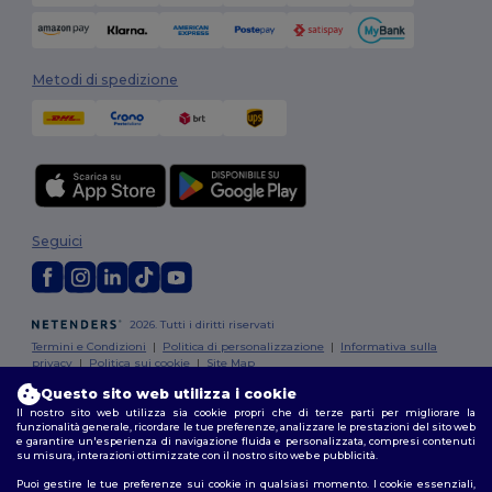
Metodi di spedizione
Seguici
2026. Tutti i diritti riservati
Termini e Condizioni
|
Politica di personalizzazione
|
Informativa sulla
privacy
|
Politica sui cookie
|
Site Map
Questo sito web utilizza i cookie
Roma
|
Milano
|
Napoli
|
Torino
|
Palermo
|
Genova
|
Bologna
|
Firenze
|
Il nostro sito web utilizza sia cookie propri che di terze parti per migliorare la
funzionalità generale, ricordare le tue preferenze, analizzare le prestazioni del sito web
Catania
|
Bari
e garantire un'esperienza di navigazione fluida e personalizzata, compresi contenuti
su misura, interazioni ottimizzate con il nostro sito web e pubblicità.
Puoi gestire le tue preferenze sui cookie in qualsiasi momento. I cookie essenziali,