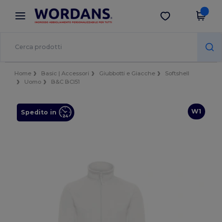
×
App Wordans
Scarica app
Prezzi migliori sull'app!
Home
Basic | Accessori
Giubbotti e Giacche
Softshell
Uomo
B&C BCI51
W1
Spedito in