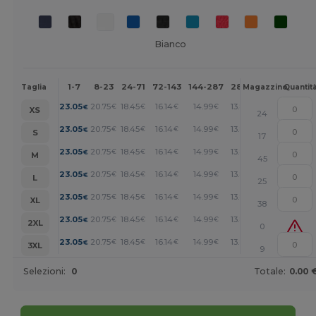
Bianco
1-7
8-23
24-71
72-143
144-287
288 +
Altri
Taglia
Magazzino
Quantit
+
23.05
20.75
18.45
16.14
14.99
13.83
€
€
€
€
€
€
XS
24
+
23.05
20.75
18.45
16.14
14.99
13.83
€
€
€
€
€
€
S
17
+
23.05
20.75
18.45
16.14
14.99
13.83
€
€
€
€
€
€
M
45
+
23.05
20.75
18.45
16.14
14.99
13.83
€
€
€
€
€
€
L
25
+
23.05
20.75
18.45
16.14
14.99
13.83
€
€
€
€
€
€
XL
38
+
23.05
20.75
18.45
16.14
14.99
13.83
€
€
€
€
€
€
2XL
0
+
23.05
20.75
18.45
16.14
14.99
13.83
€
€
€
€
€
€
3XL
9
Selezioni:
0
Totale:
0.00 