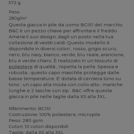
572 g.
Peso
280g/m²
Questa giacca in pile da uomo BCI51 del marchio
B&C è un pezzo chiave per affrontare il freddo.
Amerai il suo design, dagli un posto nella tua
collezione di vestiti caldi. Questo modello è
disponibile in diversi colori , rosso, grigio scuro,
nero, blu navy, bianco, verde, blu reale, arancione,
blu e verde chiaro. È realizzato in un tessuto di
poliestere
di qualità , rispetta la pelle. Spessa e
robusta , questo capo maschile protegge dalle
basse temperature. E' dotata di cerniera tono su
tono , un capo alla moda con collo alto , maniche
lunghe e 2 tasche con zip . B&C offre questa
giacca in pile nelle taglie dalla XS alla 3XL .
Riferimento: BCI51
Costruzione: 100% poliestere, micropile
Peso: 280 gsm
Colori: 10 colori disponibili
Taglie: dalla XS alla 3XL