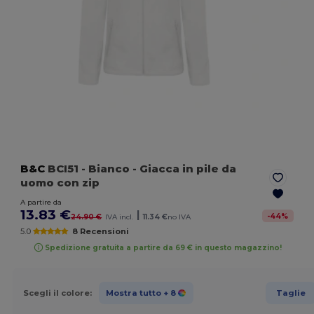
B&C
BCI51
- Bianco
- Giacca in pile da
uomo con zip
A partire da
13.83 €
|
-
44
%
24.90 €
IVA incl.
11.34 €
no IVA
5.0
8 Recensioni
Spedizione gratuita a partire da 69 € in questo magazzino!
Scegli il colore:
Mostra tutto
+ 8
Taglie