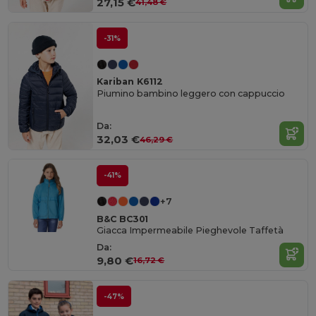
27,15 €
41,48 €
-31%
Kariban K6112
Piumino bambino leggero con cappuccio
Da:
32,03 €
46,29 €
-41%
+7
B&C BC301
Giacca Impermeabile Pieghevole Taffetà
Da:
9,80 €
16,72 €
-47%