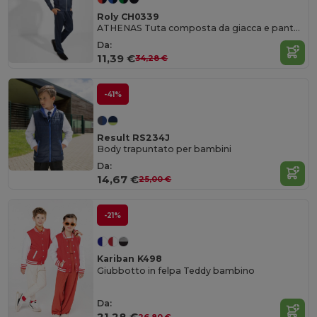
Roly CH0339
ATHENAS Tuta composta da giacca e pantalone
Da:
11,39 €
34,28 €
-41%
Result RS234J
Body trapuntato per bambini
Da:
14,67 €
25,00 €
-21%
Kariban K498
Giubbotto in felpa Teddy bambino
Da:
21,28 €
26,80 €