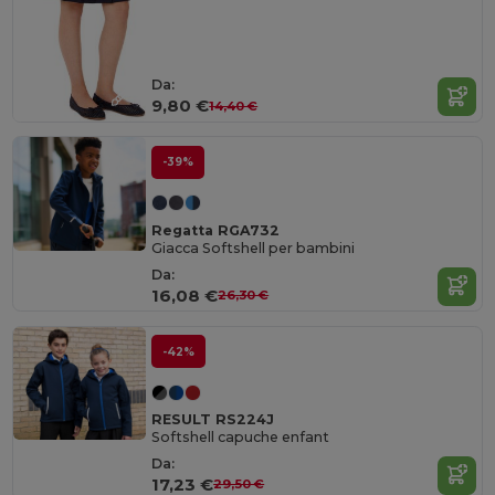
Da:
9,80 €
14,40 €
-39%
Regatta RGA732
Giacca Softshell per bambini
Da:
16,08 €
26,30 €
-42%
RESULT RS224J
Softshell capuche enfant
Da:
17,23 €
29,50 €