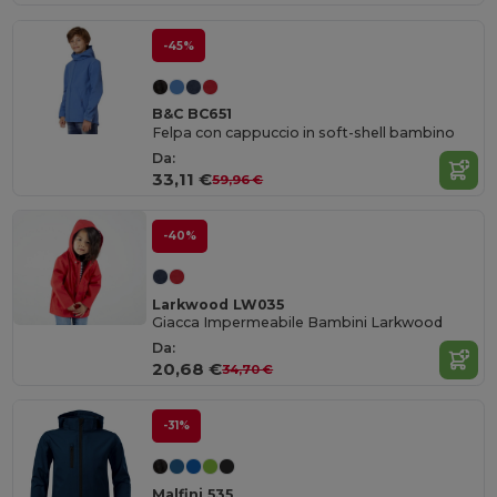
-45%
B&C BC651
Felpa con cappuccio in soft-shell bambino
Da:
33,11 €
59,96 €
-40%
Larkwood LW035
Giacca Impermeabile Bambini Larkwood
Da:
20,68 €
34,70 €
-31%
Malfini 535