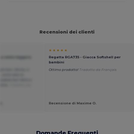
Recensioni dei clienti
★ ★ ★ ★ ★
 a vento leggera
Regatta RGA735 - Giacca Softshell per
bambini
a ben rifinita, è
Ottimo prodotto!
Tradotto da Français
, come dice la
odello ben fatto e
ative.
Tradotto da
SL
Recensione di Maxime O.
Domande Frequenti