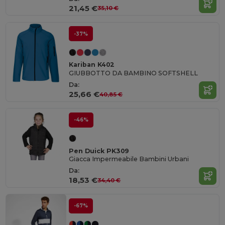
21,45 €
35,10 €
-37%
Kariban K402
GIUBBOTTO DA BAMBINO SOFTSHELL
Da:
25,66 €
40,85 €
-46%
Pen Duick PK309
Giacca Impermeabile Bambini Urbani
Da:
18,53 €
34,40 €
-67%