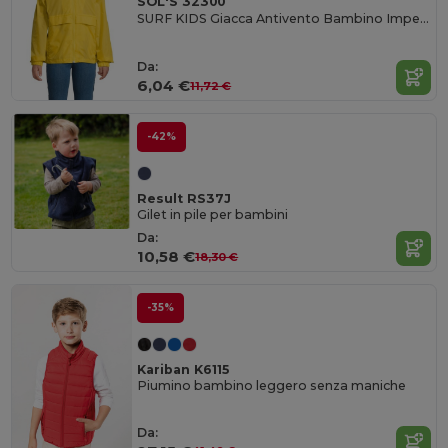
SOL'S 32300
SURF KIDS Giacca Antivento Bambino Impermeabile
Da:
6,04 €
11,72 €
-42%
Result RS37J
Gilet in pile per bambini
Da:
10,58 €
18,30 €
-35%
Kariban K6115
Piumino bambino leggero senza maniche
Da: