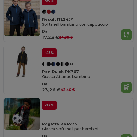
-50%
Result R224JY
Softshell bambino con cappuccio
Da:
17,23 €
34,38 €
-45%
+1
Pen Duick PK767
Giacca Atlantic bambino
Da:
23,26 €
42,40 €
-39%
Regatta RGA735
Giacca Softshell per bambini
Da: