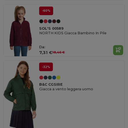
-60%
SOL'S 00589
NORTH KIDS Giacca Bambino In Pile
Da:
7,31 €
18,46 €
-32%
B&C CGSIRE
Giacca a vento leggera uomo