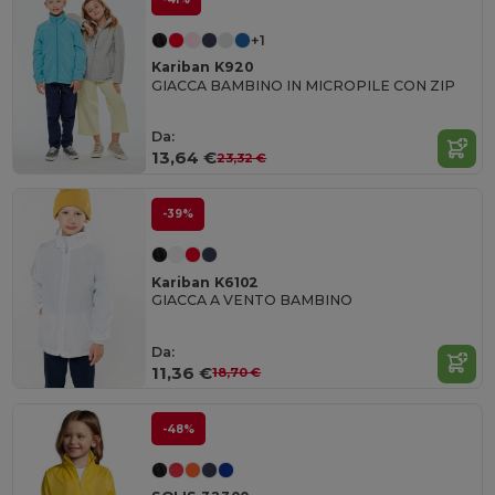
+1
Kariban K920
GIACCA BAMBINO IN MICROPILE CON ZIP
Da:
13,64 €
23,32 €
-39%
Kariban K6102
GIACCA A VENTO BAMBINO
Da:
11,36 €
18,70 €
-48%