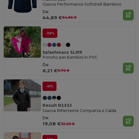
Giacca Performance Softshell Bambino
Da:
44,89 €
64,86 €
-36%
Splashmacs SL019
Poncho per bambini in PVC
Da:
6,21 €
9,70 €
-41%
Result R233J
Giacca Riflettente Compatta e Calda
Da:
19,08 €
32,50 €