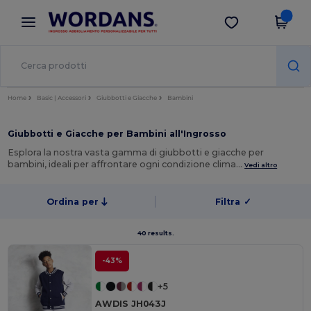
×
App Wordans
Scarica app
Prezzi migliori sull'app!
Home
Basic | Accessori
Giubbotti e Giacche
Bambini
Giubbotti e Giacche per Bambini all'Ingrosso
Esplora la nostra vasta gamma di giubbotti e giacche per
bambini, ideali per affrontare ogni condizione clima…
Vedi altro
Ordina per
Filtra
✓
40 results.
-43%
+5
AWDIS JH043J