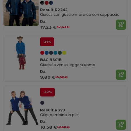
Result R224J
Giacca con guscio morbido con cappuccio
Da:
17,23 €
32,43 €
-37%
B&C B601B
Giacca a vento leggera uomo
Da:
9,80 €
15,52 €
-40%
Result R37J
Gilet bambino in pile
Da:
10,58 €
17,60 €