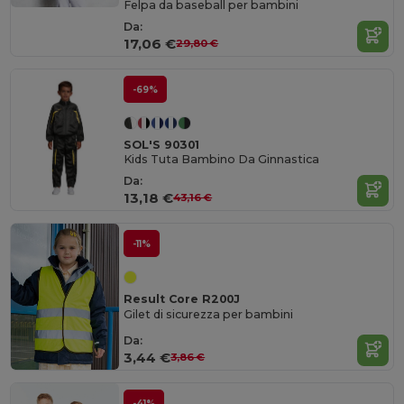
Felpa da baseball per bambini
Da:
17,06 €
29,80 €
-69%
SOL'S 90301
Kids Tuta Bambino Da Ginnastica
Da:
13,18 €
43,16 €
-11%
Result Core R200J
Gilet di sicurezza per bambini
Da:
3,44 €
3,86 €
-41%