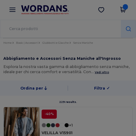
×
App Wordans
Scarica app
Prezzi migliori sull'app!
Home
Basic | Accessori
Giubbotti e Giacche
Senza Maniche
Abbigliamento e Accessori Senza Maniche all'Ingrosso
Esplora la nostra vasta gamma di abbigliamento senza maniche,
ideale per chi cerca comfort e versatilità. Con…
Vedi altro
Ordina per
Filtra
✓
229 results.
-40%
+1
VELILLA V15901