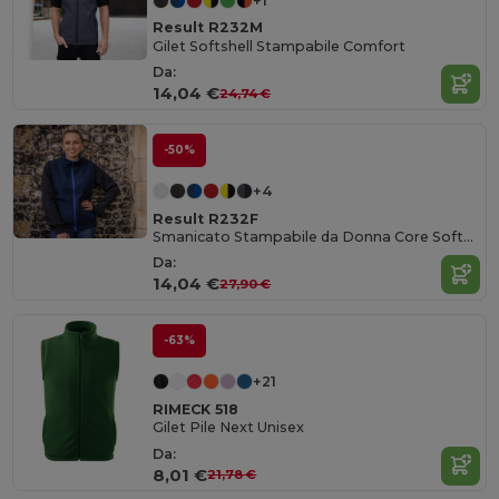
+1
Result R232M
Gilet Softshell Stampabile Comfort
Da:
14,04 €
24,74 €
-50%
+4
Result R232F
Smanicato Stampabile da Donna Core Softshell
Da:
14,04 €
27,90 €
-63%
+21
RIMECK 518
Gilet Pile Next Unisex
Da:
8,01 €
21,78 €