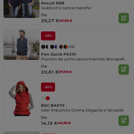
Result R88
Giubbotto senza maniche
Da:
29,27 €
47,95 €
-45%
+10
Pen Duick PK310
Piumino da uomo senza maniche idrorepellente e antivento
Da:
20,61 €
37,50 €
-65%
B&C BA670
Gilet Imbottito Donna Elegante e Versatile
Da:
14,13 €
40,35 €