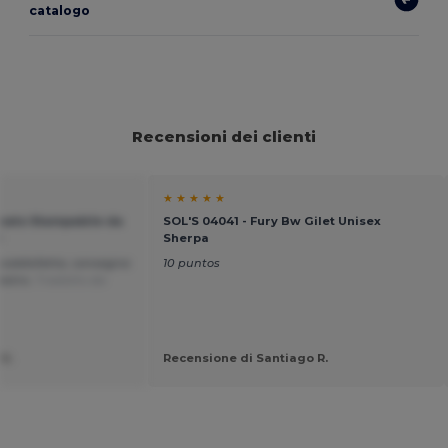
catalogo
Recensioni dei clienti
★ ★ ★ ★ ★
icato Stampabile da
SOL'S 04041 - Fury Bw Gilet Unisex
l
Sherpa
 soddisfatta, consegna
10 puntos
estro.
Tradotto da
U.
Recensione di Santiago R.