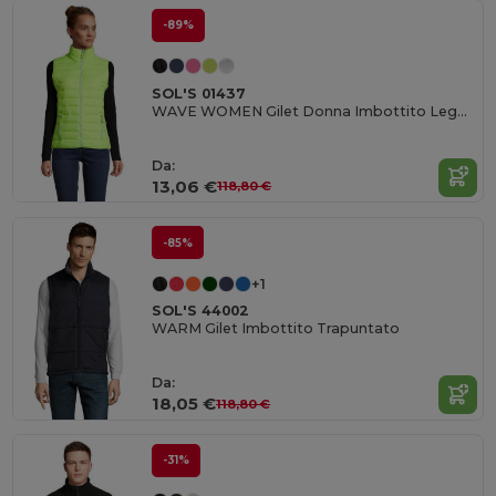
-89%
SOL'S 01437
WAVE WOMEN Gilet Donna Imbottito Leggero
Da:
13,06 €
118,80 €
-85%
+1
SOL'S 44002
WARM Gilet Imbottito Trapuntato
Da:
18,05 €
118,80 €
-31%