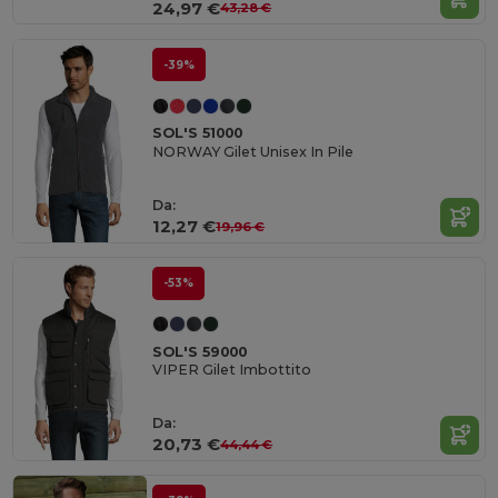
24,97 €
43,28 €
-39%
SOL'S 51000
NORWAY Gilet Unisex In Pile
Da:
12,27 €
19,96 €
-53%
SOL'S 59000
VIPER Gilet Imbottito
Da:
20,73 €
44,44 €