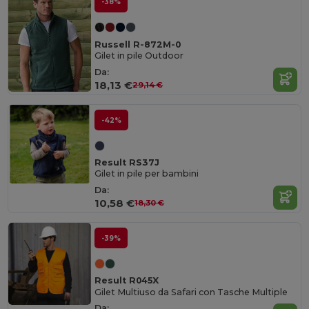
-38%
Russell R-872M-0
Gilet in pile Outdoor
Da:
18,13 €
29,14 €
-42%
Result RS37J
Gilet in pile per bambini
Da:
10,58 €
18,30 €
-39%
Result R045X
Gilet Multiuso da Safari con Tasche Multiple
Da: