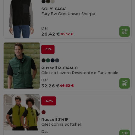
SOL'S 04041
Fury Bw Gilet Unisex Sherpa
Da:
26,42 €
38,32 €
-31%
Russell R-014M-0
Gilet da Lavoro Resistente e Funzionale
Da:
32,26 €
46,62 €
-42%
Russell J141F
Gilet donna Softshell
Da: