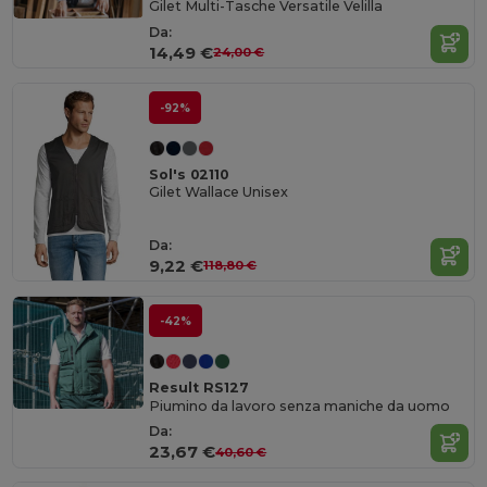
Gilet Multi-Tasche Versatile Velilla
Da:
14,49 €
24,00 €
-92%
Sol's 02110
Gilet Wallace Unisex
Da:
9,22 €
118,80 €
-42%
Result RS127
Piumino da lavoro senza maniche da uomo
Da:
23,67 €
40,60 €