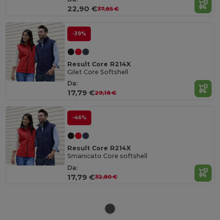
22,90 €
37,85 €
-39%
Result Core R214X
Gilet Core Softshell
Da:
17,79 €
29,18 €
-46%
Result Core R214X
Smanicato Core softshell
Da:
17,79 €
32,80 €