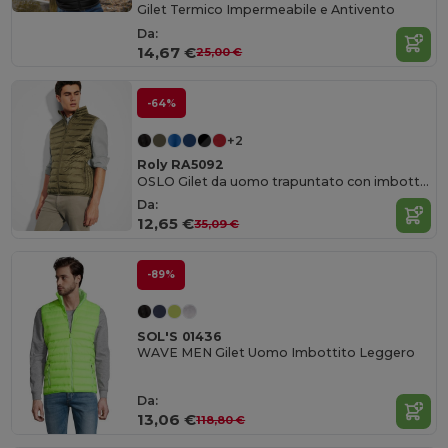
Gilet Termico Impermeabile e Antivento
Da:
14,67 €
25,00 €
-64%
+2
Roly RA5092
OSLO Gilet da uomo trapuntato con imbottitura tatto piuma
Da:
12,65 €
35,09 €
-89%
SOL'S 01436
WAVE MEN Gilet Uomo Imbottito Leggero
Da:
13,06 €
118,80 €