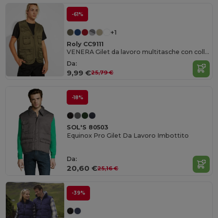
-61%
+1
Roly CC9111
VENERA Gilet da lavoro multitasche con collo a V
Da:
9,99 €
25,79 €
-18%
SOL'S 80503
Equinox Pro Gilet Da Lavoro Imbottito
Da:
20,60 €
25,16 €
-39%