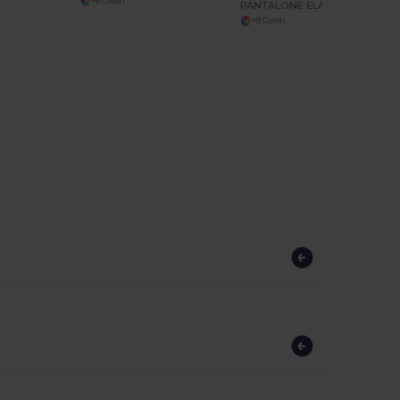
+6 Colori
PANTALONE ELASTICIZZATO MULTIPOCHES
+9 Colori