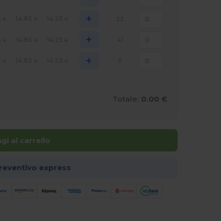
+
6
14.85
14.23
23
€
€
€
+
6
14.85
14.23
41
€
€
€
+
6
14.85
14.23
11
€
€
€
Totale:
0.00 €
gi al carrello
preventivo express