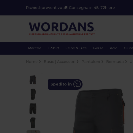
Richiedi preventivo
|
Consegna in 48-72h ore
Marche
T-Shirt
Felpe & Tute
Borse
Polo
Giubb
Home
Basic | Accessori
Pantaloni
Bermuda
U
Spedito in