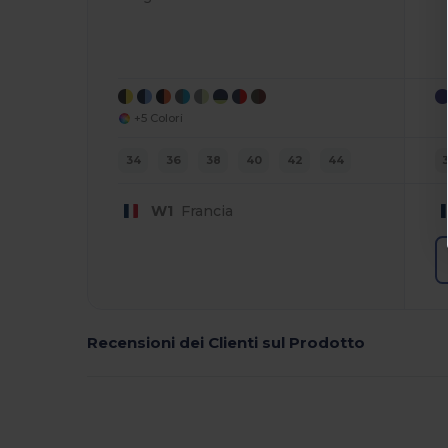
+5 Colori
34
36
38
40
42
44
W1
Francia
Recensioni dei Clienti sul Prodotto