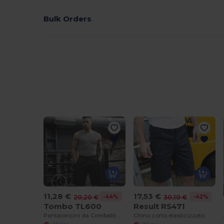
Bulk Orders
11,28 €
17,53 €
-44%
-42%
20,20 €
30,10 €
Tombo TL600
Result RS471
Pantaloncini da Combattimento Uomo Elite
Chino corto elasticizzato