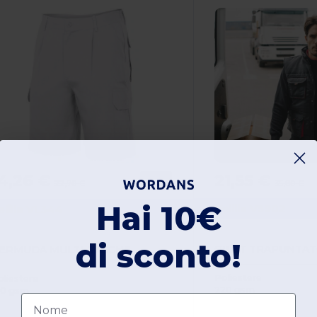
21,55 €
4,26 €
-37%
35,80 €
22,70 €
Hai 10€
Velilla V5902
elilla VL344
di sconto!
ERMUDA MULTI-TASCHE
Poliestere
oliestere
220 gsm
90 gsm
Nome