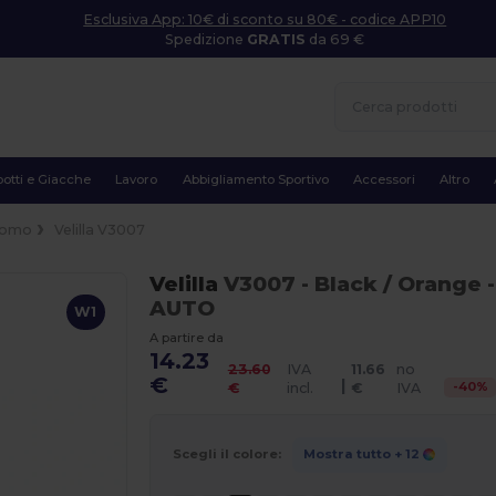
Esclusiva App: 10€ di sconto su 80€ - codice APP10
Spedizione
GRATIS
da 69 €
otti e Giacche
Lavoro
Abbigliamento Sportivo
Accessori
Altro
omo
Velilla V3007
Velilla
V3007
- Black / Orange
-
AUTO
W1
A partire da
14.23
23.60
IVA
11.66
no
€
|
-
40
%
€
incl.
€
IVA
Scegli il colore:
Mostra tutto
+ 12