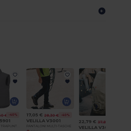
17,05 €
-40%
60 €
-40%
28,30 €
25901
VELILLA V3001
22,79 €
-40%
37,80 €
BODYWARMER TRAPUNTATO MULTI-TASCHE
PANTALONI MULTI-TASCHE
VELILLA V3002S