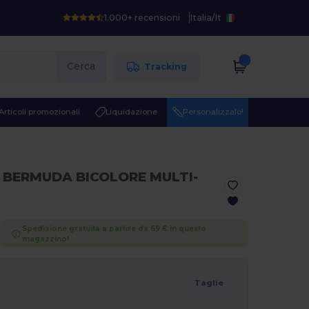
1.000+ recensioni
Italia
/
It
Cerca
Tracking
Articoli promozionali
Liquidazione
Personalizzalo!
 BERMUDA BICOLORE MULTI-
Spedizione gratuita a partire da 69 € in questo
magazzino!
Taglie