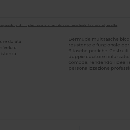
'immagine del prodotto potrebbe non corrispondere esattamente al colore reale del prodotto.
Bermuda multitasche bico
ore durata
resistente e funzionale pe
on Velcro
6 tasche pratiche. Costruit
sistenza
doppie cuciture rinforzate. L
comoda, rendendoli ideali s
personalizzazione professi