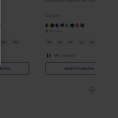
Pantaloni elasticizzati multitasche bicolore
240 gsm
+5 Colori
2XL
3XL
36
38
40
42
44
46
W1
Francia
dotto
Vedi Prodotto