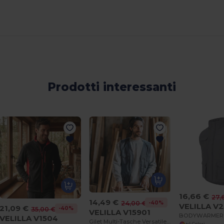
Prodotti interessanti
16,66 €
27,
14,49 €
-40%
24,00 €
VELILLA V
21,09 €
-40%
35,00 €
VELILLA V15901
VELILLA V1504
Gilet Multi-Tasche Versatile Velilla