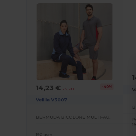
1
14,23 €
-40%
V
23,60 €
Velilla V3007
B
BERMUDA BICOLORE MULTI-AUTO
P
1
190 gsm