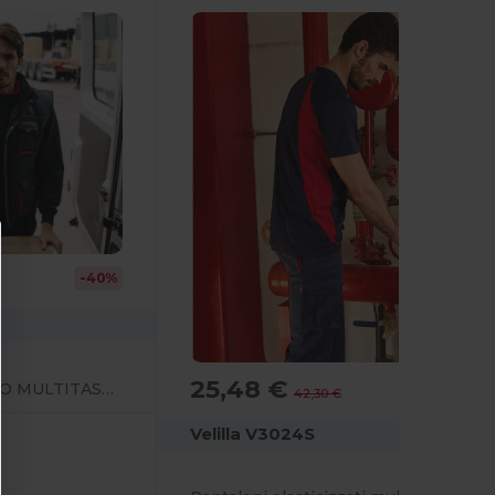
-40%
25,48 €
-40%
GILET TRAPUNTATO MULTITASCHE BICOLORE
42,30 €
Velilla V3024S