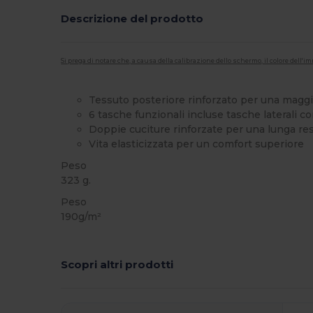
Descrizione del prodotto
Si prega di notare che, a causa della calibrazione dello schermo, il colore dell
Tessuto posteriore rinforzato per una maggi
6 tasche funzionali incluse tasche laterali c
Doppie cuciture rinforzate per una lunga re
Vita elasticizzata per un comfort superiore
Peso
323 g.
Peso
190g/m²
Scopri altri prodotti