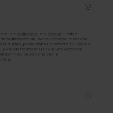
lore 65%
poliestere
35%
cotone
. Design
r abbigliamento da lavoro o tempo libero con
i per durare, presentano un rinforzo sul retro e
a vita elasticizzata assicura una vestibilità
ia per l'uso neutro che per la
onale.