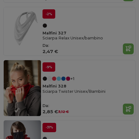
-2%
Malfini 327
Sciarpa Relax Unisex/bambino
Da:
2,47 €
-9%
+1
Malfini 328
Sciarpa Twister Unisex/Bambini
Da:
2,85 €
3,12 €
-31%