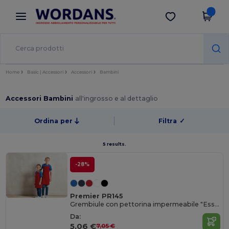
×
App Wordans
Scarica app
Prezzi migliori sull'app!
Home
Basic | Accessori
Accessori
Bambini
Accessori Bambini
all'ingrosso e al dettaglio
Ordina per
Filtra
✓
5 results.
-28%
Premier PR145
Grembiule con pettorina impermeabile "Essential"
Da:
5,06 €
7,05 €