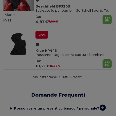
Beechfield BF320B
Scaldacollo per bambini Softshell Sports Tech
Made
Da:
in
IT
4,81 €
7,00 €
-34%
K-up KP443
Passamontagna senza cuciture bambino
Da:
10,21 €
15,56 €
Visualizzazione Di Tutti I Prodotti.
Domande Frequenti
Posso avere un preventivo basico / personale?