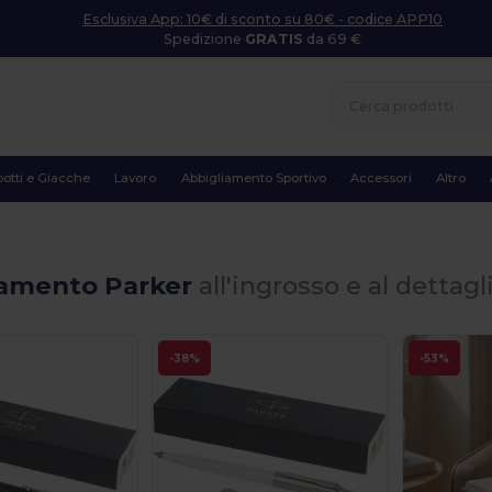
Esclusiva App: 10€ di sconto su 80€ - codice APP10
Spedizione
GRATIS
da 69 €
otti e Giacche
Lavoro
Abbigliamento Sportivo
Accessori
Altro
iamento Parker
all'ingrosso e al dettagl
-38%
-53%