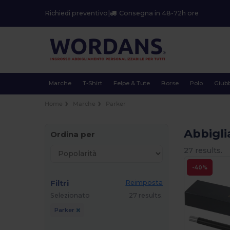
Richiedi preventivo
|
Consegna in 48-72h ore
Marche
T-Shirt
Felpe & Tute
Borse
Polo
Giubb
Home
Marche
Parker
Abbigl
Ordina per
27 results.
-40%
Filtri
Reimposta
Selezionato
27 results.
Parker