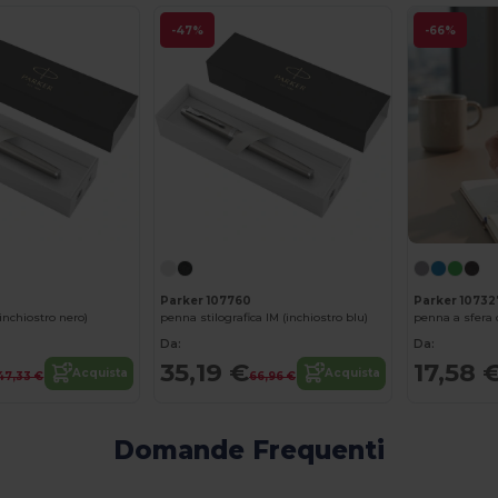
-47%
-66%
Parker 107760
Parker 10732
(inchiostro nero)
penna stilografica IM (inchiostro blu)
Da:
Da:
35,19 €
17,58 
Acquista
Acquista
47,33 €
66,96 €
Domande Frequenti