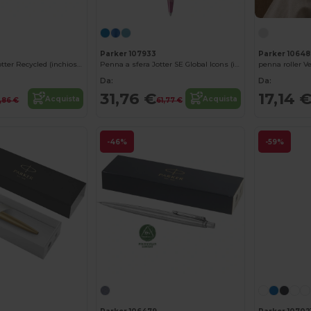
Parker 107933
Parker 1064
Penna a sfera Jotter Recycled (inchiostro blu)
Penna a sfera Jotter SE Global Icons (inchiostro blu)
penna roller Ve
Da:
Da:
31,76 €
17,14 
Acquista
Acquista
5,86 €
61,77 €
-46%
-59%