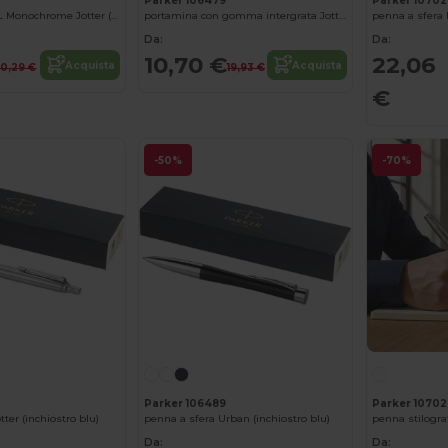
Parker 106479
Parker 10702
penna a sfera XL Monochrome Jotter (inchiostro blu)
portamina con gomma intergrata Jotter (inchiostro nero)
penna a sfera I
Da:
Da:
10,70 €
22,06
Acquista
Acquista
50,29 €
19,93 €
€
-50%
-70%
Parker 106489
Parker 1070
tter (inchiostro blu)
penna a sfera Urban (inchiostro blu)
Da:
Da: