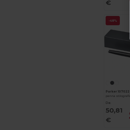
Clubclass
(20)
€
Craghoppers
(14)
-48%
Crocs
(3)
Dickies
(8)
Dickies Medical
(5)
Digital Transfer
(2)
Ecologie
(8)
Egotier
(1257)
EgotierPro
(973)
Parker 107022
penna stilografi
Ekston
(10)
Da:
Elevate
(25)
50,81
€
Elevate Essentials
(34)
Elevate Life
(51)