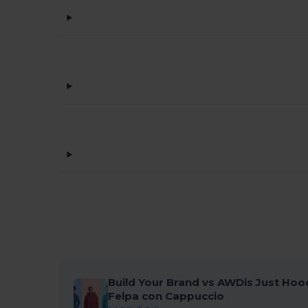
Henbury
(61)
Herock
(76)
Herschel
(9)
iDeal Basic Brand
(37)
InfiniteBook
(7)
Jack&Jones
(6)
JHK
(82)
JournalBooks
(6)
JSP
(22)
Just Cool
(45)
Just T's
(8)
Build Your Brand vs AWDis Just Hood
Felpa con Cappuccio
K-up
(180)