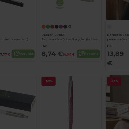
+3
Parker 107865
Parker 10648
or (inchiostro nero)
Penna a sfera Jotter Recycled (inchiostro nero)
penna a sfera V
Da:
Da:
8,74 €
13,89
Acquista
Acquista
17,77 €
14,04 €
€
-49%
-43%