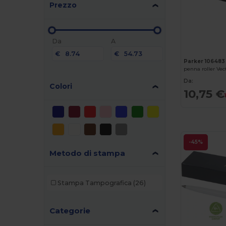
Prezzo
Da
A
€
€
Parker 106483
penna roller Vect
Da:
Colori
10,75 €
-45%
Metodo di stampa
Stampa Tampografica
(26)
Categorie