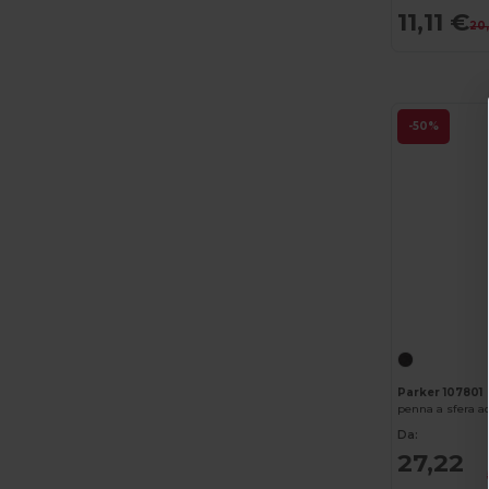
Black&Match
(20)
11,11 €
20
Branve
(8)
Brook Taverner
(42)
Buff
(3)
-50%
Build Your Brand
(132)
CamelBak
(7)
Carhartt
(12)
Case Logic
(18)
Caterpillar
(2)
CG International
(3)
Parker 107801
Cherokee
(4)
Da:
Chipolo
(2)
27,22