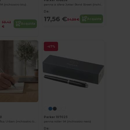
1
Parker 106838
M (inchiostro blu)
penna a sfera Jotter Bond Street (inchiostro blu)
Da:
17,56 €
Acquista
34,59 €
53,42
Acquista
€
-47%
20
Parker 107023
penna stilografica Urban (inchiostro blu)
penna roller IM (inchiostro nero)
Da: