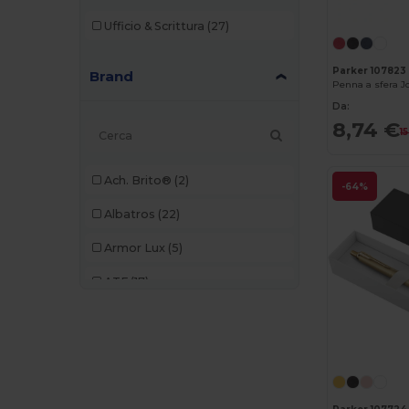
Ufficio & Scrittura
(27)
Parker 107823
Brand
Da:
8,74 €
1
Ach. Brito®
(2)
-64%
Albatros
(22)
Armor Lux
(5)
ATF
(17)
Atlantis
(102)
Atlantis Headwear
(75)
AWDis
(40)