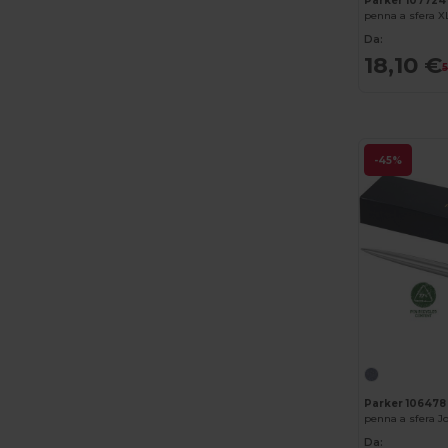
Parker 107724
AWDis Just Hoods
(24)
Da:
AWDis So Denim
(10)
18,10 €
B&C
(209)
B&C DNM
(1)
B&C Pro
(12)
-45%
Babybugz
(26)
Bag Base
(167)
Bagbase
(42)
Barents
(9)
Bata Industrials
(12)
Beechfield
(358)
Parker 106478
Bella+Canvas
(29)
penna a sfera Jo
Da: