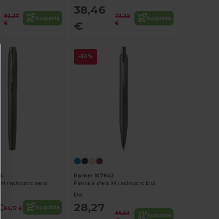
38,46
92,27
73,22
Acquista
Acquista
€
€
€
-50%
4
Parker 107842
IM (inchiostro nero)
Penna a sfera IM (inchiostro blu)
Da:
€
28,27
Acquista
84,12 €
56,52
Acquista