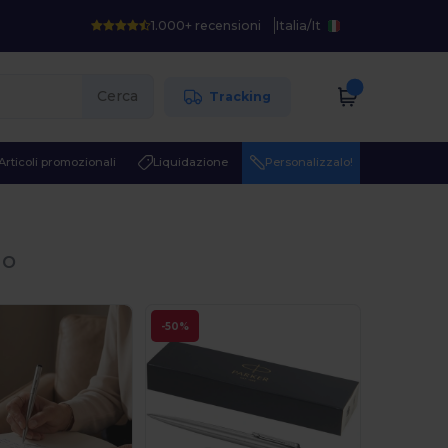
1.000+ recensioni
Italia
/
It
Cerca
Tracking
Articoli promozionali
Liquidazione
Personalizzalo!
io
-50%