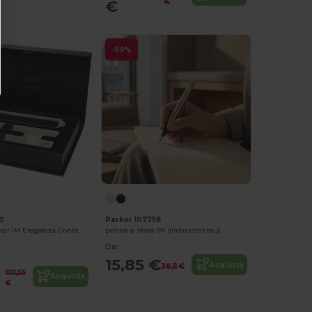
€
€
-59%
0
Parker 107758
Set Penne Parker IM Eleganza Contemporanea
penna a sfera IM (inchiostro blu)
Da:
15,85 €
Acquista
39,11 €
101,55
Acquista
€