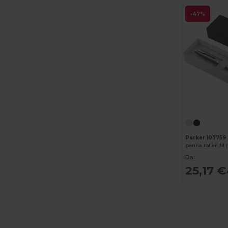
-47%
Elevate NXT
(46)
Estex
(16)
Et si on l'appelait Francis
(3)
EXCD by Promodoro
(5)
Finden & Hales
(18)
Flexfit
(159)
Front row
(25)
Parker 107759
penna roller IM 
Fruit of the Loom
(175)
Da:
25,17 €
Fruit of the Loom Vintage
(4)
GiftRetail
(2553)
Gildan
(112)
Graid™
(2)