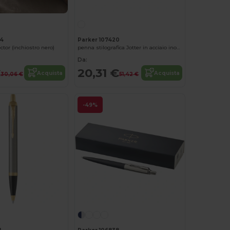
84
Parker 107420
ctor (inchiostro nero)
penna stilografica Jotter in acciaio inossidabile
Da:
€
20,31 €
Acquista
Acquista
30,06 €
51,42 €
-49%