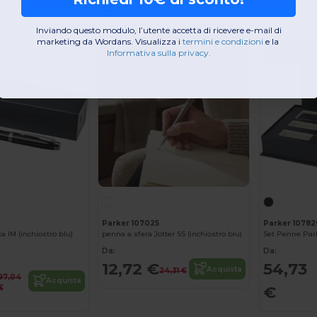
€
€
€
Inviando questo modulo, l’utente accetta di ricevere e-mail di
marketing da Wordans. Visualizza i
termini e condizioni
​
e la
-48%
-46%
Informativa sulla privacy
.
Parker 107025
Parker 10782
ca IM (inchiostro blu)
penna a sfera Jotter SS (inchiostro blu)
Da:
Da:
12,72 €
54,73
Acquista
24,31 €
97,04
Acquista
€
€