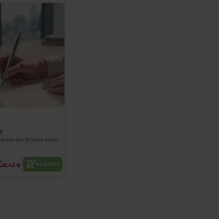
7
penna a sfera opaca con finiture cromate Jotter XL
€
Acquista
51,43 €