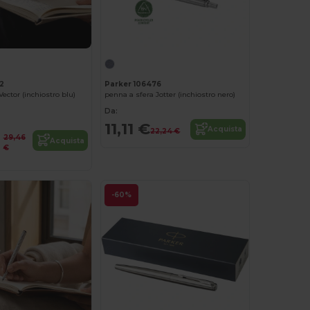
2
Parker 106476
ector (inchiostro blu)
penna a sfera Jotter (inchiostro nero)
Da:
11,11 €
Acquista
22,24 €
29,46
Acquista
€
-60%