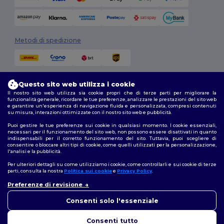
Metodi di spedizione
Questo sito web utilizza i cookie
Il nostro sito web utilizza sia cookie propri che di terze parti per migliorare la
funzionalità generale, ricordare le tue preferenze, analizzare le prestazioni del sito web
e garantire un'esperienza di navigazione fluida e personalizzata, compresi contenuti
su misura, interazioni ottimizzate con il nostro sito web e pubblicità.
Seguici
Puoi gestire le tue preferenze sui cookie in qualsiasi momento. I cookie essenziali,
necessari per il funzionamento del sito web, non possono essere disattivati in quanto
indispensabili per il corretto funzionamento del sito. Tuttavia, puoi scegliere di
consentire o bloccare altri tipi di cookie, come quelli utilizzati per la personalizzazione,
l'analisi e la pubblicità.
2026. Tutti i diritti riservati
Termini e Condizioni
|
Politica di personalizzazione
|
Informativa sulla
Per ulteriori dettagli su come utilizziamo i cookie, come controllarli e sui cookie di terze
privacy
|
Politica sui cookie
|
Site Map
parti, consulta la nostra
Politica sui cookie
e
Privacy Policy
.
Preferenze di revisione
👋
Ciao
Roma
|
Milano
|
Napoli
|
Torino
|
Palermo
|
Genova
|
Bologna
|
Firenze
|
In caso di domande o dubbi,
Consenti solo l'essenziale
Catania
|
Bari
Ricevi il mio preventivo (24 ore)
puoi contattarci in qualsiasi
momento. Il nostro chatbot è
Consenti tutto
100% gratis. Nessun obbligo di acquisto. Dati sicuri.
qui per aiutarti.