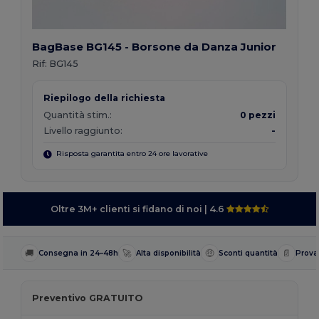
BagBase BG145 - Borsone da Danza Junior
Rif:
BG145
Riepilogo della richiesta
Quantità stim.:
0 pezzi
Livello raggiunto:
-
Risposta garantita entro 24 ore lavorative
Oltre 3M+ clienti si fidano di noi
| 4.6
🚚
🚀
🤑
📄
Consegna in 24–48h
Alta disponibilità
Sconti quantità
Prova
Preventivo GRATUITO