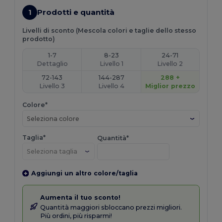
1
Prodotti e quantità
Livelli di sconto (Mescola colori e taglie dello stesso
prodotto)
1-7
8-23
24-71
Dettaglio
Livello 1
Livello 2
72-143
144-287
288 +
Livello 3
Livello 4
Miglior prezzo
Colore*
Seleziona colore
Taglia*
Quantità*
Aggiungi un altro colore/taglia
Aumenta il tuo sconto!
Quantità maggiori sbloccano prezzi migliori.
Più ordini, più risparmi!