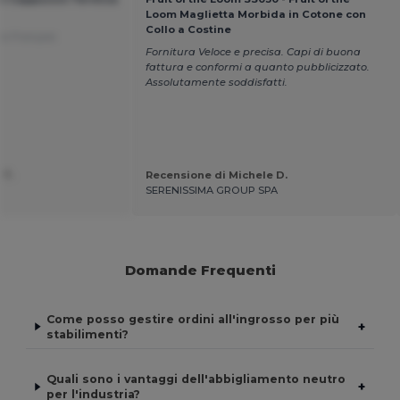
Loom Maglietta Morbida in Cotone con
Collo a Costine
da Français
Fornitura Veloce e precisa. Capi di buona
fattura e conformi a quanto pubblicizzato.
Assolutamente soddisfatti.
 T.
Recensione di Michele D.
SERENISSIMA GROUP SPA
Domande Frequenti
Come posso gestire ordini all'ingrosso per più
+
stabilimenti?
Quali sono i vantaggi dell'abbigliamento neutro
+
per l'industria?