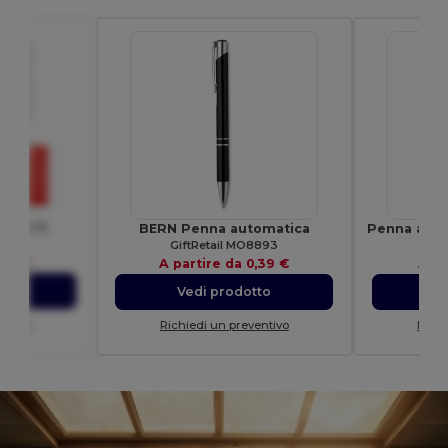
0 g/m²)
BERN Penna automatica
45
GiftRetail MO8893
,28 €
A partire da
0,39 €
A pa
to
Vedi prodotto
V
entivo
Richiedi un preventivo
Richi