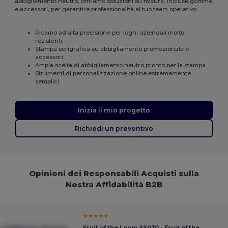
abbigliamento neutro, offriamo soluzioni su misura, incluse gomme
e accessori, per garantire professionalità al tuo team operativo.
Ricamo ad alta precisione per loghi aziendali molto
resistenti.
Stampa serigrafica su abbigliamento promozionale e
accessori.
Ampia scelta di abbigliamento neutro pronto per la stampa.
Strumenti di personalizzazione online estremamente
semplici.
Inizia il mio progetto
Richiedi un preventivo
Opinioni dei Responsabili Acquisti sulla
Nostra Affidabilità B2B
★★★★★
on Cappuccio Termica
Fruit of the Loom SS030 - Fruit of the