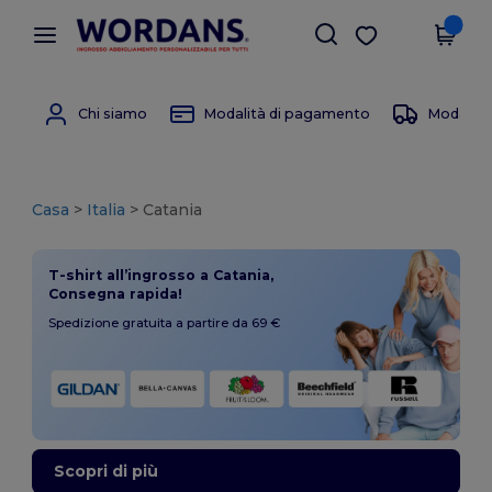
×
App Wordans
Scarica app
Prezzi migliori sull'app!
Chi siamo
Modalità di pagamento
Modalità 
Casa
>
Italia
> Catania
T-shirt all’ingrosso a Catania,
Consegna rapida!
Spedizione gratuita a partire da 69 €
Scopri di più