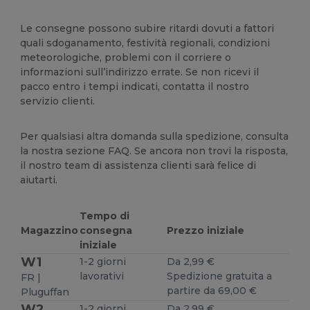
Le consegne possono subire ritardi dovuti a fattori
quali sdoganamento, festività regionali, condizioni
meteorologiche, problemi con il corriere o
informazioni sull’indirizzo errate. Se non ricevi il
pacco entro i tempi indicati, contatta il nostro
servizio clienti.
Per qualsiasi altra domanda sulla spedizione, consulta
la nostra sezione FAQ. Se ancora non trovi la risposta,
il nostro team di assistenza clienti sarà felice di
aiutarti.
Tempo di
Magazzino
consegna
Prezzo iniziale
iniziale
W1
1-2 giorni
Da 2,99 €
lavorativi
Spedizione gratuita a
FR |
partire da 69,00 €
Pluguffan
W2
1-2 giorni
Da 2,99 €