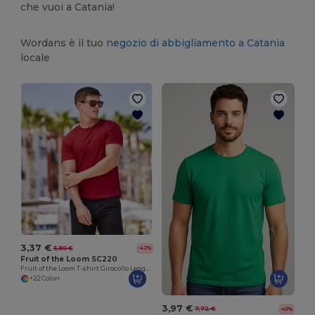
che vuoi a Catania!
Wordans è il tuo
negozio di abbigliamento a Catania
locale
3,37 €
5,80 €
-42%
Fruit of the Loom SC220
Fruit of the Loom T-shirt Girocollo Leggera e Confortevole
+22 Colori
3,97 €
7,72 €
-49%