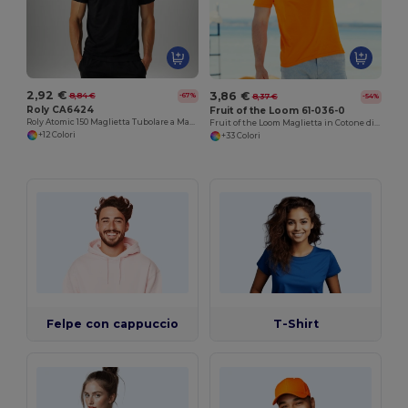
2,92 €
3,86 €
8,84 €
-67%
8,37 €
-54%
Roly CA6424
Fruit of the Loom 61-036-0
Roly Atomic 150 Maglietta Tubolare a Maniche Corte in Cotone 150 GSM
Fruit of the Loom Maglietta in Cotone di Alta Qualità e Comfort
+12 Colori
+33 Colori
Felpe con cappuccio
T-Shirt