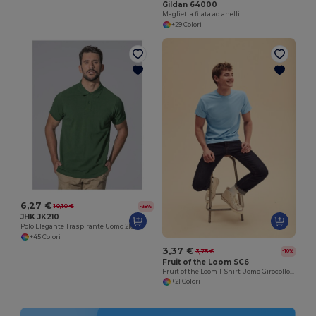
Gildan 64000
Maglietta filata ad anelli
+29 Colori
6,27 €
10,10 €
-38%
JHK JK210
Polo Elegante Traspirante Uomo 210
+45 Colori
3,37 €
3,75 €
-10%
Fruit of the Loom SC6
Fruit of the Loom T-Shirt Uomo Girocollo Fruit of the Loom SC6
+21 Colori