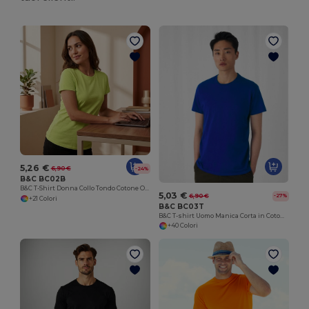
5,26 €
6,90 €
-24%
B&C BC02B
B&C T-Shirt Donna Collo Tondo Cotone Organico Ultra Morbido
5,03 €
6,90 €
-27%
+21 Colori
B&C BC03T
B&C T-shirt Uomo Manica Corta in Cotone Ringspun
+40 Colori