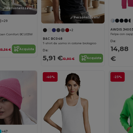
Personalizzalo!
Personalizzalo!
+29
AWDIS JH00
+2
Felpa con capp
rban Comfort BCU03W
B&C BC048
Da:
T-shirt da uomo in cotone biologico
14,88
Acquista
25,36 €
Da:
5,91 €
€
Acquista
10,90 €
-40%
-23%
+47