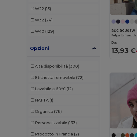
Build Your Brand
(18)
W22
(13)
Clubclass
(1)
W32
(24)
Elevate Essentials
(8)
B&C BCU03W
W40
(129)
Felpa Unisex U
Elevate Life
(4)
Da:
Opzioni
Elevate NXT
(8)
13,93 €
Estex
(1)
Alta disponibilità
(300)
Finden & Hales
(1)
Etichetta removibile
(72)
Flexfit
(16)
Lavabile a 60°C
(12)
Front row
(4)
NAFTA
(1)
Fruit of the Loom
(41)
Organico
(76)
GiftRetail
(13)
Personalizzabile
(133)
Gildan
(24)
Prodotto in Francia
(2)