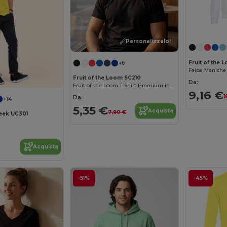
Personalizzalo!
Fruit of the
+6
Felpa Maniche 
Fruit of the Loom SC210
Da:
Fruit of the Loom T-Shirt Premium in Cotone
9,16 €
1
Da:
+14
5,35 €
Acquista
7,90 €
eek UC301
Acquista
-51%
-45%