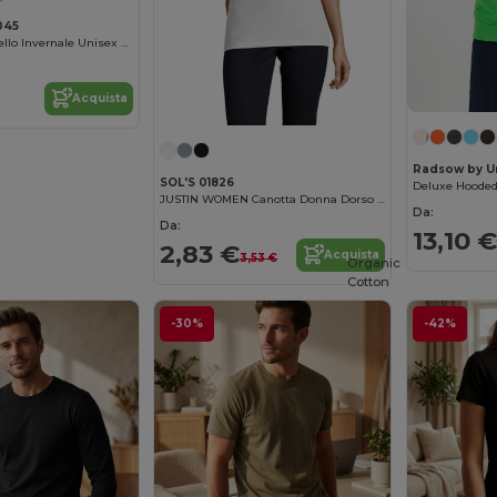
045
Beechfield Cappello Invernale Unisex con Risvolto Termico
Acquista
Radsow by U
SOL'S 01826
Deluxe Hooded
JUSTIN WOMEN Canotta Donna Dorso Nuoto
Da:
Da:
13,10 €
2,83 €
Acquista
3,53 €
Organic
Cotton
-30%
-42%