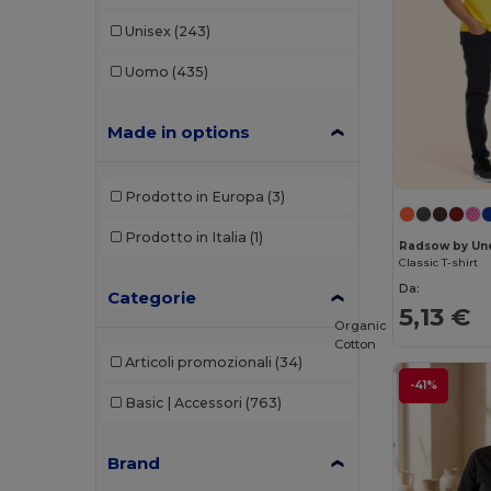
Unisex
(243)
Uomo
(435)
Made in options
Prodotto in Europa
(3)
Prodotto in Italia
(1)
Radsow by Un
Classic T-shirt
Da:
Categorie
5,13 €
Organic
Cotton
Articoli promozionali
(34)
-41%
Basic | Accessori
(763)
Brand