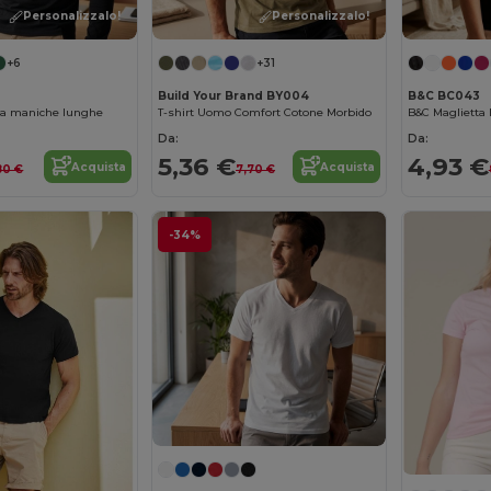
Personalizzalo!
Personalizzalo!
+6
+31
Build Your Brand BY004
B&C BC043
 a maniche lunghe
T-shirt Uomo Comfort Cotone Morbido
Da:
Da:
5,36 €
4,93 €
Acquista
Acquista
80 €
7,70 €
-34%