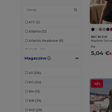
ATF
(2)
Atlantis
(12)
B&C BC045
Atlantis Headwear
(6)
Da:
AWDis
(12)
5,04 €
8
Magazzino
AWDis Just Hoods
(2)
B&C
(26)
W1
(516)
Babybugz
(11)
W2
(34)
-45%
Bag Base
(12)
W4
(13)
Beechfield
(61)
W8
(39)
Black&Match
(1)
W21
(29)