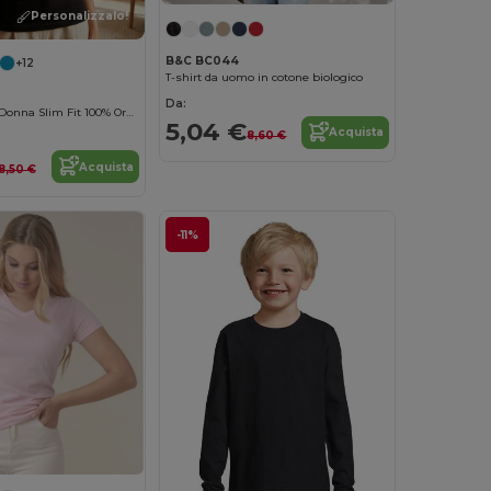
Personalizzalo!
B&C BC044
+12
T-shirt da uomo in cotone biologico
Da:
B&C Maglietta Donna Slim Fit 100% Organica
5,04 €
Acquista
8,60 €
Acquista
8,50 €
-11%