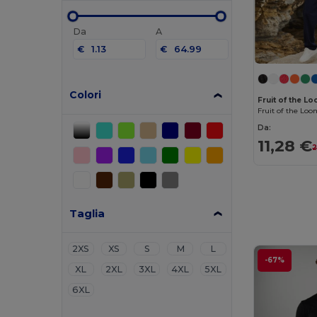
Da
A
€
€
Colori
Fruit of the 
Da:
11,28 €
2
Taglia
2XS
XS
S
M
L
-67%
XL
2XL
3XL
4XL
5XL
6XL