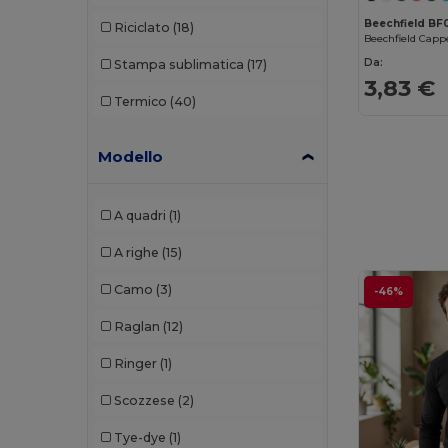
Henbury
(6)
Beechfield BF
Riciclato
(18)
Herock
(2)
Da:
Stampa sublimatica
(17)
JHK
(6)
3,83 €
Termico
(40)
Just Cool
(5)
Just T's
(1)
Modello
Karlowsky
(2)
A quadri
(1)
Korntex
(2)
A righe
(15)
Larkwood
(7)
Camo
(3)
-46%
Malfini
(27)
Raglan
(12)
Malfini Premium
(9)
Ringer
(1)
Mantis
(14)
Scozzese
(2)
Mumbles
(7)
Tye-dye
(1)