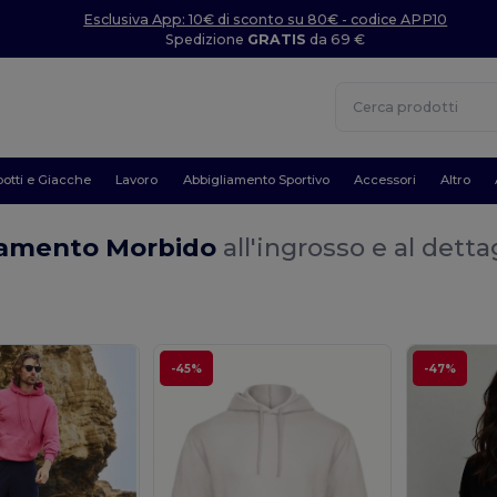
Esclusiva App: 10€ di sconto su 80€ - codice APP10
Spedizione
GRATIS
da 69 €
otti e Giacche
Lavoro
Abbigliamento Sportivo
Accessori
Altro
iamento Morbido
all'ingrosso e al detta
-45%
-47%