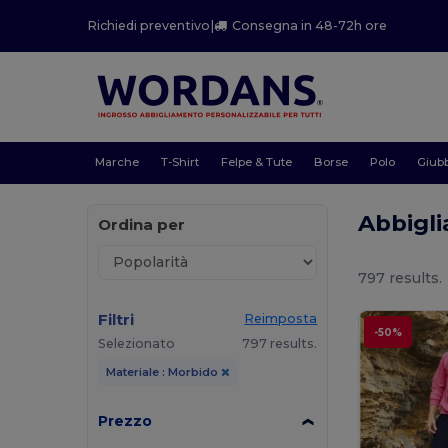
Richiedi preventivo
|
Consegna in 48-72h ore
Marche
T-Shirt
Felpe & Tute
Borse
Polo
Giubb
Abbigl
Ordina per
797 results.
Filtri
Reimposta
-50%
Selezionato
797 results.
Materiale : Morbido
Prezzo