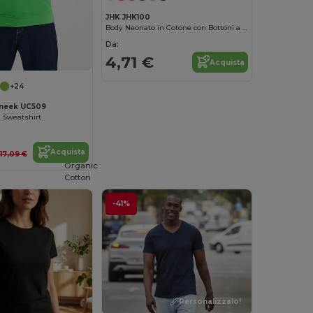
JHK JHK100
Body Neonato in Cotone con Bottoni a Pressione
Da:
4,71 €
Acquista
+24
neek UC509
 Sweatshirt
Acquista
17,09 €
Organic
Cotton
-41%
Personalizzalo!