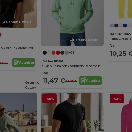
Personalizzalo!
B&C BCU01W
Felpa Girocoll
Personalizzalo!
Da:
Maglietta Donna V Collo in Cotone Organico
10,25 
+31
Gildan 18500
Acquista
,60 €
Gildan Felpa con Cappuccio Pesante per Adulti in Misto Cotone e Poliestere
Da:
11,47 €
Acquista
23,25 €
Organic
Cotton
-46%
-43%