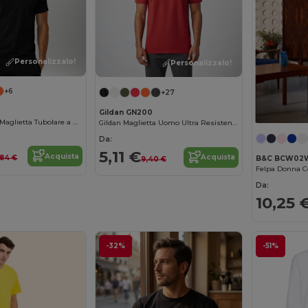
Personalizzalo!
Personalizzalo!
+6
+27
Gildan GN200
Roly Atomic 150 Maglietta Tubolare a Maniche Corte in Cotone 150 GSM
Gildan Maglietta Uomo Ultra Resistente in Cotone
Da:
5,11 €
Acquista
Acquista
,84 €
B&C BCW02
9,40 €
Da:
10,25 
-32%
-51%