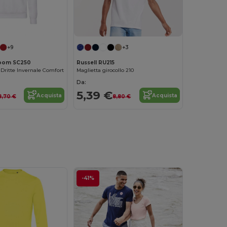
Personalizzalo!
+9
+3
 Loom SC250
Russell RU215
Dritte Invernale Comfort
Maglietta girocollo 210
Da:
5,39 €
Acquista
Acquista
8,70 €
8,80 €
-41%