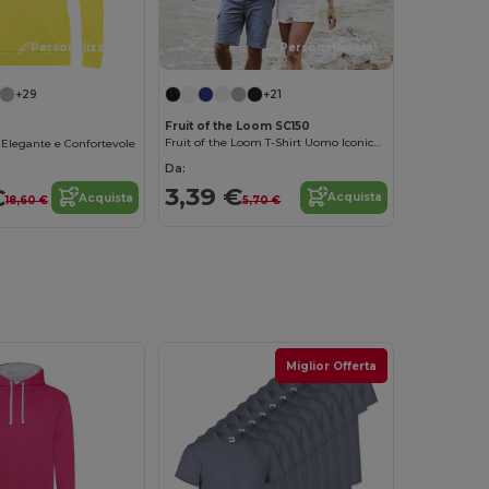
Personalizzalo!
Personalizzalo!
+21
+29
Fruit of the Loom SC150
Fruit of the Loom T-Shirt Uomo Iconica in Cotone Pettinato
o Elegante e Confortevole
Da:
3,39 €
€
Acquista
Acquista
5,70 €
18,60 €
Miglior Offerta