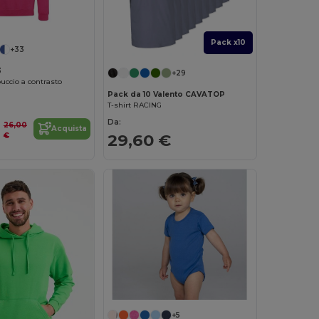
Pack x10
+33
3
+29
uccio a contrasto
Pack da 10 Valento CAVATOP
T-shirt RACING
Da:
26,00
Acquista
29,60 €
€
+5