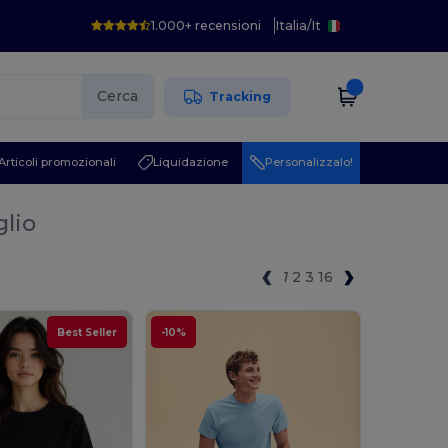
1.000+ recensioni
Italia
/
It
Cerca
Tracking
Articoli promozionali
Liquidazione
Personalizzalo!
glio
1
2
3
16
Best Seller
-10%