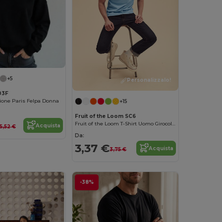
+5
Personalizzalo!
03F
ione Paris Felpa Donna
+15
Fruit of the Loom SC6
Fruit of the Loom T-Shirt Uomo Girocollo Fruit of the Loom SC6
Acquista
15,52 €
Da:
3,37 €
Acquista
3,75 €
-38%