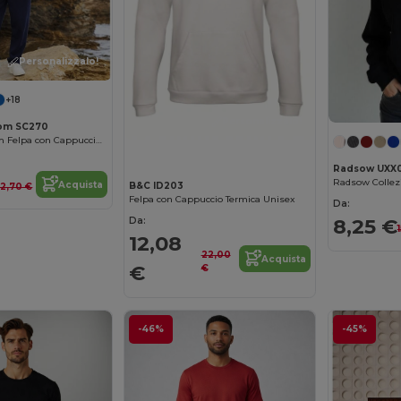
Personalizzalo!
+18
Personalizzalo!
Loom SC270
Fruit of the Loom Felpa con Cappuccio Uomo cotone poliestere
Radsow UXX
Radsow Collez
Acquista
B&C ID203
2,70 €
Felpa con Cappuccio Termica Unisex
Da:
8,25 €
Da:
12,08
22,00
Acquista
€
€
-46%
-45%