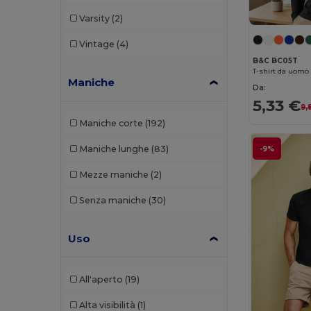
Neoblu
(1)
Varsity
(2)
Neutral
(10)
Vintage
(4)
NewGen
(1)
B&C BC05T
T-shirt da uomo
Pen Duick
(3)
Maniche
Da:
5,33 €
Piccolio
(1)
9,
Maniche corte
(192)
Promodoro
(2)
Maniche lunghe
(83)
-9%
Radsow
(1)
Mezze maniche
(2)
Radsow by Uneek
(28)
Senza maniche
(30)
Regatta
(7)
Result
(77)
Uso
Result Core
(1)
All'aperto
(19)
Result Safe-Guard
(1)
Alta visibilità
(1)
Result Winter Essentials
(1)