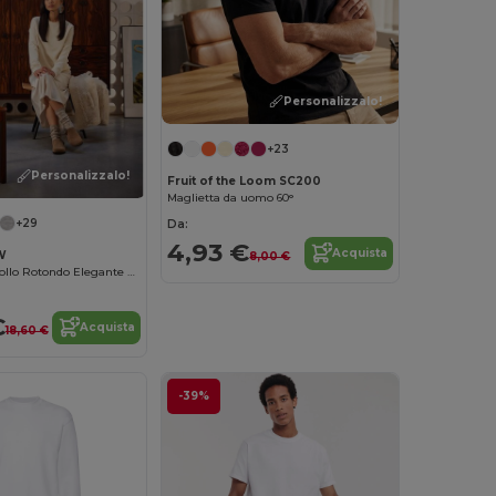
Personalizzalo!
+23
Personalizzalo!
Fruit of the Loom SC200
Maglietta da uomo 60°
+29
Da:
4,93 €
Acquista
W
8,00 €
Felpa Donna Collo Rotondo Elegante e Confortevole
€
Acquista
18,60 €
-39%