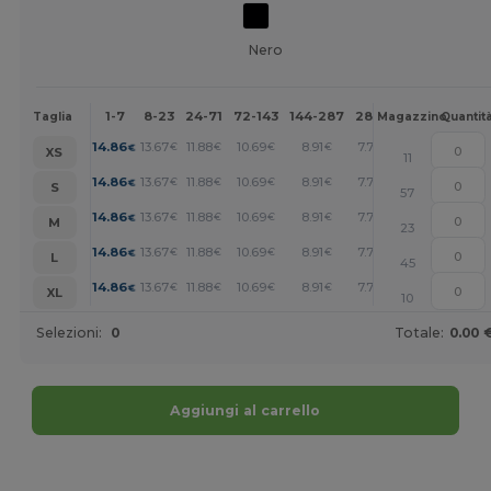
Nero
1-7
8-23
24-71
72-143
144-287
288 +
Altri
Taglia
Magazzino
Quantit
+
14.86
13.67
11.88
10.69
8.91
7.72
€
€
€
€
€
€
XS
11
+
14.86
13.67
11.88
10.69
8.91
7.72
€
€
€
€
€
€
S
57
+
14.86
13.67
11.88
10.69
8.91
7.72
€
€
€
€
€
€
M
23
+
14.86
13.67
11.88
10.69
8.91
7.72
€
€
€
€
€
€
L
45
+
14.86
13.67
11.88
10.69
8.91
7.72
€
€
€
€
€
€
XL
10
Selezioni:
0
Totale:
0.00 
Aggiungi al carrello
Personalizzalo!