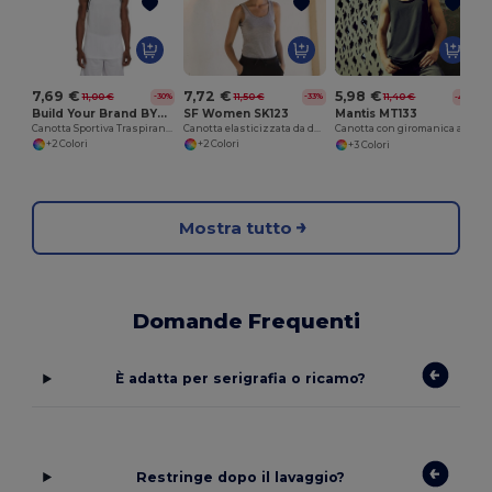
7,69 €
7,72 €
5,98 €
11,00 €
11,50 €
-30%
-33%
11,40 €
-48%
Build Your Brand BY009
SF Women SK123
Mantis MT133
Canotta Sportiva Traspirante Rete Mesh
Canotta elasticizzata da donna
Canotta con giromanica ampio
+2 Colori
+2 Colori
+3 Colori
Mostra tutto
Domande Frequenti
È adatta per serigrafia o ricamo?
Restringe dopo il lavaggio?