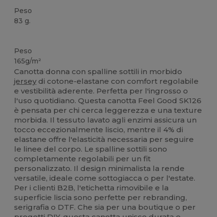
Peso
83 g.
Etichetta removibile
Peso
165g/m²
Canotta donna con spalline sottili in morbido
jersey
di cotone-elastane con comfort regolabile
e vestibilità aderente. Perfetta per l'ingrosso o
l'uso quotidiano. Questa canotta Feel Good SK126
è pensata per chi cerca leggerezza e una texture
morbida. Il tessuto lavato agli enzimi assicura un
tocco eccezionalmente liscio, mentre il 4% di
elastane offre l'elasticità necessaria per seguire
le linee del corpo. Le spalline sottili sono
completamente regolabili per un fit
personalizzato. Il design minimalista la rende
versatile, ideale come sottogiacca o per l'estate.
Per i clienti B2B, l'etichetta rimovibile e la
superficie liscia sono perfette per rebranding,
serigrafia o DTF. Che sia per una boutique o per
progetti DIY, questa canotta unisce durata e