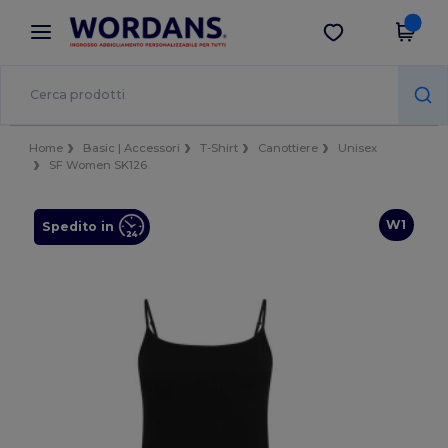
×
App Wordans
Scarica app
Prezzi migliori sull'app!
Home
Basic | Accessori
T-Shirt
Canottiere
Unisex
SF Women SK126
W1
Spedito in