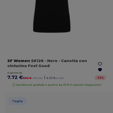
SF Women
SK126
- Nero
- Canotta con
cinturino Feel Good
A partire da
7.72 €
|
-
33
%
11.50 €
IVA incl.
6.33 €
no IVA
Spedizione gratuita a partire da 69 € in questo magazzino!
Taglie