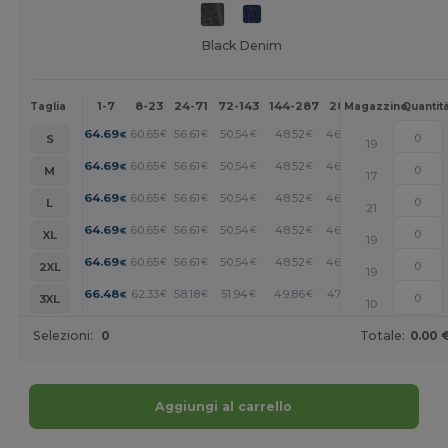
Black Denim
1-7
8-23
24-71
72-143
144-287
288 +
Altri
Taglia
Magazzino
Quantit
+
64.69
60.65
56.61
50.54
48.52
46.49
€
€
€
€
€
€
S
19
+
64.69
60.65
56.61
50.54
48.52
46.49
€
€
€
€
€
€
M
17
+
64.69
60.65
56.61
50.54
48.52
46.49
€
€
€
€
€
€
L
21
+
64.69
60.65
56.61
50.54
48.52
46.49
€
€
€
€
€
€
XL
19
+
64.69
60.65
56.61
50.54
48.52
46.49
€
€
€
€
€
€
2XL
19
+
66.48
62.33
58.18
51.94
49.86
47.79
€
€
€
€
€
€
3XL
10
Selezioni:
0
Totale:
0.00 
Aggiungi al carrello