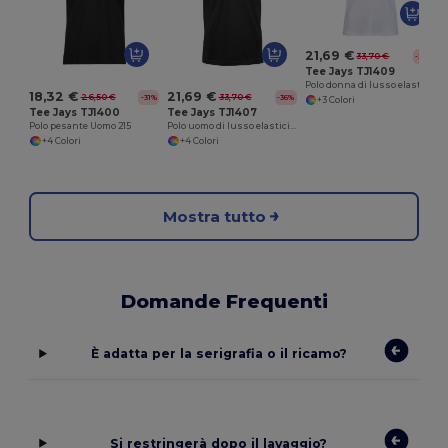
21,69 €
33,70 €
-36%
Tee Jays TJ1409
Polo donna di lusso elasticizzata con scollo a V
18,32 €
21,69 €
26,50 €
33,70 €
-31%
-36%
+3 Colori
Tee Jays TJ1400
Tee Jays TJ1407
Polo pesante Uomo 215
Polo uomo di lusso elasticizzata a righe
+4 Colori
+4 Colori
Mostra tutto
Domande Frequenti
È adatta per la serigrafia o il ricamo?
Si restringerà dopo il lavaggio?