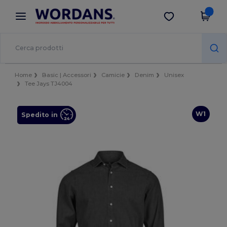
×
App Wordans
Scarica app
Prezzi migliori sull'app!
Home
Basic | Accessori
Camicie
Denim
Unisex
Tee Jays TJ4004
W1
Spedito in