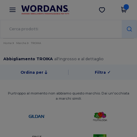
×
App Wordans
Scarica app
Prezzi migliori sull'app!
Home
Marche
TROIKA
Abbigliamento TROIKA
all'ingrosso e al dettaglio
Ordina per
Filtra
✓
Purtroppo al momento non abbiamo questo marchio. Dai un'occhiata
a marchi simili.