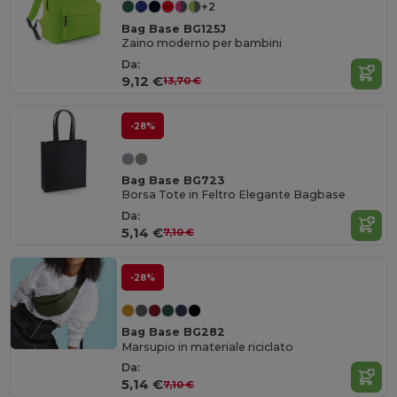
+2
Bag Base BG125J
Zaino moderno per bambini
Da:
9,12 €
13,70 €
-28%
Bag Base BG723
Borsa Tote in Feltro Elegante Bagbase
Da:
5,14 €
7,10 €
-28%
Bag Base BG282
Marsupio in materiale riciclato
Da:
5,14 €
7,10 €