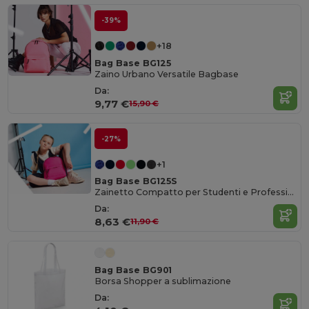
-39%
+18
Bag Base BG125
Zaino Urbano Versatile Bagbase
Da:
9,77 €
15,90 €
-27%
+1
Bag Base BG125S
Zainetto Compatto per Studenti e Professionisti
Da:
8,63 €
11,90 €
Bag Base BG901
Borsa Shopper a sublimazione
Da: