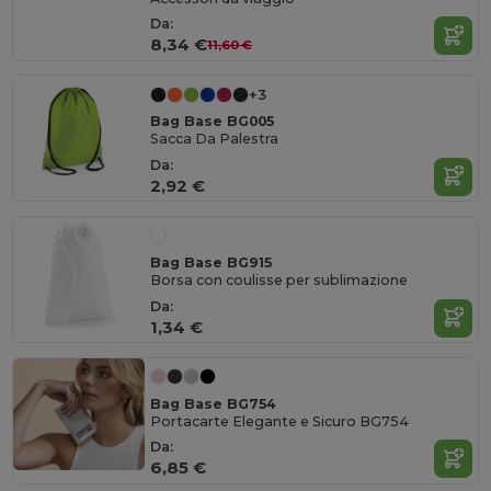
Da:
8,34 €
11,60 €
+3
Bag Base BG005
Sacca Da Palestra
Da:
2,92 €
Bag Base BG915
Borsa con coulisse per sublimazione
Da:
1,34 €
Bag Base BG754
Portacarte Elegante e Sicuro BG754
Da:
6,85 €