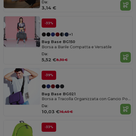
Da:
3,14 €
-33%
+1
Bag Base BG150
Borsa a Barile Compatta e Versatile
Da:
5,52 €
8,30 €
-39%
Bag Base BG021
Borsa a Tracolla Organizzata con Gancio Portachiavi
Da:
10,03 €
16,40 €
-33%