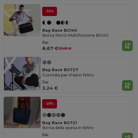
-33%
Bag Base BG140
Borsa Retrò Multifunzione BG140
Da:
8,67 €
13,00 €
Bag Base BG727
Custodia per iPad in feltro
Da:
3,24 €
-28%
Bag Base BG721
Borsa della spesa in feltro
Da: