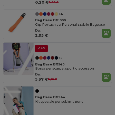
6,20 €
8,60 €
+4
Bag Base BG1000
Clip Portachiavi Personalizzabile Bagbase
Da:
2,95 €
-34%
+2
Bag Base BG540
Borsa per scarpe, sport o accessori
Da:
5,37 €
8,10 €
Bag Base BG944
Kit speciale per sublimazione