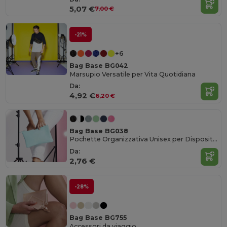
5,07 €
7,00 €
-21%
+6
Bag Base BG042
Marsupio Versatile per Vita Quotidiana
Da:
4,92 €
6,20 €
Bag Base BG038
Pochette Organizzativa Unisex per Dispositivi Portatili
Da:
2,76 €
-28%
Bag Base BG755
Accessori da viaggio