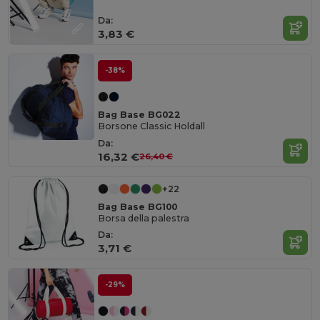
Da:
3,83 €
-38%
Bag Base BG022
Borsone Classic Holdall
Da:
16,32 €
26,40 €
+22
Bag Base BG100
Borsa della palestra
Da:
3,71 €
-29%