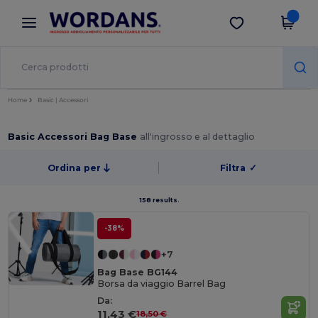
×
App Wordans
Scarica app
Prezzi migliori sull'app!
Home
Basic | Accessori
Basic Accessori Bag Base
all'ingrosso e al dettaglio
Ordina per
Filtra
✓
158 results.
-38%
+7
Bag Base BG144
Borsa da viaggio Barrel Bag
Da:
11,43 €
18,50 €