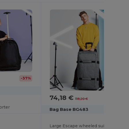
-37%
74,18 €
-37%
118,20 €
orter
Bag Base BG483
Large Escape wheeled suitcase