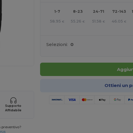
1-7
8-23
24-71
72-143
58.95
55.26
51.58
46.05
€
€
€
€
Selezioni:
0
Aggiun
r i tuoi prodotti
Ottieni un 
Supporto
Affidabile
n preventivo?
0723