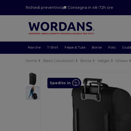
Richiedi preventivo
|
Consegna in 48-72h ore
Marche
T-Shirt
Felpe & Tute
Borse
Polo
Giubb
Home
Basic | Accessori
Borse
Valigie
Unisex
Spedito in