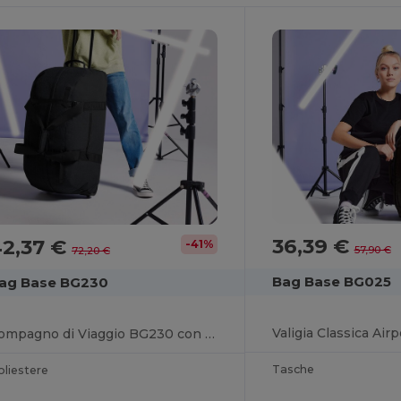
36,39 €
42,37 €
-41%
57,90 €
72,20 €
Bag Base BG025
ag Base BG230
Valigia Classica Airp
Compagno di Viaggio BG230 con Ruote
Tasche
oliestere