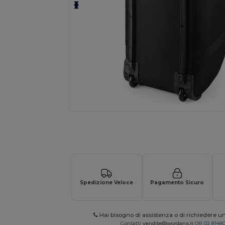
Richiedi un preventivo personalizzato pe
Spedizione Veloce
Pagamento Sicuro
Hai bisogno di assistenza o di richiedere u
Contatti
vendite@wordans.it
OR
02 8148