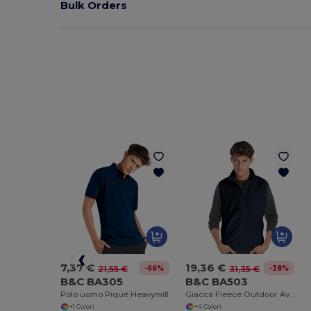
Bulk Orders
7,37 €
19,36 €
-66%
-38%
21,55 €
31,35 €
B&C BA305
B&C BA503
Polo uomo Piqué Heavymill
Giacca Fleece Outdoor Avventura
+1 Colori
+4 Colori