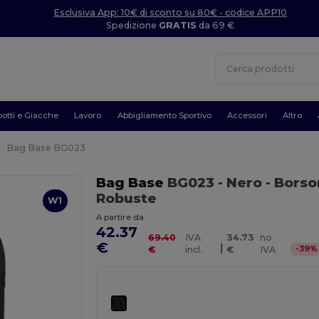
Esclusiva App: 10€ di sconto su 80€ - codice APP10
Spedizione
GRATIS
da 69 €
otti e Giacche
Lavoro
Abbigliamento Sportivo
Accessori
Altro
Bag Base BG023
Bag Base
BG023
- Nero
- Borso
Robuste
W1
A partire da
42.37
69.40
IVA
34.73
no
€
|
-
39
%
€
incl.
€
IVA