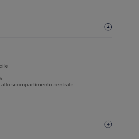
bile
e
a
no allo scompartimento centrale