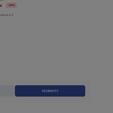
-26%
 €
latura a V
ISCRIVITI