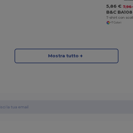
5,86 €
7,96
B&C BA108
T-shirt con scol
+7 Colori
Mostra tutto