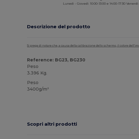
Lunedì - Giovedì: 10:00-13:00 e 14:00-17:30 Venerdì:
Descrizione del prodotto
Si prega di notare che, a causa della calibrazione dello schermo, il colore dell
Reference: BG23, BG230
Peso
3.396 Kg.
Peso
3400g/m²
Scopri altri prodotti