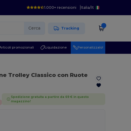
1.000+ recensioni
Italia
/
It
Cerca
Tracking
Articoli promozionali
Liquidazione
Personalizzalo!
ne Trolley Classico con Ruote
Spedizione gratuita a partire da 69 € in questo
magazzino!