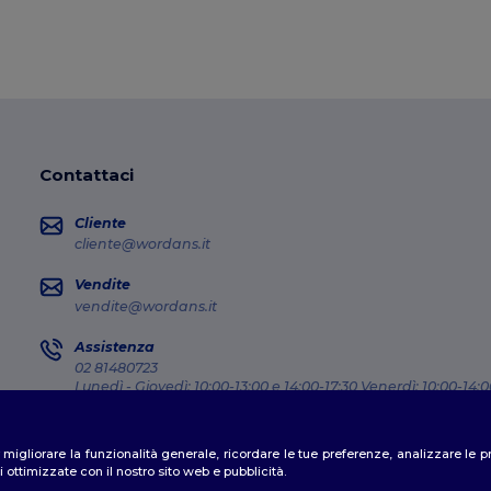
Contattaci
Cliente
cliente@wordans.it
Vendite
vendite@wordans.it
Assistenza
02 81480723
Lunedì - Giovedì: 10:00-13:00 e 14:00-17:30 Venerdì: 10:00-14:0
Dov'e' il mio pacco?
er migliorare la funzionalità generale, ricordare le tue preferenze, analizzare l
 ottimizzate con il nostro sito web e pubblicità.