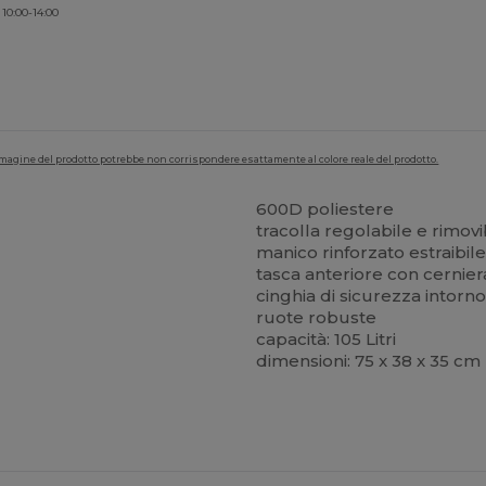
 10:00-14:00
'immagine del prodotto potrebbe non corrispondere esattamente al colore reale del prodotto.
600D poliestere
tracolla regolabile e rimovi
manico rinforzato estraibil
tasca anteriore con cernier
cinghia di sicurezza intor
ruote robuste
capacità: 105 Litri
dimensioni: 75 x 38 x 35 cm