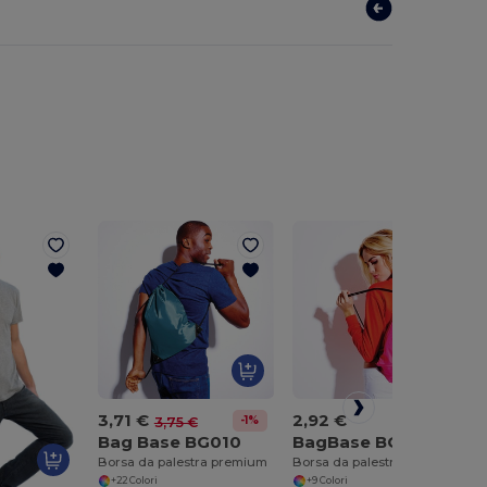
3,71 €
2,92 €
-1%
3,75 €
Bag Base BG010
BagBase BG005
Borsa da palestra premium
Borsa da palestra Budget
+22 Colori
+9 Colori