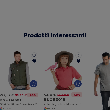
Prodotti interessanti
5,00 €
20,13 €
-60%
12,48 €
-64%
55,62 €
B&C B301B
B&C BA651
Polo Elegante a Maniche Corte con Colletto
Gilet Multiuso Avventura Outdoor
+1 Colori
+1 Colori