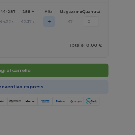
144-287
288 +
Altri
Magazzino
Quantità
+
44.22
42.37
47
€
€
Totale:
0.00 €
gi al carrello
preventivo express