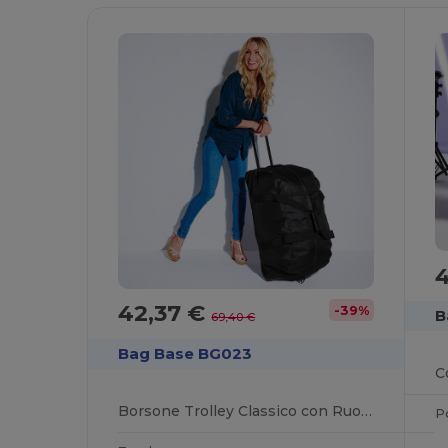
42,37 €
-39%
B
69,40 €
Bag Base BG023
Borsone Trolley Classico con Ruote Robuste
P