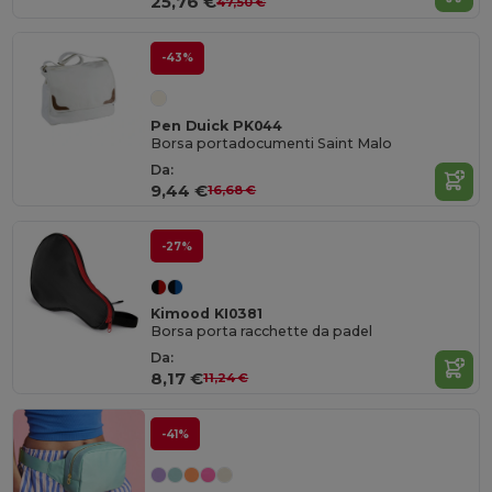
25,76 €
47,50 €
-43%
Pen Duick PK044
Borsa portadocumenti Saint Malo
Da:
9,44 €
16,68 €
-27%
Kimood KI0381
Borsa porta racchette da padel
Da:
8,17 €
11,24 €
-41%