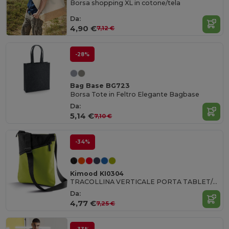
Borsa shopping XL in cotone/tela
Da:
4,90 €
7,12 €
-28%
Bag Base BG723
Borsa Tote in Feltro Elegante Bagbase
Da:
5,14 €
7,10 €
-34%
Kimood KI0304
TRACOLLINA VERTICALE PORTA TABLET/DOCUMENTI
Da:
4,77 €
7,25 €