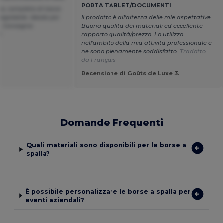
PORTA TABLET/DOCUMENTI
ta, completa di tasca
regolabile. Ideale per
Il prodotto è all'altezza delle mie aspettative.
o. Consegna
Buona qualità dei materiali ed eccellente
!
rapporto qualità/prezzo. Lo utilizzo
nell'ambito della mia attività professionale e
ne sono pienamente soddisfatto.
Tradotto
da Français
a
Recensione di Goûts de Luxe 3.
Domande Frequenti
Quali materiali sono disponibili per le borse a
spalla?
È possibile personalizzare le borse a spalla per
eventi aziendali?