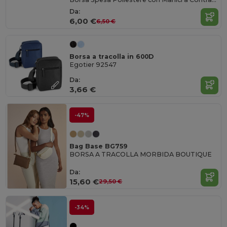
Da:
6,00 €
6,50 €
Borsa a tracolla in 600D
Egotier 92547
Da:
3,66 €
-47%
Bag Base BG759
BORSA A TRACOLLA MORBIDA BOUTIQUE
Da:
15,60 €
29,50 €
-34%