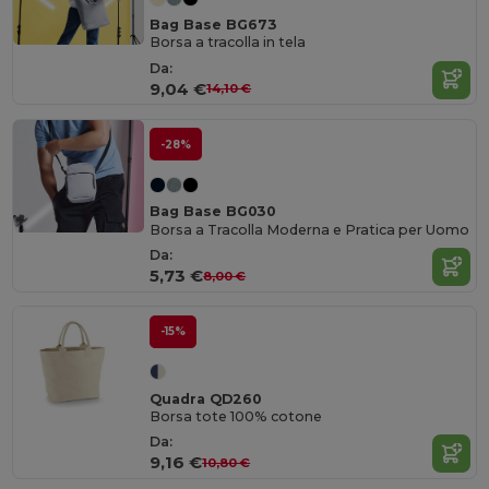
Bag Base BG673
Borsa a tracolla in tela
Da:
9,04 €
14,10 €
-28%
Bag Base BG030
Borsa a Tracolla Moderna e Pratica per Uomo
Da:
5,73 €
8,00 €
-15%
Quadra QD260
Borsa tote 100% cotone
Da:
9,16 €
10,80 €