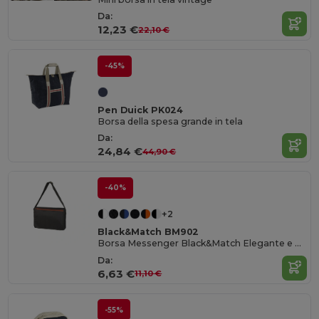
Da:
12,23 €
22,10 €
-45%
Pen Duick PK024
Borsa della spesa grande in tela
Da:
24,84 €
44,90 €
-40%
+2
Black&Match BM902
Borsa Messenger Black&Match Elegante e Funzionale
Da:
6,63 €
11,10 €
-55%