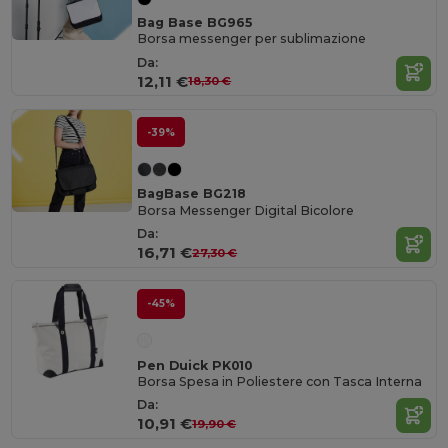
Bag Base BG965
Borsa messenger per sublimazione
Da:
12,11 €
18,30 €
-39%
BagBase BG218
Borsa Messenger Digital Bicolore
Da:
16,71 €
27,30 €
-45%
Pen Duick PK010
Borsa Spesa in Poliestere con Tasca Interna
Da:
10,91 €
19,90 €