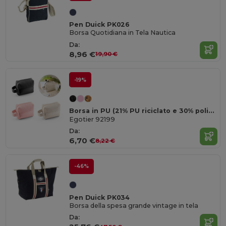
Pen Duick PK026
Borsa Quotidiana in Tela Nautica
Da:
8,96 €
19,90 €
-19%
Borsa in PU (21% PU riciclato e 30% poliestere riciclato)
Egotier 92199
Da:
6,70 €
8,22 €
-46%
Pen Duick PK034
Borsa della spesa grande vintage in tela
Da: