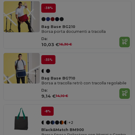
-38%
Bag Base BG210
Borsa porta documenti a tracolla
Da:
10,03 €
16,30 €
-35%
Bag Base BG710
Borsa a tracolla retrò con tracolla regolabile
Da:
9,14 €
14,10 €
-8%
+2
Black&Match BM900
Borsa Spesa Poliestere con Manici a Contrasto