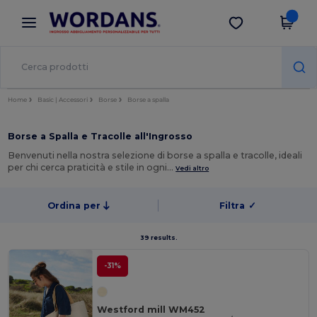
×
App Wordans
Scarica app
Prezzi migliori sull'app!
Home
Basic | Accessori
Borse
Borse a spalla
Borse a Spalla e Tracolle all'Ingrosso
Benvenuti nella nostra selezione di borse a spalla e tracolle, ideali
per chi cerca praticità e stile in ogni…
Vedi altro
Ordina per
Filtra
✓
39 results.
-31%
Westford mill WM452