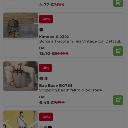
4,77 €
7,36 €
-36%
Kimood KI0302
Borsa a Tracolla in Tela Vintage con Dettagli in Ottone
Da:
13,10 €
20,60 €
-31%
Bag Base BG738
Shopping bag in feltro di polistere
Da:
6,45 €
9,30 €
-36%