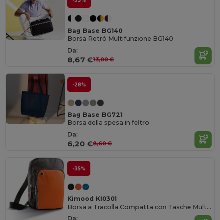
-33%
Bag Base BG140
Borsa Retrò Multifunzione BG140
Da:
8,67 €
13,00 €
-28%
Bag Base BG721
Borsa della spesa in feltro
Da:
6,20 €
8,60 €
-35%
Kimood KI0301
Borsa a Tracolla Compatta con Tasche Multiple
Da: