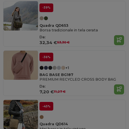
-39%
Quadra QD653
Borsa tradizionale in tela cerata
Da:
32,34 €
53,30 €
-36%
+1
BAG BASE BG187
PREMIUM RECYCLED CROSS BODY BAG
Da:
7,20 €
11,27 €
-45%
Quadra QD614
Mini borsa in tela vintage