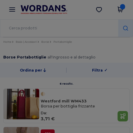
×
App Wordans
Scarica app
Prezzi migliori sull'app!
Home
Basic | Accessori
Borse
Portabottiglie
Borse Portabottiglie
all'ingrosso e al dettaglio
Ordina per
Filtra
✓
6 results.
Westford mill WM433
Borsa per bottiglia frizzante
Da:
3,71 €