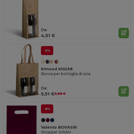
Da:
4,51 €
-6%
Kimood KI0268
Borsa per bottiglia di iuta
Da:
5,51 €
5,88 €
-8%
Valento BOVASIR
Shopper SIRAH