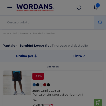
×
App Wordans
Scarica app
Prezzi migliori sull'app!
Home
Basic | Accessori
Pantaloni
Bambini
Pantaloni Bambini Loose fit
all'ingrosso e al dettaglio
Ordina per
Filtra
✓
One result.
-34%
Just Cool JC080J
Pantaloncini sportivi per bambini
Da:
7,28 €
11,10 €