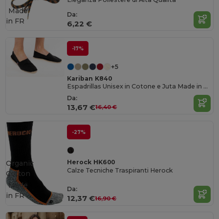
Made
Da:
in
FR
6,22 €
-17%
+5
Kariban K840
Espadrillas Unisex in Cotone e Juta Made in France
Da:
13,67 €
16,40 €
-27%
Herock HK600
Organic
Calze Tecniche Traspiranti Herock
Cotton
Made
Da:
in
FR
12,37 €
16,90 €