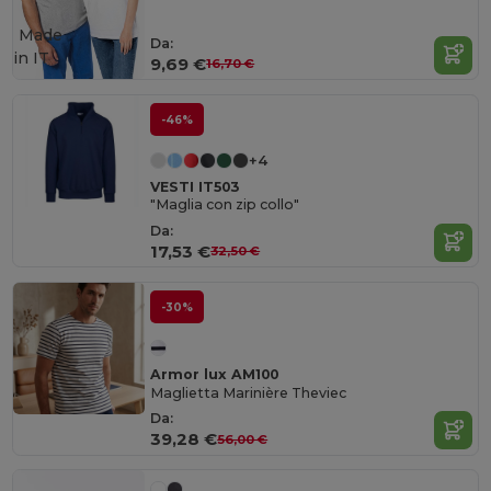
Made
Da:
in
IT
9,69 €
16,70 €
-46%
+4
VESTI IT503
"Maglia con zip collo"
Da:
17,53 €
32,50 €
-30%
Armor lux AM100
Maglietta Marinière Theviec
Da:
39,28 €
56,00 €