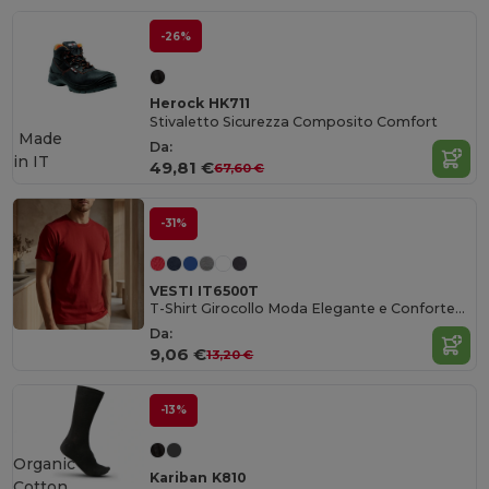
-26%
Herock HK711
Stivaletto Sicurezza Composito Comfort
Made
Da:
in
IT
49,81 €
67,60 €
-31%
VESTI IT6500T
T-Shirt Girocollo Moda Elegante e Confortevole
Da:
9,06 €
13,20 €
-13%
Organic
Kariban K810
Cotton