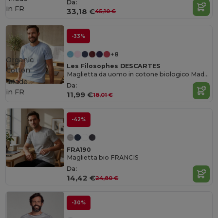
Da:
in
FR
33,18 €
45,10 €
-33%
+8
Organic
Les Filosophes DESCARTES
Cotton
Maglietta da uomo in cotone biologico Made in France
Made
Da:
in
FR
11,99 €
18,01 €
-42%
FRA190
Maglietta bio FRANCIS
Da:
14,42 €
24,80 €
-30%