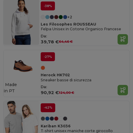
-38%
+2
Les Filosophes ROUSSEAU
Felpa Unisex in Cotone Organico Francese
Da:
39,78 €
64,46 €
-27%
Herock HK702
Sneaker basse di sicurezza
Made
Da:
in
PT
90,92 €
124,00 €
-42%
Kariban K3036
T-shirt unisex maniche corte girocollo