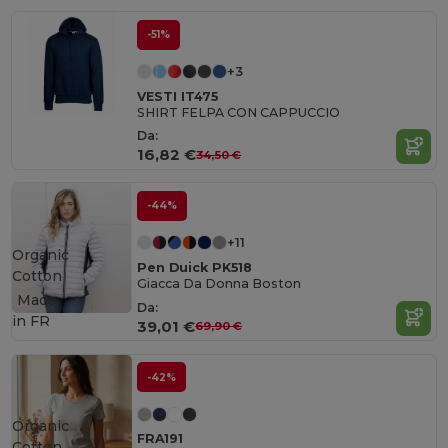
-51%
+3
VESTI IT475
SHIRT FELPA CON CAPPUCCIO
Da:
16,82 €
34,50 €
-44%
+11
Organic
Pen Duick PK518
Cotton
Giacca Da Donna Boston
Made
Da:
in
FR
39,01 €
69,90 €
-42%
Organic
FRA191
Cotton