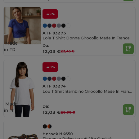
-49%
ATF 03273
Lola T Shirt Donna Girocollo Made In France
Made
Da:
in
FR
12,03 €
23,45 €
-40%
ATF 03274
Lou T Shirt Bambino Girocollo Made In France
Made
Da:
in
IT
12,03 €
20,00 €
Herock HK650
Eleganza Poliestere di Alta Qualità