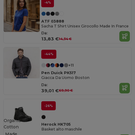
-4%
ATF 03888
Sacha T Shirt Unisex Girocollo Made In France
Da:
13,83 €
14,34 €
-44%
+11
Pen Duick PK517
Giacca Da Uomo Boston
Da:
39,01 €
69,90 €
-26%
Organic
Herock HK705
Cotton
Basket alto maschile
Made