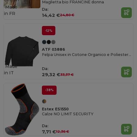
Maglietta bio FRANCINE donna
Made
Da:
in
FR
14,42 €
24,80 €
-12%
ATF 03886
Felpa Unisex in Cotone Organico e Poliestere Riciclato
Made
Da:
in
IT
29,32 €
33,37 €
-38%
Estex ES1550
Calze NO LIMIT SECURITY
Da:
7,71 €
12,36 €