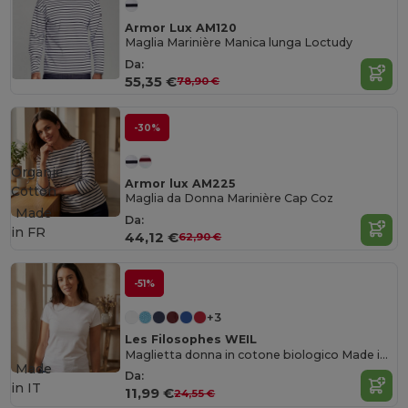
Armor Lux AM120
Maglia Marinière Manica lunga Loctudy
Da:
55,35 €
78,90 €
-30%
Organic
Armor lux AM225
Cotton
Maglia da Donna Marinière Cap Coz
Made
Da:
in
FR
44,12 €
62,90 €
-51%
+3
Les Filosophes WEIL
Maglietta donna in cotone biologico Made in France
Made
Da:
in
IT
11,99 €
24,55 €