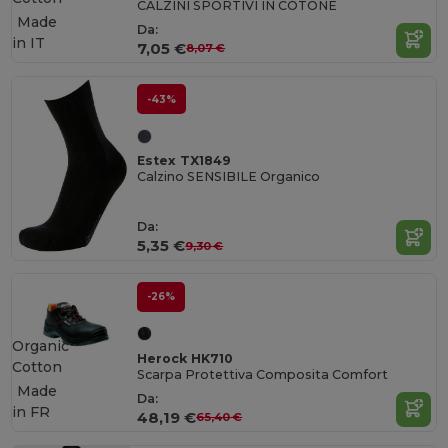
CALZINI SPORTIVI IN COTONE
Made
Da:
in
IT
7,05 €
8,07 €
-43%
Estex TX1849
Calzino SENSIBILE Organico
Da:
5,35 €
9,30 €
-26%
Organic
Herock HK710
Cotton
Scarpa Protettiva Composita Comfort
Made
Da:
in
FR
48,19 €
65,40 €