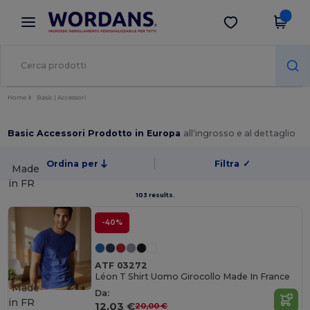
×
App Wordans
Scarica app
Prezzi migliori sull'app!
Home
Basic | Accessori
Basic Accessori Prodotto in Europa
all'ingrosso e al dettaglio
Ordina per
Filtra
✓
Made
in
FR
103 results.
-40%
ATF 03272
Léon T Shirt Uomo Girocollo Made In France
Made
Da:
in
FR
12,03 €
20,00 €