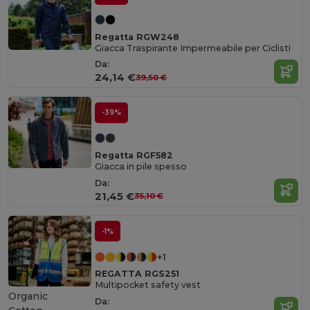
Regatta RGW248
Giacca Traspirante Impermeabile per Ciclisti
Da:
24,14 €
39,50 €
-39%
Regatta RGF582
Giacca in pile spesso
Da:
21,45 €
35,10 €
-1%
+1
REGATTA RGS251
Multipocket safety vest
Organic
Da: