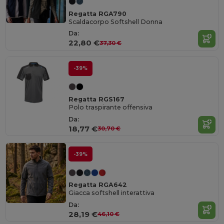
Regatta RGA790
Scaldacorpo Softshell Donna
Da:
22,80 €
37,30 €
-39%
Regatta RGS167
Polo traspirante offensiva
Da:
18,77 €
30,70 €
-39%
Regatta RGA642
Giacca softshell interattiva
Da:
28,19 €
46,10 €