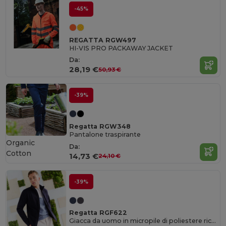
-45%
REGATTA RGW497
HI-VIS PRO PACKAWAY JACKET
Da:
28,19 €
50,93 €
-39%
Regatta RGW348
Pantalone traspirante
Organic
Da:
Cotton
14,73 €
24,10 €
-39%
Regatta RGF622
Giacca da uomo in micropile di poliestere riciclato