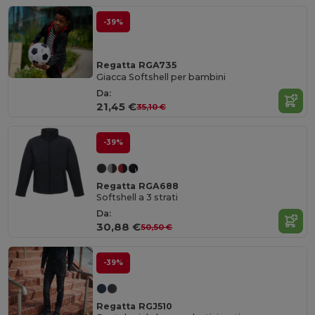
-39%
Regatta RGA735
Giacca Softshell per bambini
Da:
21,45 €
35,10 €
-39%
Regatta RGA688
Softshell a 3 strati
Da:
30,88 €
50,50 €
-39%
Regatta RGJ510