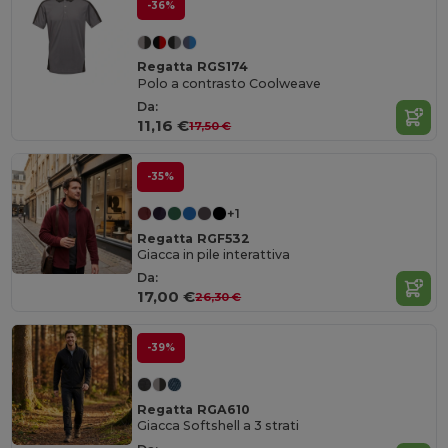
-36%
Regatta RGS174
Polo a contrasto Coolweave
Da:
11,16 €
17,50 €
-35%
+1
Regatta RGF532
Giacca in pile interattiva
Da:
17,00 €
26,30 €
-39%
Regatta RGA610
Giacca Softshell a 3 strati