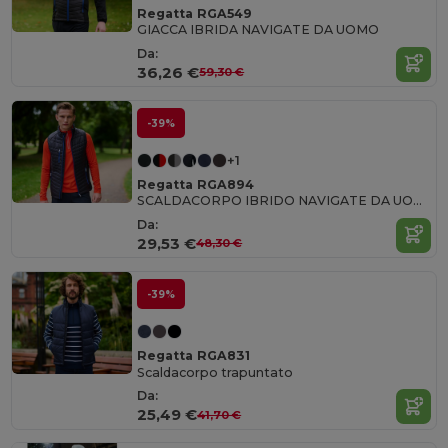
Regatta RGA549
GIACCA IBRIDA NAVIGATE DA UOMO
Da:
36,26 €
59,30 €
-39%
+1
Regatta RGA894
SCALDACORPO IBRIDO NAVIGATE DA UOMO
Da:
29,53 €
48,30 €
-39%
Regatta RGA831
Scaldacorpo trapuntato
Da:
25,49 €
41,70 €