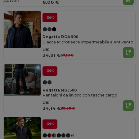
Cotton
8,06 €
-39%
Regatta RGA600
Giacca Microfleece Impermeabile e Antivento
Da:
34,91 €
57,10 €
-39%
Regatta RGJ500
Pantaloni da lavoro con tasche cargo
Da:
24,14 €
39,50 €
-39%
+1