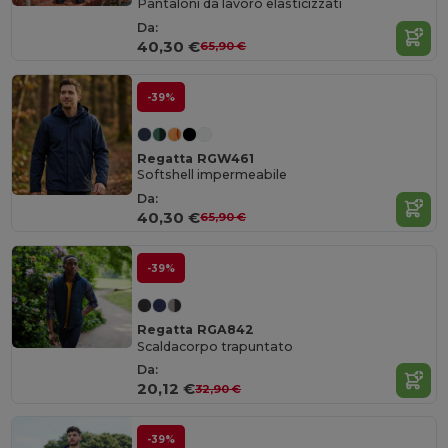
Pantaloni da lavoro elasticizzati
Da:
40,30 €
65,90 €
-39%
Regatta RGW461
Softshell impermeabile
Da:
40,30 €
65,90 €
-39%
Regatta RGA842
Scaldacorpo trapuntato
Da:
20,12 €
32,90 €
-39%