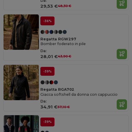
Da:
29,53 €
48,30 €
-36%
Regatta RGW297
Bomber foderato in pile
Da:
28,01 €
43,90 €
-39%
Regatta RGA702
Giacca softshell da donna con cappuccio
Da:
34,91 €
57,10 €
-39%