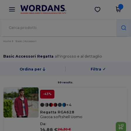
×
App Wordans
Scarica app
Prezzi migliori sull'app!
Home
Basic | Accessori
Basic Accessori Regatta
all'ingrosso e al dettaglio
Ordina per
Filtra
✓
99 results.
-43%
+4
Regatta RGA628
Giacca softshell Uomo
Da:
14,88 €
26,30 €