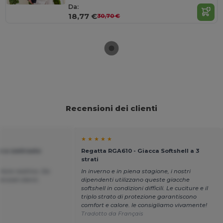
Da:
18,77 €
30,70 €
Recensioni dei clienti
★ ★ ★ ★ ★
o a contrasto
Regatta RGA610 - Giacca Softshell a 3
strati
itore reattivo. Da
In inverno e in piena stagione, i nostri
enziali clienti.
dipendenti utilizzano queste giacche
softshell in condizioni difficili. Le cuciture e il
triplo strato di protezione garantiscono
comfort e calore. le consigliamo vivamente!
Tradotto da Français