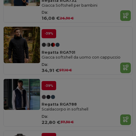
Regatta RGA732
Giacca Softshell per bambini
Da:
16,08 €
26,30 €
-39%
Regatta RGA701
Giacca softshell da uomo con cappuccio
Da:
34,91 €
57,10 €
-39%
Regatta RGA788
Scaldacorpo in softshell
Da:
22,80 €
37,30 €