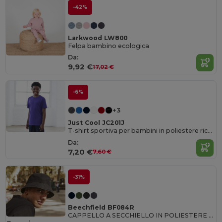
-42%
Larkwood LW800
Felpa bambino ecologica
Da:
9,92 €
17,02 €
-6%
+3
Just Cool JC201J
T-shirt sportiva per bambini in poliestere riciclato
Da:
7,20 €
7,60 €
-31%
Beechfield BF084R
CAPPELLO A SECCHIELLO IN POLIESTERE RICICLATO