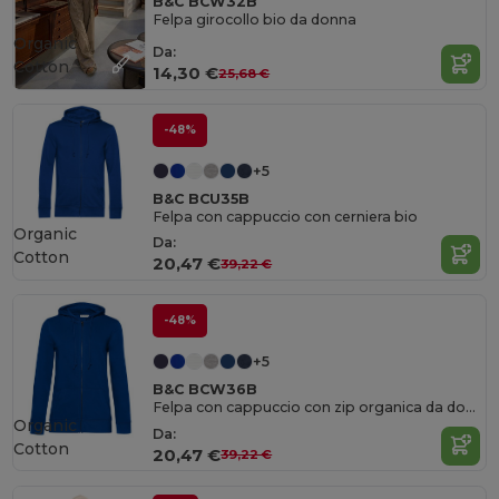
B&C BCW32B
Felpa girocollo bio da donna
Organic
Da:
Cotton
14,30 €
25,68 €
-48%
+5
B&C BCU35B
Felpa con cappuccio con cerniera bio
Organic
Da:
Cotton
20,47 €
39,22 €
-48%
+5
B&C BCW36B
Felpa con cappuccio con zip organica da donna
Organic
Da:
Cotton
20,47 €
39,22 €