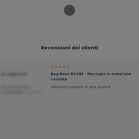
Recensioni dei clienti
★ ★ ★ ★ ★
con cappuccio
Bag Base BG282 - Marsupio in materiale
riciclato
oda da indossare -
resistenti,capienti di alta qualità.
zo imbattibile
Tradotto