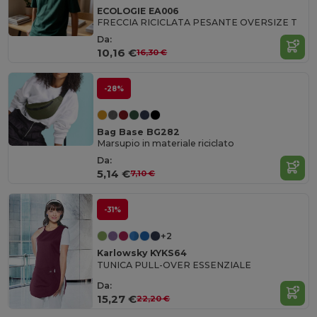
ECOLOGIE EA006
FRECCIA RICICLATA PESANTE OVERSIZE T
Da:
10,16 €
16,30 €
-28%
Bag Base BG282
Marsupio in materiale riciclato
Da:
5,14 €
7,10 €
-31%
+2
Karlowsky KYKS64
TUNICA PULL-OVER ESSENZIALE
Da:
15,27 €
22,20 €