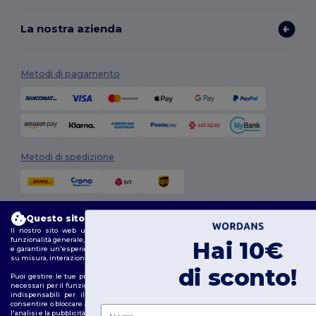
La nostra azienda
Metodi di pagamento
Metodi di spedizione
Questo sito web utilizza i cookie
Il nostro sito web utilizza sia cookie propri che di terze parti per migliorare la
funzionalità generale, ricordare le tue preferenze, analizzare le prestazioni del sito web
Hai 10€
e garantire un'esperienza di navigazione fluida e personalizzata, compresi contenuti
su misura, interazioni ottimizzate con il nostro sito web e pubblicità.
Seguici
di sconto!
Puoi gestire le tue preferenze sui cookie in qualsiasi momento. I cookie essenziali,
necessari per il funzionamento del sito web, non possono essere disattivati in quanto
indispensabili per il corretto funzionamento del sito. Tuttavia, puoi scegliere di
consentire o bloccare altri tipi di cookie, come quelli utilizzati per la personalizzazione,
Nome
l'analisi e la pubblicità.
2026. Tutti i diritti riservati