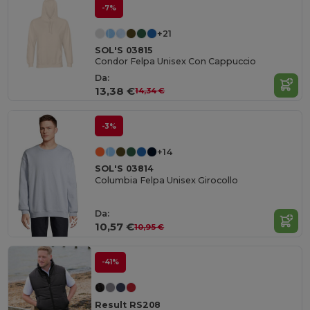
-7%
+21
SOL'S 03815
Condor Felpa Unisex Con Cappuccio
Da:
13,38 €
14,34 €
-3%
+14
SOL'S 03814
Columbia Felpa Unisex Girocollo
Da:
10,57 €
10,95 €
-41%
Result RS208