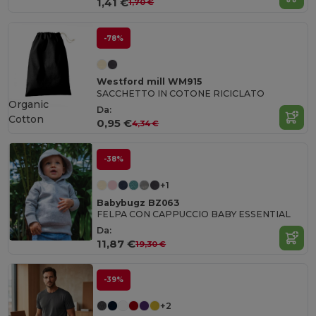
1,41 €
1,70 €
-78%
Westford mill WM915
SACCHETTO IN COTONE RICICLATO
Organic
Da:
Cotton
0,95 €
4,34 €
-38%
+1
Babybugz BZ063
FELPA CON CAPPUCCIO BABY ESSENTIAL
Da:
11,87 €
19,30 €
-39%
+2