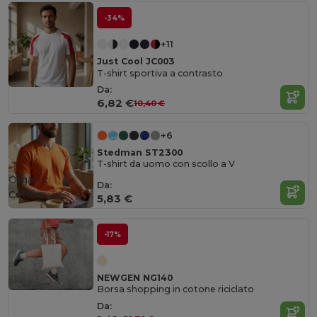
-34%
+11
Just Cool JC003
T-shirt sportiva a contrasto
Da:
6,82 €
10,40 €
+6
Stedman ST2300
T-shirt da uomo con scollo a V
Organic
Da:
Cotton
5,83 €
-17%
NEWGEN NG140
Borsa shopping in cotone riciclato
Da: