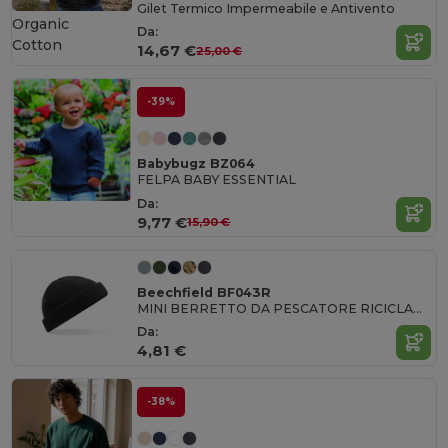
Gilet Termico Impermeabile e Antivento
Organic
Da:
Cotton
14,67 €
25,00 €
-39%
Babybugz BZ064
FELPA BABY ESSENTIAL
Da:
9,77 €
15,90 €
Beechfield BF043R
MINI BERRETTO DA PESCATORE RICICLATO
Da:
4,81 €
-38%