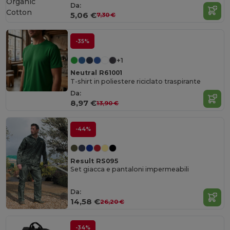
Organic
Da:
Cotton
5,06 €
7,30 €
-35%
+1
Neutral R61001
T-shirt in poliestere riciclato traspirante
Da:
8,97 €
13,90 €
-44%
Result RS095
Set giacca e pantaloni impermeabili
Da:
14,58 €
26,20 €
-34%