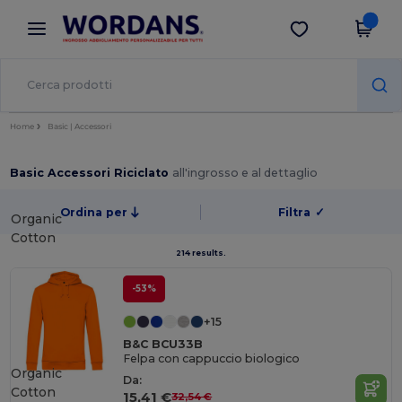
×
App Wordans
Scarica app
Prezzi migliori sull'app!
Home
Basic | Accessori
Basic Accessori Riciclato
all'ingrosso e al dettaglio
Ordina per
Filtra
✓
Organic
Cotton
214 results.
-53%
+15
B&C BCU33B
Felpa con cappuccio biologico
Organic
Da:
Cotton
15,41 €
32,54 €