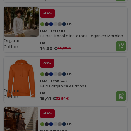
-44%
+15
B&C BCU31B
Felpa Girocollo in Cotone Organico Morbido
Organic
Da:
Cotton
14,30 €
25,68 €
-53%
+15
B&C BCW34B
Felpa organica da donna
Organic
Da:
Cotton
15,41 €
32,54 €
-44%
+15