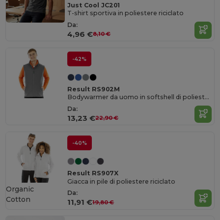
Just Cool JC201
T-shirt sportiva in poliestere riciclato
Da:
4,96 €
8,10 €
-42%
Result RS902M
Bodywarmer da uomo in softshell di poliestere riciclato
Da:
13,23 €
22,90 €
-40%
Result RS907X
Giacca in pile di poliestere riciclato
Organic
Da:
Cotton
11,91 €
19,80 €