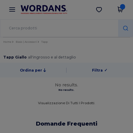
×
App Wordans
Scarica app
Prezzi migliori sull'app!
Home
Basic | Accessori
Tapp
Tapp Giallo
all'ingrosso e al dettaglio
Ordina per
Filtra
✓
No results.
No results.
Visualizzazione Di Tutti I Prodotti.
Domande Frequenti