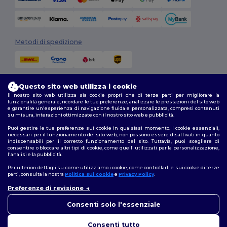
Metodi di spedizione
Questo sito web utilizza i cookie
Il nostro sito web utilizza sia cookie propri che di terze parti per migliorare la
funzionalità generale, ricordare le tue preferenze, analizzare le prestazioni del sito web
e garantire un'esperienza di navigazione fluida e personalizzata, compresi contenuti
su misura, interazioni ottimizzate con il nostro sito web e pubblicità.
Seguici
Puoi gestire le tue preferenze sui cookie in qualsiasi momento. I cookie essenziali,
necessari per il funzionamento del sito web, non possono essere disattivati in quanto
indispensabili per il corretto funzionamento del sito. Tuttavia, puoi scegliere di
consentire o bloccare altri tipi di cookie, come quelli utilizzati per la personalizzazione,
l'analisi e la pubblicità.
2026. Tutti i diritti riservati
Termini e Condizioni
|
Politica di personalizzazione
|
Informativa sulla
Per ulteriori dettagli su come utilizziamo i cookie, come controllarli e sui cookie di terze
privacy
|
Politica sui cookie
|
Site Map
parti, consulta la nostra
Politica sui cookie
e
Privacy Policy
.
Preferenze di revisione
👋
Ciao
Roma
|
Milano
|
Napoli
|
Torino
|
Palermo
|
Genova
|
Bologna
|
Firenze
|
In caso di domande o dubbi,
Consenti solo l'essenziale
Catania
|
Bari
puoi contattarci in qualsiasi
momento. Il nostro chatbot è
Consenti tutto
qui per aiutarti.