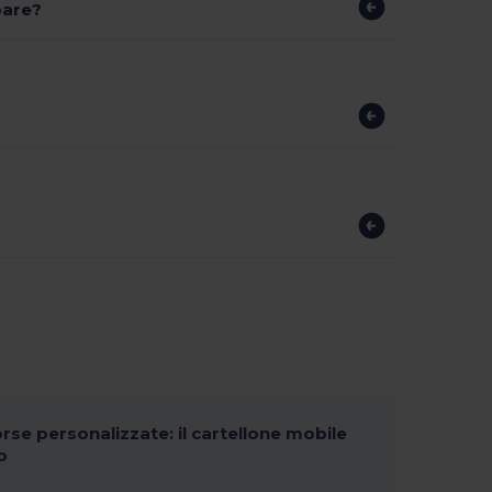
pare?
orse personalizzate: il cartellone mobile
o