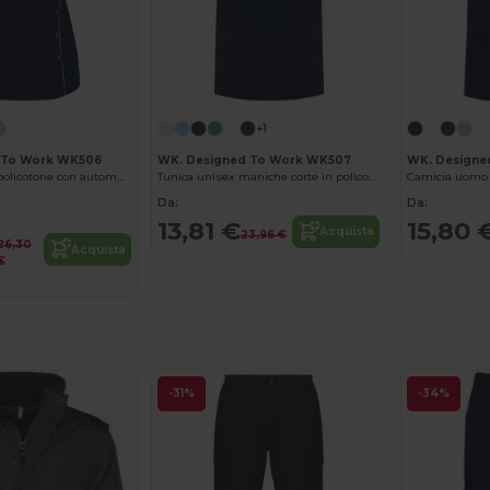
+1
 To Work WK506
WK. Designed To Work WK507
WK. Designe
Blusa donna in policotone con automatici
Tunica unisex maniche corte in policotone
Da:
Da:
13,81 €
15,80 
Acquista
23,96 €
26,30
Acquista
€
-31%
-34%