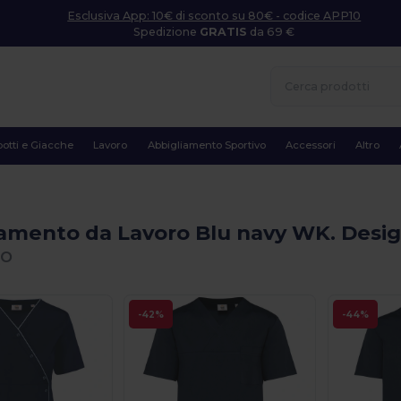
Esclusiva App: 10€ di sconto su 80€ - codice APP10
Spedizione
GRATIS
da 69 €
otti e Giacche
Lavoro
Abbigliamento Sportivo
Accessori
Altro
iamento da Lavoro Blu navy WK. Des
io
-42%
-44%