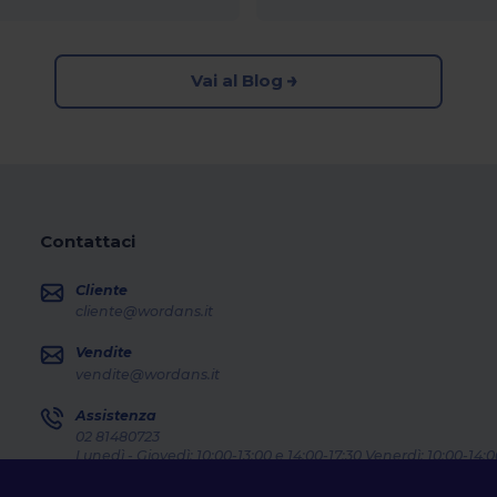
Vai al Blog
Contattaci
Cliente
cliente@wordans.it
Vendite
vendite@wordans.it
Assistenza
02 81480723
Lunedì - Giovedì: 10:00-13:00 e 14:00-17:30 Venerdì: 10:00-14:0