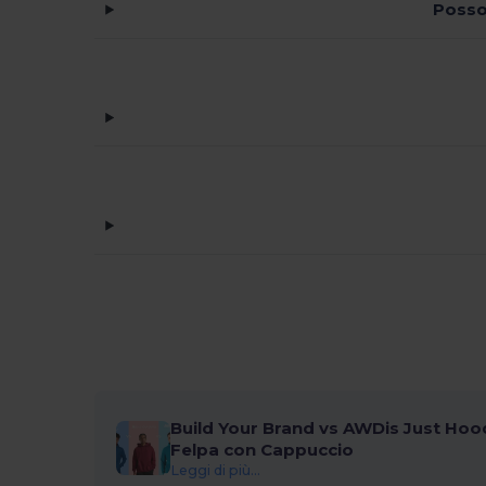
Posso
WK. Designed To Work
(10)
Yoko
(18)
Build Your Brand vs AWDis Just Hood
Felpa con Cappuccio
Leggi di più...