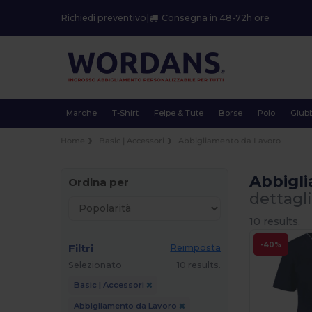
Richiedi preventivo
|
Consegna in 48-72h ore
Marche
T-Shirt
Felpe & Tute
Borse
Polo
Giubb
Home
Basic | Accessori
Abbigliamento da Lavoro
Abbigl
Ordina per
dettagl
10 results.
-40%
Filtri
Reimposta
Selezionato
10 results.
Basic | Accessori
Abbigliamento da Lavoro