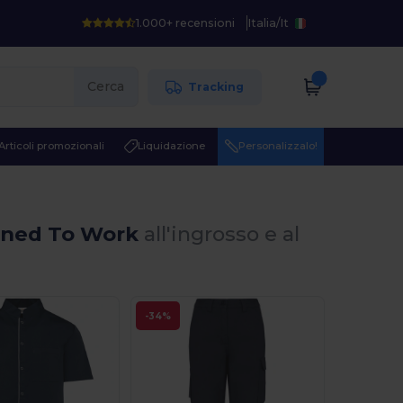
1.000+ recensioni
Italia
/
It
Cerca
Tracking
Articoli promozionali
Liquidazione
Personalizzalo!
igned To Work
all'ingrosso e al
-34%