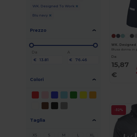
WK. Designed To Work
Blu navy
Prezzo
WK. Designed
Da
A
Da:
€
€
15,87
€
Colori
-32%
Taglia
XS
S
M
L
XL