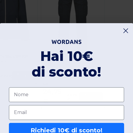
Hai 10€
 To Work WK605
strati
di sconto!
WK. Designed To Work WK712
Acquista
47,04 €
Pantaloni Unisex Riflettenti con Tasche Multiple
Da:
Nome
24,75
36,76
Acquista
€
€
Email
Richiedi 10€ di sconto!