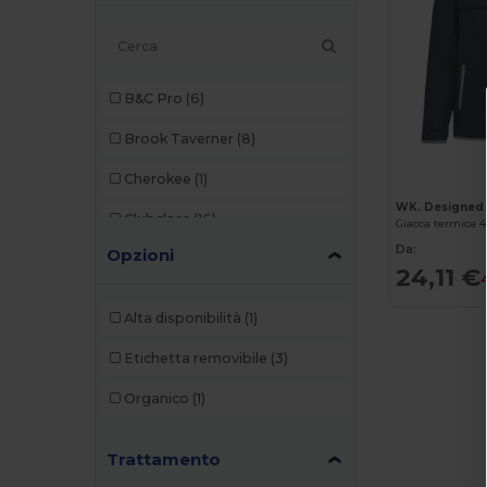
B&C Pro
(6)
Brook Taverner
(8)
Cherokee
(1)
WK. Designed
Clubclass
(16)
Giacca termica 4 
Da:
Opzioni
Dickies
(1)
24,11 €
Dickies Medical
(2)
Alta disponibilità
(1)
Herock
(2)
Etichetta removibile
(3)
Kariban
(15)
Organico
(1)
Karlowsky
(14)
Trattamento
Korntex
(1)