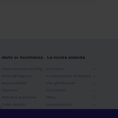
Aiuto or Assistenza
La nostra azienda
Centro assistenza (FAQ)
Chi siamo
Prezzi all'Ingrosso
I nostri partner di stampa
Resi e rimborsi
Per gli influencer
Glossario
Contattaci
Metodi di spedizione
Blog
Codici Sconto
Lavora con noi
0