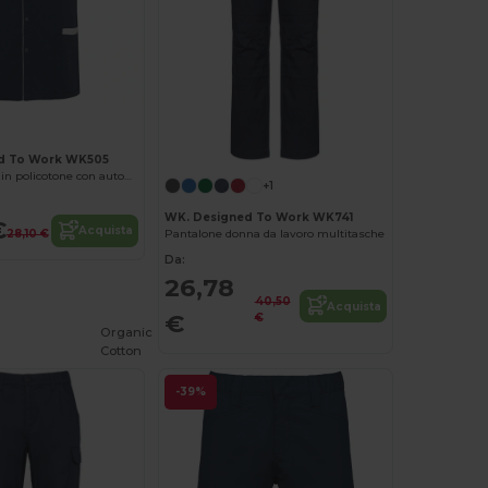
d To Work WK505
Camicia uomo in policotone con automatici
+1
WK. Designed To Work WK741
€
Acquista
28,10 €
Pantalone donna da lavoro multitasche
Da:
26,78
40,50
Acquista
€
€
Organic
Cotton
-39%