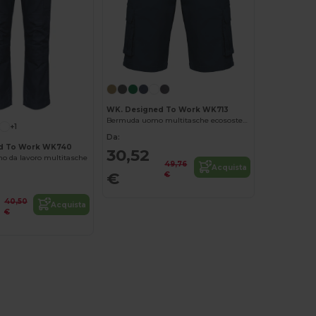
WK. Designed To Work WK713
Bermuda uomo multitasche ecosostenibili
+1
Da:
d To Work WK740
30,52
o da lavoro multitasche
49,76
Acquista
€
€
40,50
Acquista
€