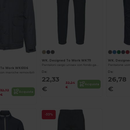
WK. Designed To Work WK711
WK. Designe
Pantaloni cargo unisex con fondo gamba elasticizzato
Pantalone uom
 To Work WK6106
Da:
Da:
 con maniche removibili
22,33
26,78
32,24
Acquista
€
€
€
112,73
Acquista
€
-33%