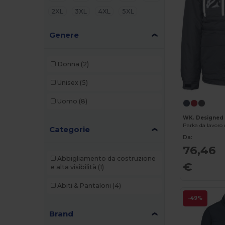
2XL
3XL
4XL
5XL
Genere
Donna
(2)
Unisex
(5)
Uomo
(8)
WK. Designed
Parka da lavoro
Categorie
Da:
76,46
Abbigliamento da costruzione
€
e alta visibilità
(1)
Abiti & Pantaloni
(4)
-49%
Brand