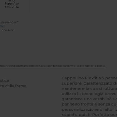
Supporto
Affidabile
n preventivo?
0723
 10:00-14:00
'immagine del prodotto potrebbe non corrispondere esattamente al colore reale del prodotto.
Cappellino Flexfit a 5 panne
stica
superiore. Caratterizzato d
to della forma
mantenere la sua struttura
utilizza la tecnologia breve
garantisce una vestibilità s
pannello frontale senza cu
personalizzazione di alto li
ricami o patch. Perfetto pe