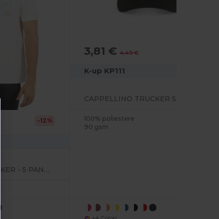
3,81 €
-15%
4,49 €
K-up KP111
CAPPELLINO TRUCKER 5 PANNELLI
100% poliestere
-12%
90 gsm
CAPPELLINO TRUCKER - 5 PANNELLI
+4 Colori