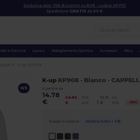
Esclusiva App: 10€ di sconto su 80€ - codice APP10
Spedizione
GRATIS
da 69 €
otti e Giacche
Lavoro
Abbigliamento Sportivo
Accessori
Altro
pback
K-up KP908
K-up
KP908
- Bianco
- CAPPELL
W5
A partire da
14.78
23.83
IVA
12.11
no
€
|
-
38
%
€
incl.
€
IVA
Scegli il colore:
Mostra tutto
+ 3