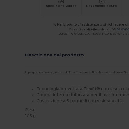
Spedizione Veloce
Pagamento Sicuro
Hai bisogno di assistenza o di richiedere u
Contatti
vendite@wordans.it
OR
02 8148
Lunedì - Giovedì: 10:00-13:00 e 14:00-17:30 Venerdì:
Descrizione del prodotto
Si prega di notare che, a causa della calibrazione dello schermo, il colore dell
Tecnologia brevettata Flexfit® con fascia ela
Corona interna rinforzata per il mantenimen
Costruzione a 5 pannelli con visiera piatta
Peso
105 g.
Alta disponibilità