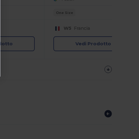
One Size
W5
Francia
dotto
Vedi Prodotto