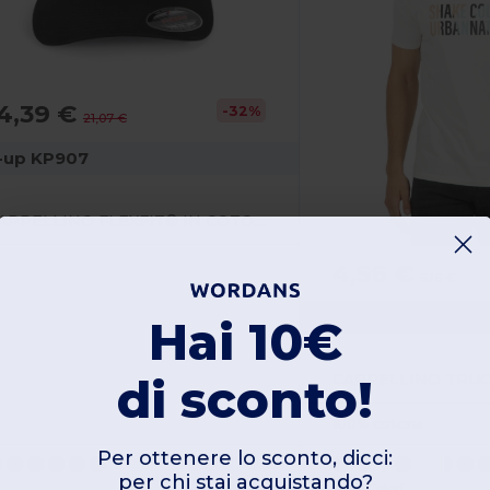
4,39 €
-32%
21,07 €
-up KP907
CAPPELLINO FLEXFIT® IN COTONE PETTINATO - 6 PANNELLI
4,56 €
5,16 €
K-up KP137
Hai 10€
di sconto!
100% cotone
Per ottenere lo sconto, dicci:
per chi stai acquistando?
+6 Colori