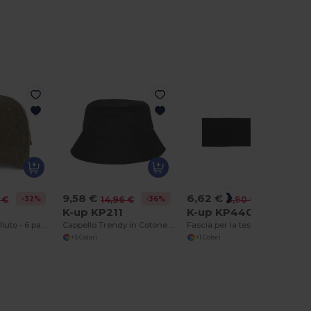
9,58 €
6,62 €
-32%
-36%
-26%
 €
14,96 €
8,90 €
3
K-up KP211
K-up KP440
Cappellino in velluto - 6 pannelli
Cappello Trendy in Cotone Pesante
Fascia per la testa senza cuciture
+5 Colori
+1 Colori