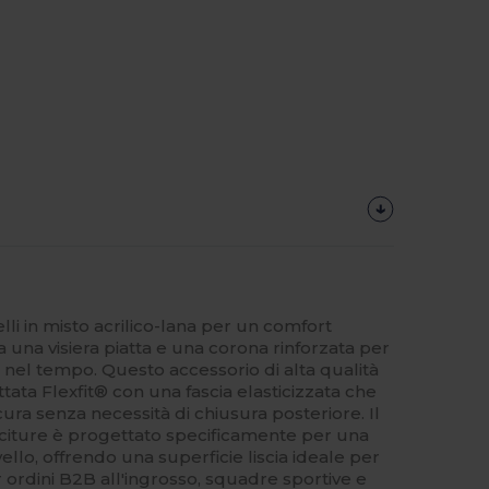
lli in misto acrilico-lana per un comfort
a una visiera piatta e una corona rinforzata per
 nel tempo. Questo accessorio di alta qualità
ttata Flexfit® con una fascia elasticizzata che
icura senza necessità di chiusura posteriore. Il
citure è progettato specificamente per una
vello, offrendo una superficie liscia ideale per
r ordini B2B all'ingrosso, squadre sportive e