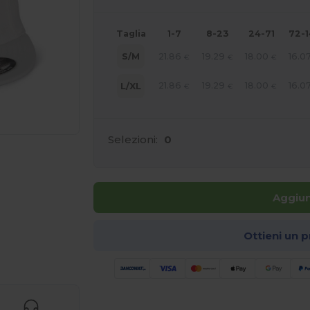
Taglia
1-7
8-23
24-71
72-
21.86
19.29
18.00
16.0
S/M
€
€
€
21.86
19.29
18.00
16.0
L/XL
€
€
€
Selezioni:
0
Aggiun
Ottieni un 
r i tuoi prodotti