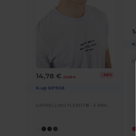
1
K
14,78 €
-38%
23,83 €
K-up KP908
CAPPELLINO FLEXFIT® - 5 PANNELLI