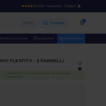
1.000+ recensioni
Italia
/
It
Cerca
Tracking
Articoli promozionali
Liquidazione
Personalizzalo!
INO FLEXFIT® - 5 PANNELLI
Spedizione gratuita a partire da 69 € in questo
magazzino!