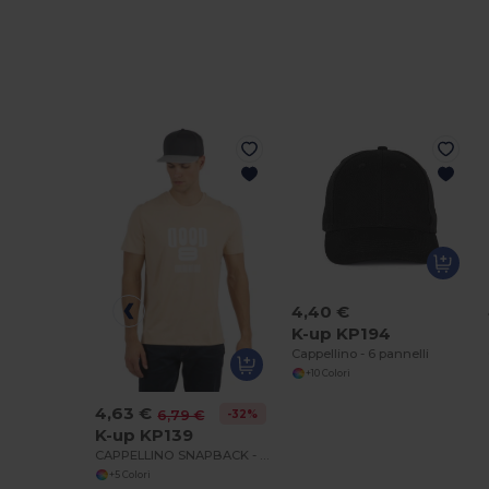
4,40 €
K-up KP194
Cappellino - 6 pannelli
+10 Colori
4,63 €
-32%
6,79 €
K-up KP139
CAPPELLINO SNAPBACK - 5 PANNELLI
+5 Colori