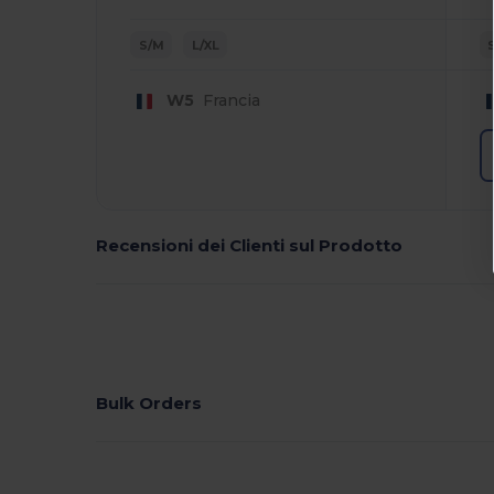
S/M
L/XL
W5
Francia
Recensioni dei Clienti sul Prodotto
Bulk Orders