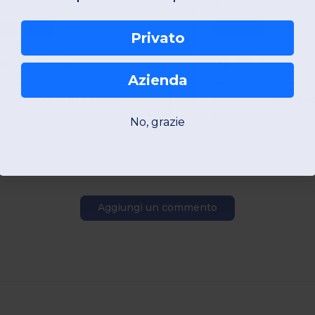
S/M
L/XL
One Size
Privato
W5
Francia
W5
Francia
Azienda
Vedi Prodotto
Vedi Pro
No, grazie
Aggiungi un commento