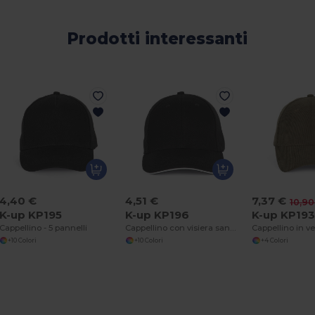
Prodotti interessanti
4,40 €
4,51 €
7,37 €
10,90
K-up KP195
K-up KP196
K-up KP19
Cappellino - 5 pannelli
Cappellino con visiera sandwich - 6 pannelli
+10 Colori
+10 Colori
+4 Colori