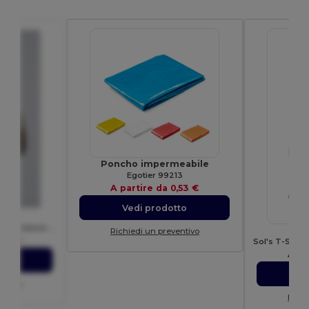
Poncho impermeabile
Egotier 99213
A partire da
0,53 €
Vedi prodotto
0
JHK T-Shirt Premium 190g in Cotone Ringspun
Richiedi un preventivo
,85 €
A pa
to
V
entivo
Richi