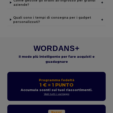
Come gestite gli ordini all'ingrosso per grandi
+
aziende?
Quali sono i tempi di consegna per i gadget
+
personalizzati?
WORDANS+
Il modo più intelligente per fare acquisti e
guadagnare
Programma fedeltà
1 € = 1 PUNTO
Accumula sconti sui tuoi riassortimenti.
Vedi tutti i vantaggi
Nuovo!