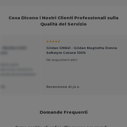
Cosa Dicono i Nostri Clienti Professionali sulla
Qualità del Servizio
★★★★★
- Westford Mill
Gildan GN641 - Gildan Maglietta Donna
tone
Softstyle Cotone 100%
Ne acquisterò altri
ottimo come
ta in più varianti è
a vendo personalizzata
 B.
Recensione di jo s.
Domande Frequenti