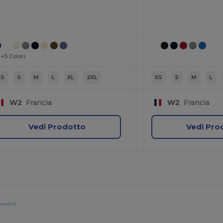
+5 Colori
XS
S
M
L
XL
2XL
XS
S
M
L
W2
Francia
W2
Francia
Vedi Prodotto
Vedi Pro
 venduti