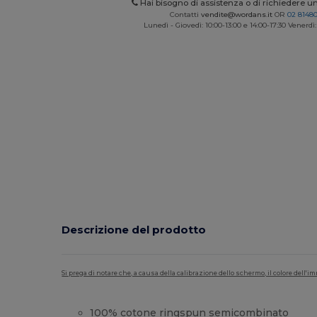
Hai bisogno di assistenza o di richiedere u
Contatti
vendite@wordans.it
OR
02 8148
Lunedì - Giovedì: 10:00-13:00 e 14:00-17:30 Venerdì:
Descrizione del prodotto
Si prega di notare che, a causa della calibrazione dello schermo, il colore dell
100%
cotone
ringspun semicombinato