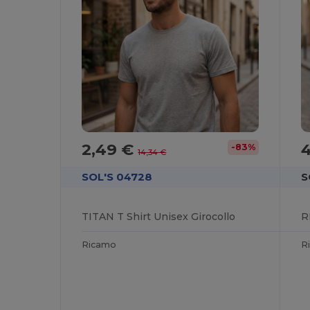
2,49 €
4
-83%
14,34 €
SOL'S 04728
S
TITAN T Shirt Unisex Girocollo
Ricamo
R