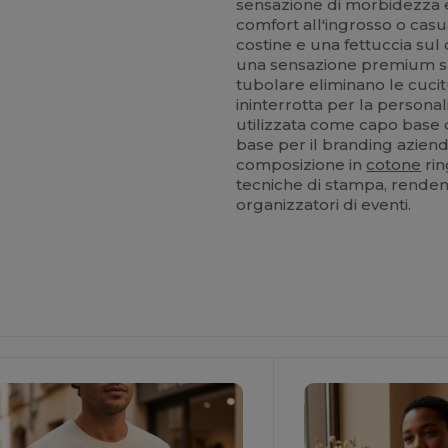
sensazione di morbidezza e
comfort all'ingrosso o cas
costine e una fettuccia sul
una sensazione premium sul
tubolare eliminano le cucitu
ininterrotta per la persona
utilizzata come capo base d
base per il branding azienda
composizione in
cotone
rin
tecniche di stampa, rendend
organizzatori di eventi.
Personalizzalo!