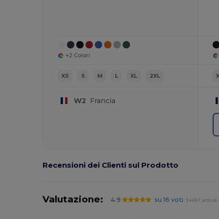
+2 Colori
XS
S
M
L
XL
2XL
W2
Francia
Recensioni dei Clienti sul Prodotto
Valutazione:
4.9
su 16 voti
14487 articoli