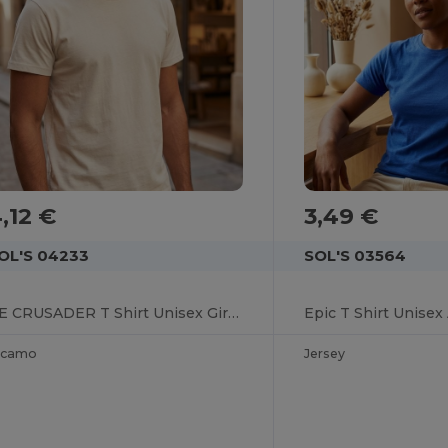
,12 €
3,49 €
OL'S 04233
SOL'S 03564
RE CRUSADER T Shirt Unisex Girocollo
icamo
Jersey