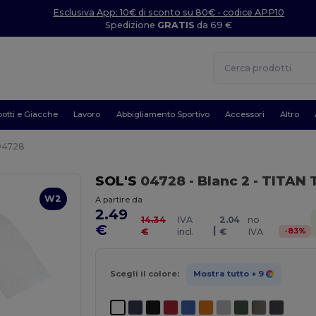
Esclusiva App: 10€ di sconto su 80€ - codice APP10
Spedizione
GRATIS
da 69 €
otti e Giacche
Lavoro
Abbigliamento Sportivo
Accessori
Altro
04728
SOL'S
04728
- Blanc 2
- TITAN T
W2
A partire da
2.49
14.34
IVA
2.04
no
€
|
-
83
%
€
incl.
€
IVA
Scegli il colore:
Mostra tutto
+ 9