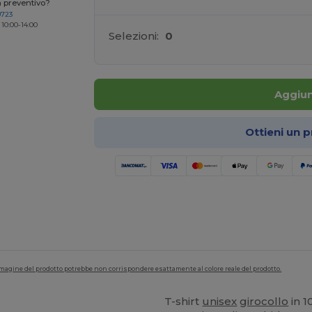
n preventivo?
0723
 10:00-14:00
Selezioni:
0
Aggiun
Ottieni un 
'immagine del prodotto potrebbe non corrispondere esattamente al colore reale del prodotto.
T-shirt
unisex
girocollo
in 