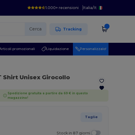
1.000+ recensioni
Italia
/
It
Cerca
Tracking
Articoli promozionali
Liquidazione
Personalizzalo!
 Shirt Unisex Girocollo
Spedizione gratuita a partire da 69 € in questo
magazzino!
Taglie
Stock in 87 giorni