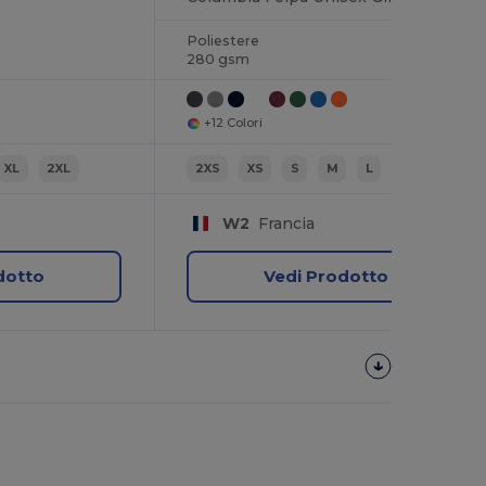
Poliestere
280 gsm
+12 Colori
XL
2XL
2XS
XS
S
M
L
XL
W2
Francia
dotto
Vedi Prodotto