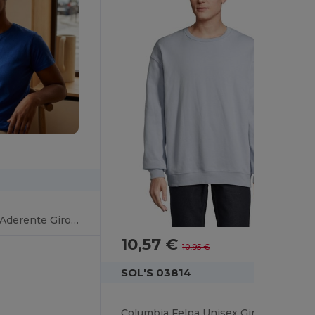
Epic T Shirt Unisex Aderente Girocollo
10,57 €
-3%
10,95 €
SOL'S 03814
Columbia Felpa Unisex Girocollo