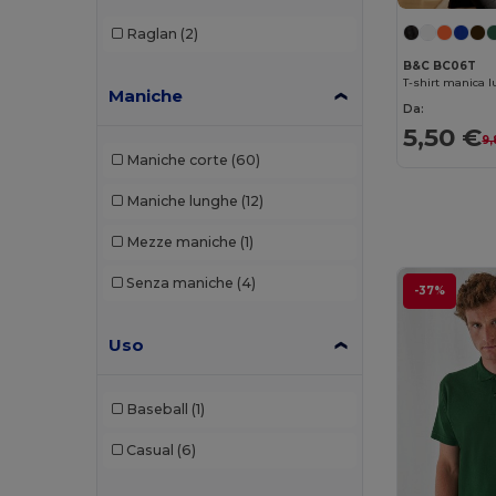
EXCD by Promodoro
(3)
Raglan
(2)
Finden & Hales
(3)
B&C BC06T
T-shirt manica 
Front row
(5)
Maniche
Da:
5,50 €
Fruit of the Loom
(93)
9,
Maniche corte
(60)
Fruit of the Loom Vintage
(2)
Maniche lunghe
(12)
Gildan
(70)
Mezze maniche
(1)
Henbury
(14)
Senza maniche
(4)
-37%
Herock
(2)
iDeal Basic Brand
(13)
Uso
JHK
(38)
Baseball
(1)
Just Cool
(16)
Casual
(6)
Just T's
(8)