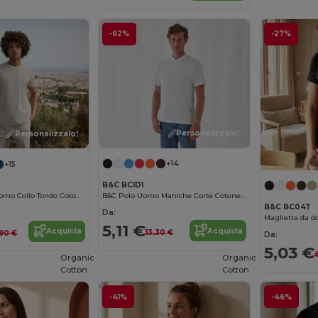
-62%
-27%
Personalizzalo!
Personalizzalo!
+14
+15
B&C BCID1
B&C Polo Uomo Maniche Corte Cotone Resistente
B&C Maglietta Uomo Collo Tondo Cotone Organico 150g
B&C BC04T
Da:
Maglietta da d
5,11 €
Acquista
Acquista
13,30 €
,90 €
Da:
5,03 €
Organic
Organic
Cotton
Cotton
-41%
-46%