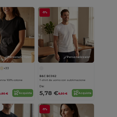
-11%
Personalizzalo!
Personalizzalo!
+33
B&C BC062
onna 100% cotone
T-shirt da uomo con sublimazione
Da:
5,78 €
Acquista
Acquista
6,90 €
6,50 €
-11%