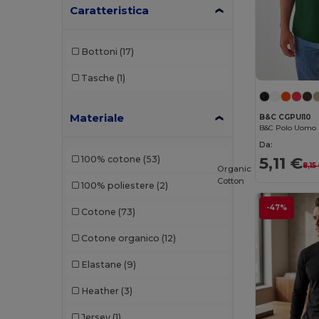
Kariban
(92)
Caratteristica
Kariban Premium
(10)
Bottoni
(17)
Karlowsky
(1)
Tasche
(1)
Larkwood
(8)
Lee
(2)
Materiale
B&C CGPUI10
Les Filosophes
(2)
Da:
5,11 €
100% cotone
(53)
Malfini
(92)
8,15
Organic
Cotton
100% poliestere
(2)
Malfini Premium
(18)
-47%
Cotone
(73)
Mantis
(20)
Cotone organico
(12)
Mumbles
(1)
Elastane
(9)
Mustaghata
(3)
Heather
(3)
Napapijri
(1)
Jersey
(1)
Neoblu
(6)