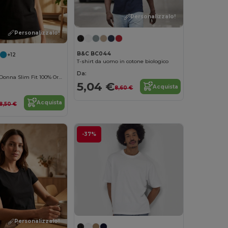
Personalizzalo!
Personalizzalo!
B&C BC044
+12
T-shirt da uomo in cotone biologico
Da:
B&C Maglietta Donna Slim Fit 100% Organica
5,04 €
Acquista
8,60 €
Acquista
8,50 €
-37%
Personalizzalo!