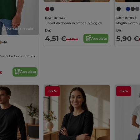
B&C BC047
B&C BC07T
T-shirt da donna in cotone biologico
Personalizzalo!
Da:
Da:
4,51 €
5,90 €
Acquista
9,40 €
+14
B&C Polo Uomo Maniche Corte in Cotone
Acquista
 €
-57%
-52%