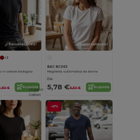
Personalizzalo!
Personalizzalo!
+2
B&C BC063
o in cotone biologico
Maglietta sublimatica da donna
Da:
5,78 €
Acquista
Acquista
0,90 €
6,50 €
Organic
Cotton
-41%