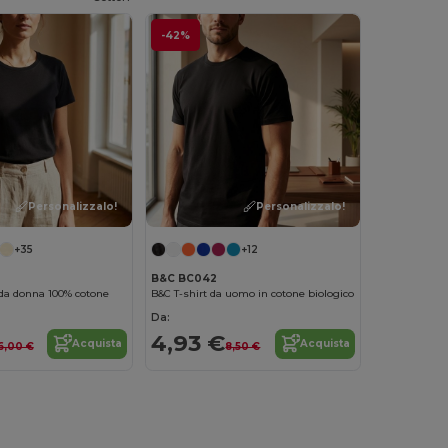
-42%
Personalizzalo!
Personalizzalo!
+35
+12
B&C BC042
da donna 100% cotone
B&C T-shirt da uomo in cotone biologico
Da:
4,93 €
Acquista
Acquista
6,00 €
8,50 €