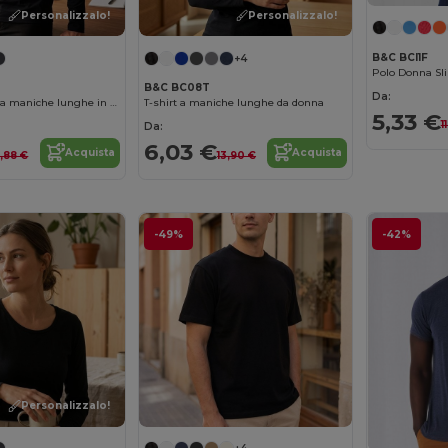
Personalizzalo!
Personalizzalo!
B&C BCI1F
+4
Polo Donna Sli
B&C BC08T
Da:
T-shirt da uomo a maniche lunghe in cotone biologico
T-shirt a maniche lunghe da donna
5,33 €
1
Da:
6,03 €
Acquista
Acquista
2,88 €
13,90 €
-49%
-42%
Personalizzalo!