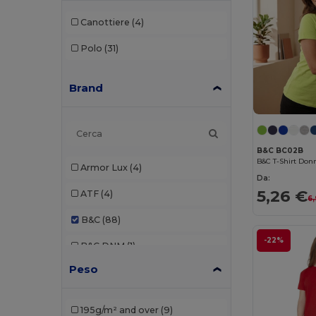
Canottiere
(4)
Polo
(31)
Brand
B&C BC02B
Armor Lux
(4)
Da:
5,26 €
ATF
(4)
6
B&C
(88)
-22%
B&C DNM
(1)
Peso
B&C Pro
(4)
Babybugz
(9)
195g/m² and over
(9)