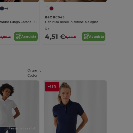
+4
B&C BC046
Maglia Uomo Manica Lunga Cotone Resistente
T-shirt da uomo in cotone biologico
Da:
4,51 €
Acquista
Acquista
13,90 €
9,40 €
Organic
Cotton
-48%
Personalizzalo!