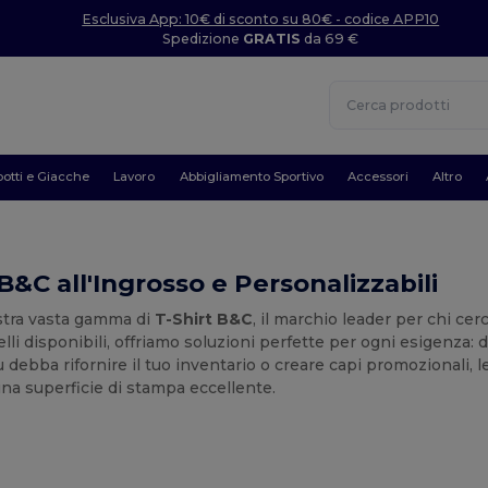
Esclusiva App: 10€ di sconto su 80€ - codice APP10
Spedizione
GRATIS
da 69 €
otti e Giacche
Lavoro
Abbigliamento Sportivo
Accessori
Altro
 B&C all'Ingrosso e Personalizzabili
ostra vasta gamma di
T-Shirt B&C
, il marchio leader per chi cer
li disponibili, offriamo soluzioni perfette per ogni esigenza: d
u debba rifornire il tuo inventario o creare capi promozionali, 
a superficie di stampa eccellente.