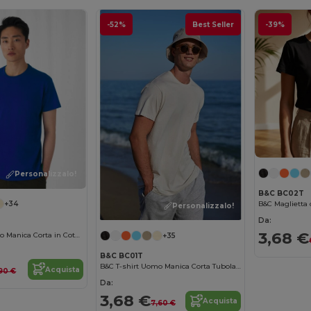
-52%
Best Seller
-39%
Personalizzalo!
B&C BC02T
B&C Maglietta 
+34
Personalizzalo!
Da:
3,68 €
B&C T-shirt Uomo Manica Corta in Cotone Ringspun
+35
B&C BC01T
B&C T-shirt Uomo Manica Corta Tubolare Contemporanea
Acquista
90 €
Da:
3,68 €
Acquista
7,60 €