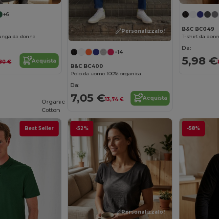
+6
B&C BC049
Personalizzalo!
lunga da donna
T-shirt da don
Da:
+14
5,98 €
Acquista
80 €
B&C BC400
Polo da uomo 100% organica
Da:
7,05 €
Acquista
13,74 €
Organic
Cotton
Best Seller
-52%
-58%
Personalizzalo!