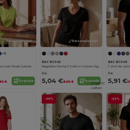
Personalizzalo!
Personalizzalo!
+15
B&C BC045
B&C BC048
B&C T-Shirt Donna Collo Tondo Cotone Organico Ultra Morbido
Maglietta Donna V Collo in Cotone Organico
T-shirt da uom
Da:
Da:
5,04 €
5,91 €
Acquista
Acquista
,90 €
8,60 €
1
Organic
Cotton
-46%
-42%