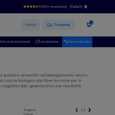
1.000+ recensioni
Italia
/
It
Cerca
Tracking
Articoli promozionali
Liquidazione
Personalizzalo!
ca qualità e versatilità nell'abbigliamento neutro.
al cotone biologico alle fibre tecniche per lo
le magliette B&C garantiscono una vestibilità
1
2
Organic
Cotton