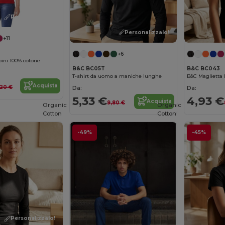
Personalizzalo!
Personalizzalo!
+11
+6
bini 100% cotone
B&C BC05T
B&C BC043
T-shirt da uomo a maniche lunghe
Acquista
,20 €
Da:
Da:
5,33 €
4,93 €
Acquista
9,80 €
Organic
Organic
Cotton
Cotton
-49%
-45%
Personalizzalo!