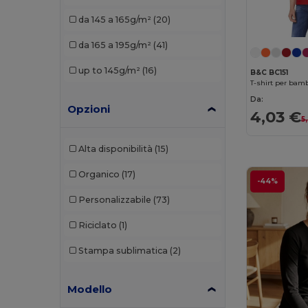
Bella+Canvas
(21)
da 145 a 165g/m²
(20)
Black&Match
(2)
da 165 a 195g/m²
(41)
Brook Taverner
(1)
up to 145g/m²
(16)
B&C BC151
T-shirt per bam
Build Your Brand
(52)
Da:
Opzioni
Carhartt
(1)
4,03 €
5
Ecologie
(1)
Alta disponibilità
(15)
Egotier
(7)
Organico
(17)
-44%
Elevate
(1)
Personalizzabile
(73)
Elevate Essentials
(6)
Riciclato
(1)
Elevate Life
(14)
Stampa sublimatica
(2)
Elevate NXT
(12)
Modello
Et si on l'appelait Francis
(3)