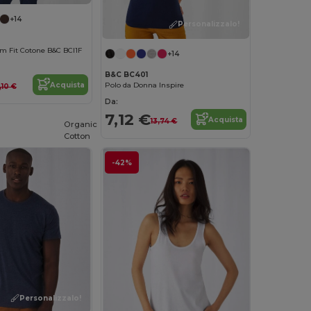
+14
Personalizzalo!
m Fit Cotone B&C BCI1F
+14
B&C BC401
Acquista
Polo da Donna Inspire
1,10 €
Da:
7,12 €
Acquista
13,74 €
Organic
Cotton
-42%
Personalizzalo!