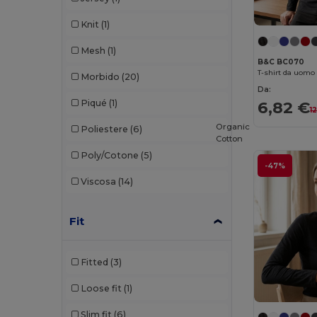
Knit
(1)
Neutral
(23)
Mesh
(1)
NEW MORNING STUDIOS
(11)
B&C BC070
Morbido
(20)
Pen Duick
(13)
Da:
Piqué
(1)
6,82 €
Piccolio
(10)
1
Organic
Poliestere
(6)
Premier
(2)
Cotton
Poly/Cotone
(5)
Proact
(25)
-47%
Viscosa
(14)
Produkt JACK & JONES
(5)
Promodoro
(8)
Fit
Radsow by Uneek
(27)
Regatta
(3)
Fitted
(3)
Rimeck
(11)
Loose fit
(1)
Roly
(85)
Slim fit
(6)