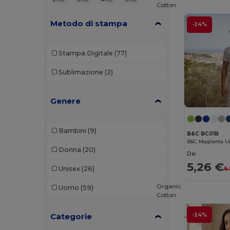
Cotton
Metodo di stampa
-24%
Stampa Digitale
(77)
Sublimazione
(2)
Genere
Bambini
(9)
B&C BC01B
Donna
(20)
Da:
5,26 €
Unisex
(26)
6
Organic
Uomo
(59)
Cotton
Categorie
-24%