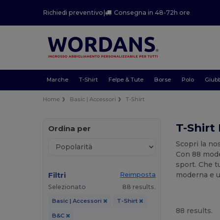
Richiedi preventivo
|
Consegna in 48-72h ore
Marche
T-Shirt
Felpe & Tute
Borse
Polo
Giubb
Home
Basic | Accessori
T-Shirt
T-Shirt
Ordina per
Scopri la n
Con 88 model
sport. Che t
Filtri
moderna e un
Reimposta
Selezionato
88 results.
Basic | Accessori
T-Shirt
88 results.
B&C