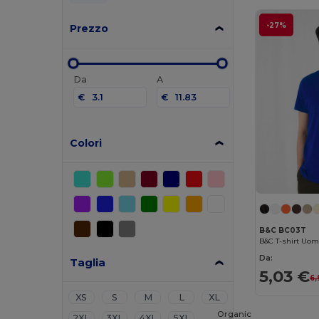
-27%
Prezzo
Da
A
€
€
Colori
B&C BC03T
Da:
Taglia
5,03 €
6,
XS
S
M
L
XL
Organic
2XL
3XL
4XL
5XL