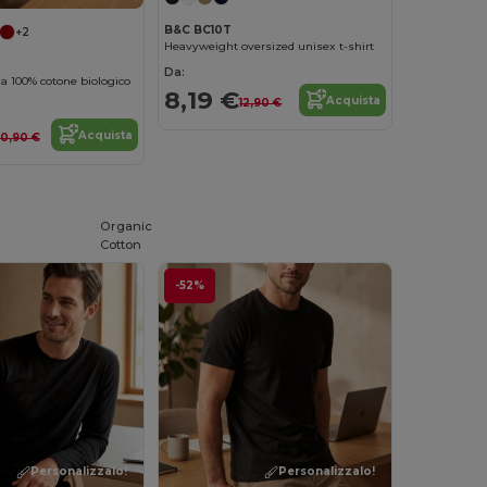
B&C BC10T
+2
Heavyweight oversized unisex t-shirt
Da:
na 100% cotone biologico
8,19 €
Acquista
12,90 €
Acquista
10,90 €
Organic
Cotton
-52%
Personalizzalo!
Personalizzalo!