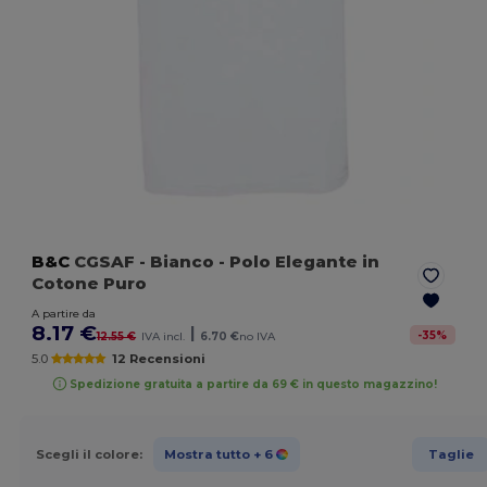
B&C
CGSAF
- Bianco
- Polo Elegante in
Cotone Puro
A partire da
8.17 €
|
-
35
%
12.55 €
IVA incl.
6.70 €
no IVA
5.0
12 Recensioni
Spedizione gratuita a partire da 69 € in questo magazzino!
Scegli il colore:
Mostra tutto
+ 6
Taglie