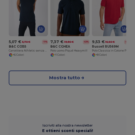
5,07 €
7,37 €
9,53 €
5,70 €
19,80 €
16,60 €
-11%
-63%
-43%
B&C CG155
B&C CGHEA
Russell RU569M
Canottiera Athletic senza maniche
Polo uomo Piqué Heavymill
Polo Classica in Cotone Piquet di Alta Qualità
+6 Colori
+1 Colori
+8 Colori
Mostra tutto
Iscriviti alla nostra newsletter
E ottieni sconti speciali!