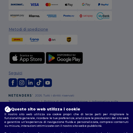
Metodi di spedizione
Seguici
2026. Tutti i diritti riservati
Termini e Condizioni
|
Politica di personalizzazione
|
Informativa sulla
privacy
|
Politica sui cookie
|
Site Map
Questo sito web utilizza i cookie
Il nostro sito web utilizza sia cookie propri che di terze parti per migliorare la
funzionalità generale, ricordare le tue preferenze, analizzare le prestazioni del sito web
Roma
|
Milano
|
Napoli
|
Torino
|
Palermo
|
Genova
|
Bologna
|
Firenze
|
e garantire un'esperienza di navigazione fluida e personalizzata, compresi contenuti
Catania
|
Bari
su misura, interazioni ottimizzate con il nostro sito web e pubblicità.