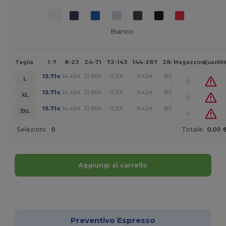
Bianco
1-7
8-23
24-71
72-143
144-287
288 +
Altri
Taglia
Magazzino
Quantit
+
15.71
14.46
12.56
11.31
9.42
8.17
€
€
€
€
€
€
L
0
+
15.71
14.46
12.56
11.31
9.42
8.17
€
€
€
€
€
€
XL
0
+
15.71
14.46
12.56
11.31
9.42
8.17
€
€
€
€
€
€
3XL
0
Selezioni:
0
Totale:
0.00 
Aggiungi al carrello
Personalizzalo!
Preventivo Espresso