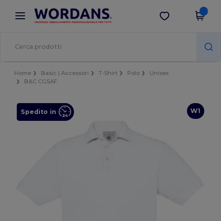
×
App Wordans
Scarica app
Prezzi migliori sull'app!
Home
Basic | Accessori
T-Shirt
Polo
Unisex
B&C CGSAF
W1
Spedito in