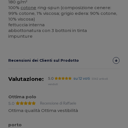
180 g/m²
100%
cotone
ring-spun (composizione cenere:
99% cotone, 1% viscosa; grigio edera: 90% cotone,
10% viscosa)
fettuccia interna
abbottonatura con 3 bottoni in tinta
impunture
Recensioni dei Clienti sul Prodotto
Valutazione:
5.0
su 12 voti
1062 articoli
venduti
Ottima polo
5.0
Recensione di Raffaele
Ottima qualità Ottima vestibilità
porto