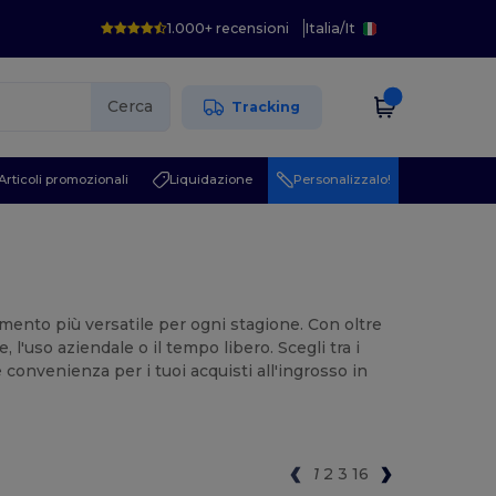
1.000+ recensioni
Italia
/
It
Cerca
Tracking
Articoli promozionali
Liquidazione
Personalizzalo!
iamento più versatile per ogni stagione. Con oltre
 l'uso aziendale o il tempo libero. Scegli tra i
 convenienza per i tuoi acquisti all'ingrosso in
1
2
3
16