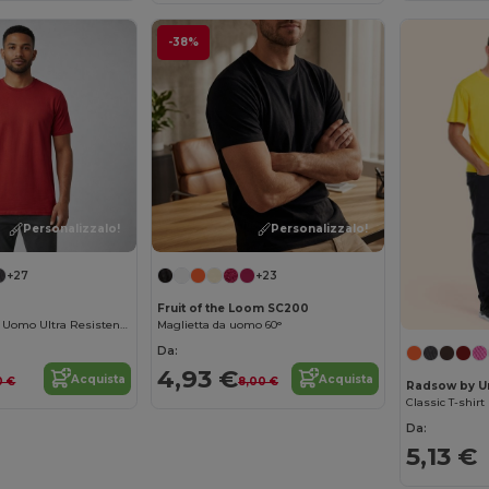
-38%
Personalizzalo!
Personalizzalo!
+27
+23
Fruit of the Loom SC200
Gildan Maglietta Uomo Ultra Resistente in Cotone
Maglietta da uomo 60°
Da:
4,93 €
Acquista
Acquista
0 €
8,00 €
Radsow by U
Classic T-shirt
Da:
5,13 €