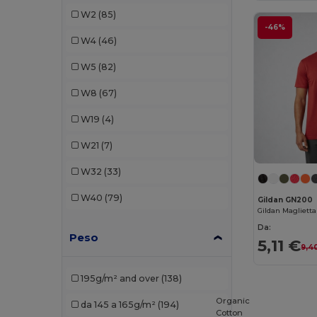
Bella+Canvas
(6)
W2
(85)
Black&Match
(2)
-46%
W4
(46)
Brook Taverner
(1)
W5
(82)
Build Your Brand
(33)
W8
(67)
Ecologie
(1)
W19
(4)
Elevate Essentials
(6)
W21
(7)
Elevate Life
(12)
W32
(33)
Elevate NXT
(11)
W40
(79)
Gildan GN200
Et si on l'appelait Francis
(3)
Da:
Peso
Finden & Hales
(3)
5,11 €
9,4
Front row
(3)
195g/m² and over
(138)
Fruit of the Loom
(72)
Organic
da 145 a 165g/m²
(194)
Cotton
Fruit of the Loom Vintage
(2)