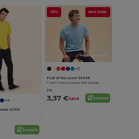
-55%
Best Seller
Personalizzalo!
+13
Fruit of the Loom SS048
T-shirt Uomo Cotone Alta Qualità
Da:
3,37 €
Acquista
7,57 €
+14
neek UC301
Acquista