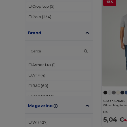
-55%
Crop top
(5)
Polo
(254)
Brand
Armor Lux
(1)
ATF
(4)
B&C
(60)
B&C DNM
(1)
Gildan GN400
Magazzino
B&C Pro
(4)
Da:
Babybugz
(1)
5,04 €
1
W1
(427)