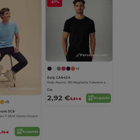
-67%
Personalizzalo!
+6
Roly CA6424
Roly Atomic 150 Maglietta Tubolare a Maniche Corte in Cotone 150 GSM
Personalizzalo!
Da:
2,92 €
Acquista
8,84 €
+15
Loom SC6
Fruit of the Loom T-Shirt Uomo Girocollo Fruit of the Loom SC6
Acquista
,75 €