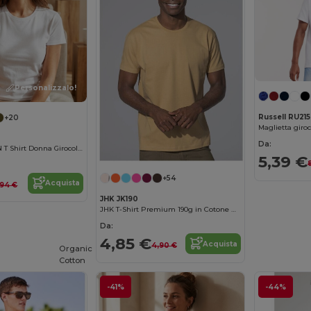
Personalizzalo!
Russell RU215
+20
Maglietta giroc
Da:
REGENT WOMEN T Shirt Donna Girocollo
5,39 €
+54
Acquista
,94 €
JHK JK190
JHK T-Shirt Premium 190g in Cotone Ringspun
Da:
4,85 €
Acquista
4,90 €
Organic
Cotton
-41%
-44%