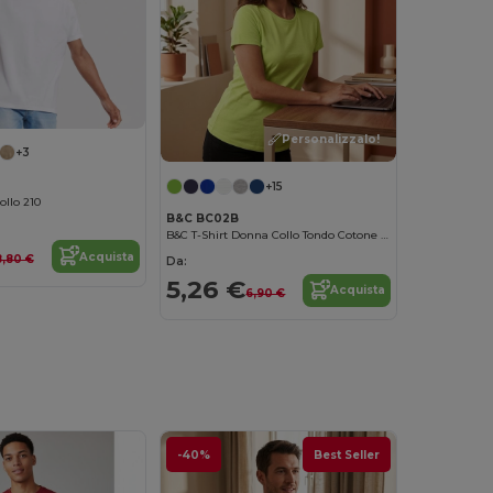
Personalizzalo!
+3
+15
ollo 210
B&C BC02B
B&C T-Shirt Donna Collo Tondo Cotone Organico Ultra Morbido
Acquista
8,80 €
Da:
5,26 €
Acquista
6,90 €
-40%
Best Seller