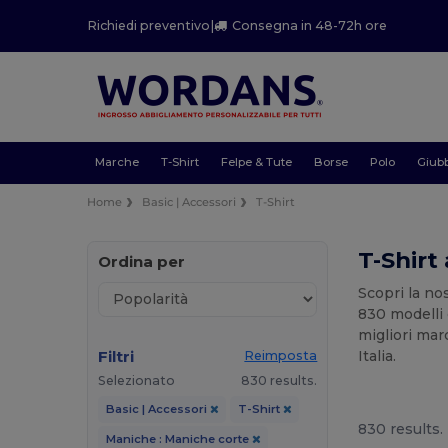
Richiedi preventivo
|
Consegna in 48-72h ore
Marche
T-Shirt
Felpe & Tute
Borse
Polo
Giubb
Home
Basic | Accessori
T-Shirt
T-Shirt
Ordina per
Scopri la n
830 modelli d
migliori ma
Filtri
Italia.
Reimposta
Selezionato
830 results.
Basic | Accessori
T-Shirt
830 results.
Maniche : Maniche corte