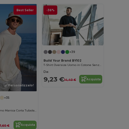
Best Seller
-36%
Personalizzalo!
+39
Build Your Brand BY102
T-Shirt Oversize Uomo in Cotone Senza Etichetta
Da:
9,23 €
Acquista
14,40 €
Personalizzalo!
+35
B&C T-shirt Uomo Manica Corta Tubolare Contemporanea
Acquista
7,60 €