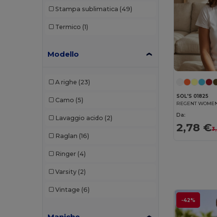
Stampa sublimatica
(49)
Malfini Premium
(8)
Termico
(1)
Mantis
(11)
Mumbles
(1)
Modello
Mustaghata
(2)
A righe
(23)
Neoblu
(5)
SOL'S 01825
Camo
(5)
Neutral
(18)
Da:
Lavaggio acido
(2)
Pen Duick
(3)
2,78 €
3
Raglan
(16)
Piccolio
(7)
Ringer
(4)
Proact
(12)
Varsity
(2)
Produkt JACK & JONES
(3)
Vintage
(6)
Promodoro
(6)
-42%
Radsow by Uneek
(7)
Maniche