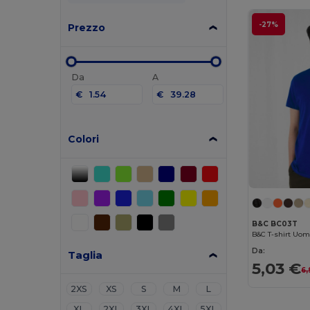
-27%
Prezzo
Da
A
€
€
Colori
B&C BC03T
Da:
Taglia
5,03 €
6,
2XS
XS
S
M
L
XL
2XL
3XL
4XL
5XL