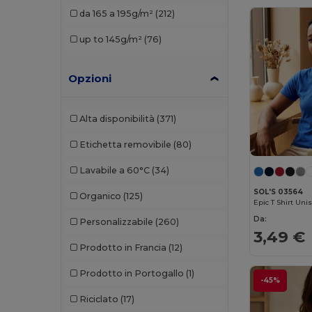
da 165 a 195g/m²
(212)
Gildan
(47)
up to 145g/m²
(76)
Henbury
(11)
JHK
(18)
Opzioni
Just Cool
(8)
Alta disponibilità
(371)
Just T's
(4)
Etichetta removibile
(80)
Kariban
(53)
Lavabile a 60°C
(34)
Kariban Premium
(4)
SOL'S 03564
Organico
(125)
Epic T Shirt Uni
Karlowsky
(1)
Da:
Personalizzabile
(260)
Larkwood
(5)
3,49 €
Prodotto in Francia
(12)
Lee
(2)
Prodotto in Portogallo
(1)
-45%
Les Filosophes
(2)
Riciclato
(17)
Malfini
(43)