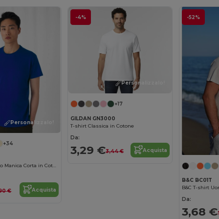
-4%
-52%
Personalizzalo!
+17
GILDAN GN3000
Personalizzalo!
T-shirt Classica in Cotone
Da:
+34
3,29 €
Acquista
3,44 €
B&C T-shirt Uomo Manica Corta in Cotone Ringspun
B&C BC01T
Acquista
90 €
Da:
3,68 €