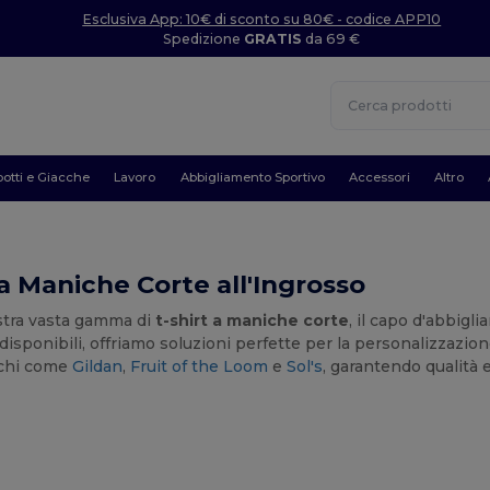
Esclusiva App: 10€ di sconto su 80€ - codice APP10
Spedizione
GRATIS
da 69 €
otti e Giacche
Lavoro
Abbigliamento Sportivo
Accessori
Altro
 a Maniche Corte all'Ingrosso
ostra vasta gamma di
t-shirt a maniche corte
, il capo d'abbigl
isponibili, offriamo soluzioni perfette per la personalizzazione,
rchi come
Gildan
,
Fruit of the Loom
e
Sol's
, garantendo qualità e