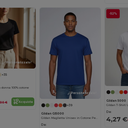
-52%
Personalizzalo!
+35
a donna 100% cotone
Personalizzalo!
Gildan 5000
Acquista
,00 €
+39
Da:
Gildan GI5000
4,27 €
Gildan Maglietta Unisex in Cotone Pesante
Da: