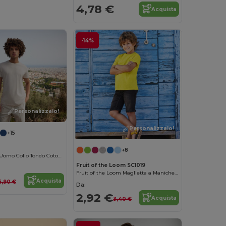
4,78 €
Acquista
-14%
Personalizzalo!
Personalizzalo!
+15
+8
B&C Maglietta Uomo Collo Tondo Cotone Organico 150g
Fruit of the Loom SC1019
Fruit of the Loom Maglietta a Maniche Corte per Bambini in Cotone 100%
Acquista
6,90 €
Da:
2,92 €
Acquista
3,40 €