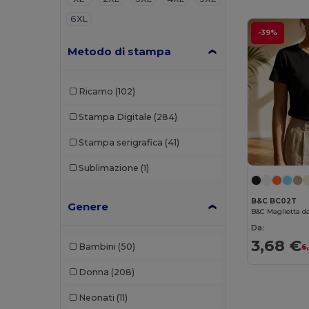
6XL
-39%
Metodo di stampa
Ricamo
(102)
Stampa Digitale
(284)
Stampa serigrafica
(41)
Sublimazione
(1)
B&C BC02T
Genere
B&C Maglietta d
Da:
3,68 €
Bambini
(50)
6
Donna
(208)
Neonati
(11)