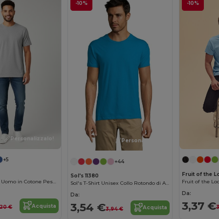
-10%
-10%
Personalizzalo!
Personalizzalo!
+5
+44
Fruit of the 
Sol's 11380
Gildan Maglietta Uomo in Cotone Pesante
Sol's T-Shirt Unisex Collo Rotondo di Alta Qualità
Da:
Da:
3,37 €
3,54 €
Acquista
1,20 €
3
Acquista
3,94 €