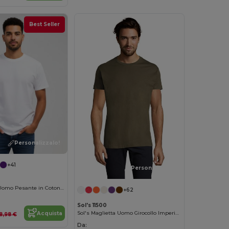
Best Seller
Personalizzalo!
+41
Personalizzalo!
Gildan T-Shirt Uomo Pesante in Cotone 100%
+62
Sol's 11500
Sol's Maglietta Uomo Girocollo Imperiale di Alta Qualità
Acquista
8,98 €
Da: