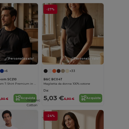
-27%
Personalizzalo!
Personalizzalo!
+6
+33
Loom SC210
B&C BC04T
Fruit of the Loom T-Shirt Premium in Cotone
Maglietta da donna 100% cotone
Da:
5,03 €
Acquista
Acquista
,90 €
6,90 €
Organic
Cotton
-24%