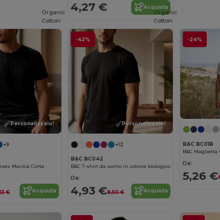
4,27 €
Acquista
Organic
Organic
Cotton
Cotton
-42%
-24%
Personalizzalo!
Personalizzalo!
B&C BC01B
+9
+12
B&C BC042
Da:
nisex Manica Corta
B&C T-shirt da uomo in cotone biologico
5,26 €
Da:
4,93 €
Acquista
Acquista
13 €
8,50 €