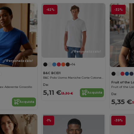
-62%
-32%
Personalizzalo!
Personalizzalo!
+14
B&C BCID1
B&C Polo Uomo Maniche Corte Cotone Resistente
Fruit of the 
Da:
sex Aderente Girocollo
5,11 €
Acquista
13,30 €
Da:
5,35 €
Acquista
7
-1%
-39%