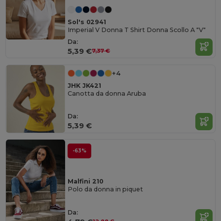
Sol's 02941
Imperial V Donna T Shirt Donna Scollo A "V"
Da:
5,39 €
7,37 €
+4
JHK JK421
Canotta da donna Aruba
Da:
5,39 €
-63%
Malfini 210
Polo da donna in piquet
Da: