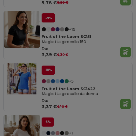
5,78 €
6,50 €
-21%
+19
Fruit of the Loom SC151
Maglietta girocollo 150
Da:
3,39 €
4,30 €
-18%
+5
Fruit of the Loom SC1422
Maglietta girocollo da donna
Da:
3,37 €
4,10 €
-5%
+1