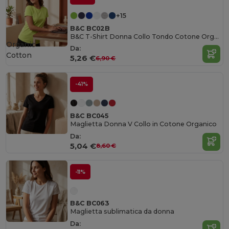
+15
B&C BC02B
B&C T-Shirt Donna Collo Tondo Cotone Organico Ultra Morbido
Organic
Da:
Cotton
5,26 €
6,90 €
-41%
B&C BC045
Maglietta Donna V Collo in Cotone Organico
Da:
5,04 €
8,60 €
-11%
B&C BC063
Maglietta sublimatica da donna
Da: