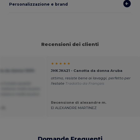
Personalizzazione e brand
Recensioni dei clienti
★ ★ ★ ★ ★
ta da donna 100%
JHK JK421 - Canotta da donna Aruba
ottimo, resiste bene ai lavaggi, perfetto per
ho trovato queste
l'estate
Tradotto da Français
n Cottone molto buono
il prezzo e molto buono.
Recensione di alexandre m.
 N.
EI ALEXANDRE MARTINEZ
Domande Frequenti