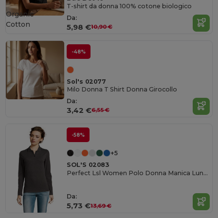
T-shirt da donna 100% cotone biologico
Organic
Da:
Cotton
5,98 €
10,90 €
-48%
Sol's 02077
Milo Donna T Shirt Donna Girocollo
Da:
3,42 €
6,55 €
-58%
+5
SOL'S 02083
Perfect Lsl Women Polo Donna Manica Lunga
Da:
5,73 €
13,69 €