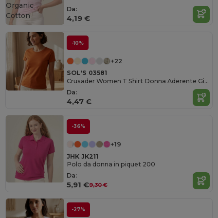
Organic
Da:
Cotton
4,19 €
-10%
+22
SOL'S 03581
Crusader Women T Shirt Donna Aderente Girocollo
Da:
4,47 €
-36%
+19
JHK JK211
Polo da donna in piquet 200
Da:
5,91 €
9,30 €
-27%