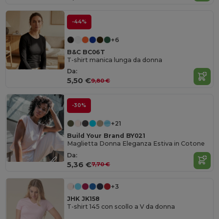
-44%
+6
B&C BC06T
T-shirt manica lunga da donna
Da:
5,50 €
9,80 €
-30%
+21
Build Your Brand BY021
Maglietta Donna Eleganza Estiva in Cotone
Da:
5,36 €
7,70 €
+3
JHK JK158
T-shirt 145 con scollo a V da donna