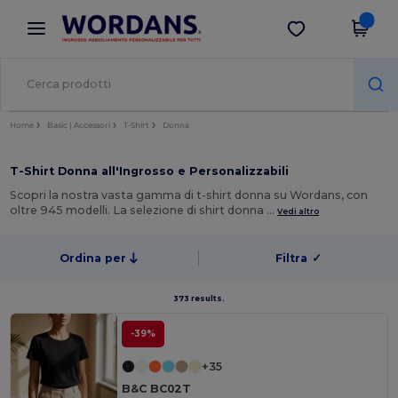
×
App Wordans
Scarica app
Prezzi migliori sull'app!
Home
Basic | Accessori
T-Shirt
Donna
T-Shirt Donna all'Ingrosso e Personalizzabili
Scopri la nostra vasta gamma di t-shirt donna su Wordans, con
oltre 945 modelli. La selezione di shirt donna …
Vedi altro
Ordina per
Filtra
✓
373 results.
-39%
+35
B&C BC02T