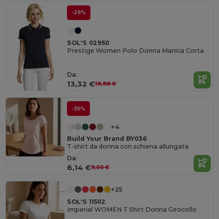
-29%
SOL'S 02950
Prestige Women Polo Donna Manica Corta
Da:
13,32 €
18,88 €
-35%
+4
Build Your Brand BY036
T-shirt da donna con schiena allungata
Da:
6,14 €
9,50 €
+25
SOL'S 11502
Imperial WOMEN T Shirt Donna Girocollo