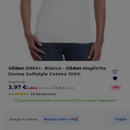
Gildan
GN641
- Bianco
-
Gildan
Maglietta
Donna Softstyle Cotone 100%
A partire da
3.97 €
|
-
19
%
4.90 €
IVA incl.
3.25 €
no IVA
4.6
20 Recensioni
Spedizione gratuita a partire da 69 € in questo magazzino!
Scegli il colore:
Mostra tutto
+ 19
Taglie