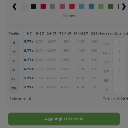
Bianco
1-7
8-23
24-71
72-143
144-287
288 +
Altri
Taglia
Magazzino
Quantit
+
5.77
5.37
4.97
4.58
4.18
3.97
€
€
€
€
€
€
S
724
+
5.77
5.37
4.97
4.58
4.18
3.97
€
€
€
€
€
€
M
848
+
5.77
5.37
4.97
4.58
4.18
3.97
€
€
€
€
€
€
L
773
+
5.77
5.37
4.97
4.58
4.18
3.97
€
€
€
€
€
€
XL
347
+
5.77
5.37
4.97
4.58
4.18
3.97
€
€
€
€
€
€
2XL
185
+
5.77
5.37
4.97
4.58
4.18
3.97
€
€
€
€
€
€
3XL
10
Selezioni:
0
Totale:
0.00 
Aggiungi al carrello