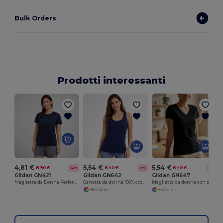
Bulk Orders
Prodotti interessanti
P
4,81 €
5,54 €
5,54 €
8,90 €
6,40 €
6,40 €
-46%
-13%
-13%
Gildan GN421
Gildan GN642
Gildan GN647
Maglietta da Donna Performance
Canotta da donna 100% cotone
Maglietta da donna con scollo a V 100% cotone
+6 Colori
+5 Colori