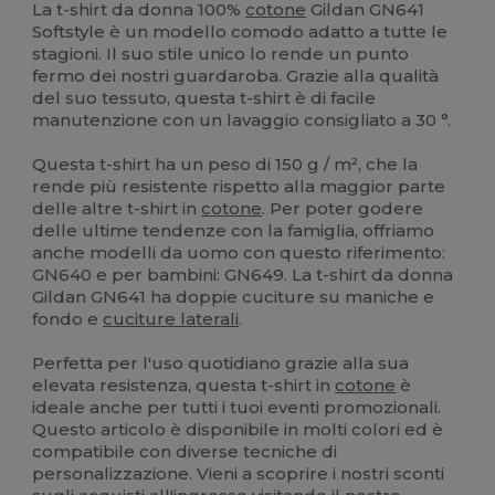
La t-shirt da donna 100%
cotone
Gildan GN641
Softstyle è un modello comodo adatto a tutte le
stagioni. Il suo stile unico lo rende un punto
fermo dei nostri guardaroba. Grazie alla qualità
del suo tessuto, questa t-shirt è di facile
manutenzione con un lavaggio consigliato a 30 °.
Questa t-shirt ha un peso di 150 g / m², che la
rende più resistente rispetto alla maggior parte
delle altre t-shirt in
cotone
. Per poter godere
delle ultime tendenze con la famiglia, offriamo
anche modelli da uomo con questo riferimento:
GN640 e per bambini: GN649. La t-shirt da donna
Gildan GN641 ha doppie cuciture su maniche e
fondo e
cuciture laterali
.
Perfetta per l'uso quotidiano grazie alla sua
elevata resistenza, questa t-shirt in
cotone
è
ideale anche per tutti i tuoi eventi promozionali.
Questo articolo è disponibile in molti colori ed è
compatibile con diverse tecniche di
personalizzazione. Vieni a scoprire i nostri sconti