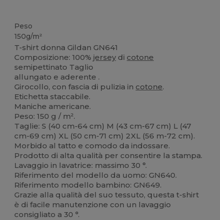
Personalizzabile
Etichetta removibile
Peso
150g/m²
T-shirt donna Gildan GN641
Composizione: 100%
jersey
di
cotone
semipettinato Taglio
allungato e aderente .
Girocollo, con fascia di pulizia in
cotone
.
Etichetta staccabile.
Maniche americane.
Peso: 150 g / m².
Taglie: S (40 cm-64 cm) M (43 cm-67 cm) L (47
cm-69 cm) XL (50 cm-71 cm) 2XL (56 m-72 cm).
Morbido al tatto e comodo da indossare.
Prodotto di alta qualità per consentire la stampa.
Lavaggio in lavatrice: massimo 30 °.
Riferimento del modello da uomo: GN640.
Riferimento modello bambino: GN649.
Grazie alla qualità del suo tessuto, questa t-shirt
è di facile manutenzione con un lavaggio
consigliato a 30 °.