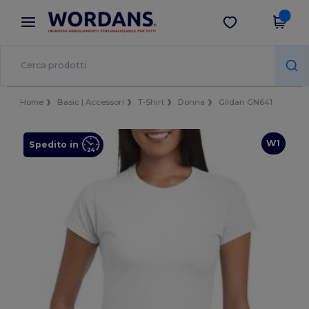
×
App Wordans
Scarica app
Prezzi migliori sull'app!
Home
Basic | Accessori
T-Shirt
Donna
Gildan GN641
W1
Spedito in