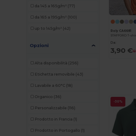
da 145 a 165g/m²
(77)
Just T's
(5)
da 165 a 195g/m²
(100)
Kariban
(12)
up to 145g/m²
(42)
Roly CA6681
Karlowsky
(1)
Da:
Malfini
(39)
Opzioni
3,90 €
1
Malfini Premium
(7)
Alta disponibilità
(256)
Mantis
(3)
Etichetta removibile
(43)
Mustaghata
(2)
Lavabile a 60°C
(18)
Napapijri
(1)
Organico
(36)
Neoblu
(2)
-30%
Personalizzabile
(116)
Neutral
(5)
Prodotto in Francia
(1)
NEW MORNING STUDIOS
(10)
Prodotto in Portogallo
(1)
Pen Duick
(7)