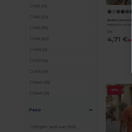
Build Your Brand
(19)
W2
(41)
Elevate
(1)
W4
(32)
Bella+Canvas
Elevate NXT
(4)
Maglietta unise
W5
(35)
Da:
EXCD by Promodoro
(3)
4,71 €
W8
(62)
8,
Finden & Hales
(3)
W19
(2)
Front row
(4)
W21
(14)
Fruit of the Loom
(24)
W32
(6)
Gildan
(19)
W40
(91)
Henbury
(8)
-69%
W45
(21)
Herock
(1)
Peso
iDeal Basic Brand
(3)
JHK
(17)
195g/m² and over
(100)
Just Cool
(5)