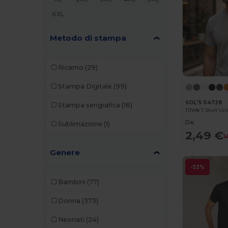
6XL
Metodo di stampa
Ricamo
(29)
Stampa Digitale
(99)
SOL'S 04728
Stampa serigrafica
(16)
TITAN T Shirt Un
Da:
Sublimazione
(1)
2,49 €
1
Genere
-33%
Bambini
(77)
Donna
(373)
Neonati
(24)