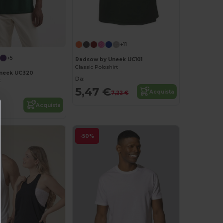
+11
+5
Radsow by Uneek UC101
Classic Poloshirt
neek UC320
Da:
t
5,47 €
Acquista
7,22 €
Acquista
-50%