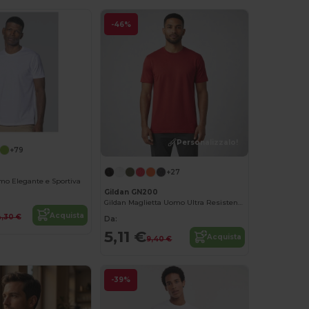
-46%
Personalizzalo!
+79
+27
mo Elegante e Sportiva
Gildan GN200
Gildan Maglietta Uomo Ultra Resistente in Cotone
Acquista
,30 €
Da:
5,11 €
Acquista
9,40 €
-39%