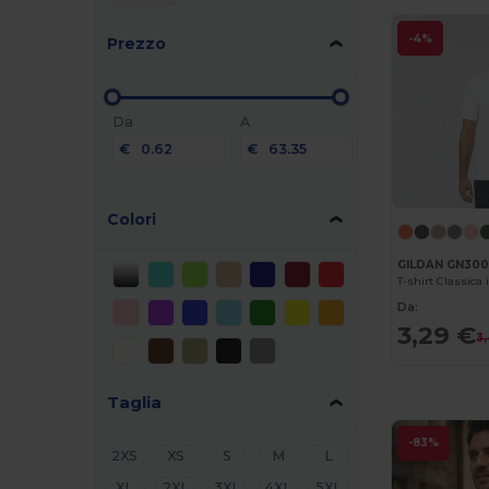
-4%
Prezzo
Da
A
€
€
Colori
GILDAN GN30
T-shirt Classica
Da:
3,29 €
3
Taglia
-83%
2XS
XS
S
M
L
XL
2XL
3XL
4XL
5XL