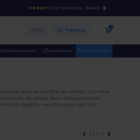
1.000+ recensioni
Italia
/
It
Cerca
Tracking
Articoli promozionali
Liquidazione
Personalizzalo!
 massimo della versatilità e del comfort. Con oltre
ni occasione, dal tempo libero alla promozione
arantendo qualità e resistenza per ogni tua
1
2
3
11