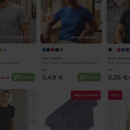
Personalizzalo!
Personalizzalo!
+4
SOL'S 03564
Fruit of the 
isex Girocollo
Epic T Shirt Unisex Aderente Girocollo
Da:
Da:
3,49 €
5,35 €
Acquista
Acquista
4,34 €
7
Miglior Offerta
-24%