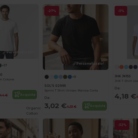
-27%
-3%
Personalizzalo!
Personalizzalo!
+17
00
JHK JK155
+9
 in Cotone
JHK T-Shirt Uo
SOL'S 02995
Da:
Sprint T Shirt Unisex Manica Corta
4,18 €
Acquista
,44 €
4
Da:
3,02 €
Acquista
4,13 €
Organic
Cotton
-32%