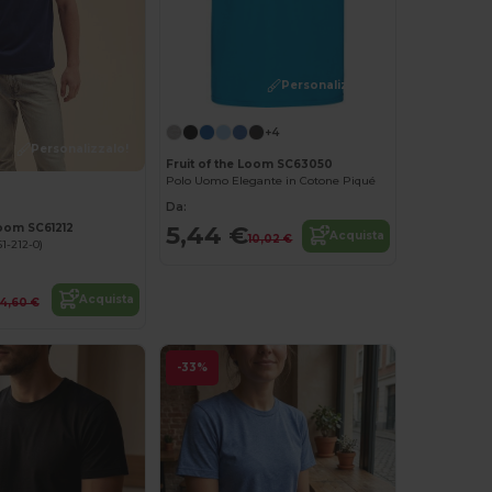
Personalizzalo!
+4
Personalizzalo!
Fruit of the Loom SC63050
Polo Uomo Elegante in Cotone Piqué
Da:
5,44 €
Loom SC61212
Acquista
10,02 €
1-212-0)
Acquista
4,60 €
-33%