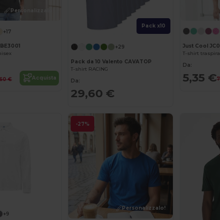
Personalizzalo!
Pack x10
+17
Just Cool JC0
 BE3001
+29
T-shirt traspir
nisex
Pack da 10 Valento CAVATOP
Da:
T-shirt RACING
5,35 €
Acquista
7
,60 €
Da:
29,60 €
-27%
Personalizzalo!
+9