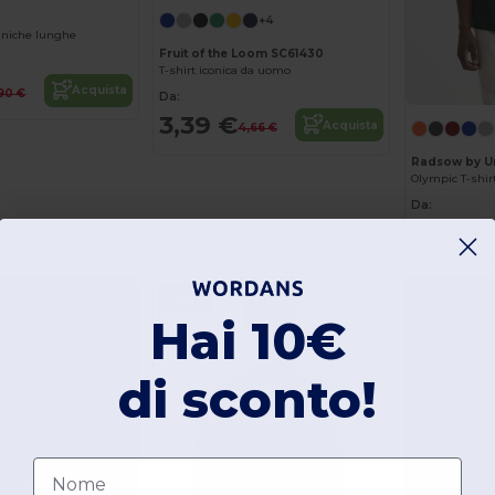
+4
niche lunghe
Fruit of the Loom SC61430
T-shirt iconica da uomo
Acquista
,90 €
Da:
3,39 €
Acquista
4,66 €
Radsow by U
Olympic T-shir
Da:
4,15 €
-36%
Hai 10€
di sconto!
Nome
Personalizzalo!