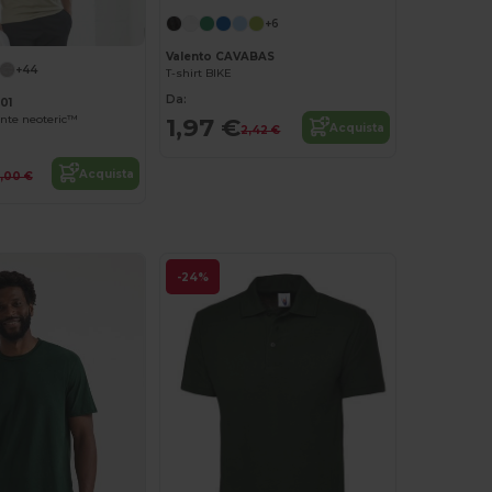
+6
Valento CAVABAS
+44
T-shirt BIKE
Da:
01
ante neoteric™
1,97 €
Acquista
2,42 €
Acquista
,00 €
-24%