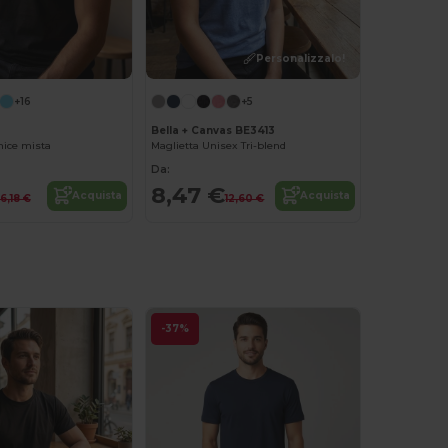
Personalizzalo!
+16
+5
Bella + Canvas BE3413
nice mista
Maglietta Unisex Tri-blend
Da:
8,47 €
Acquista
Acquista
6,18 €
12,60 €
-37%