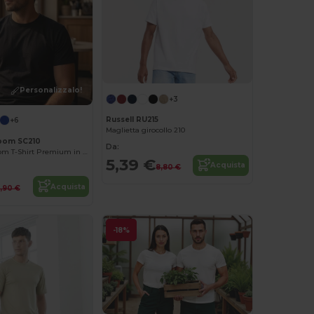
Personalizzalo!
+3
Russell RU215
+6
Maglietta girocollo 210
Loom SC210
Da:
Fruit of the Loom T-Shirt Premium in Cotone
5,39 €
Acquista
8,80 €
Acquista
,90 €
-18%