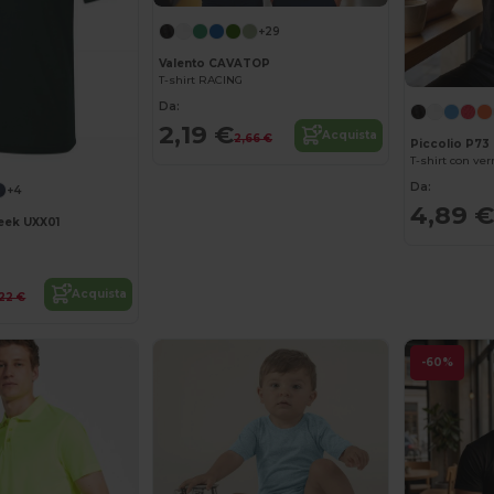
+29
Valento CAVATOP
T-shirt RACING
Da:
2,19 €
Acquista
2,66 €
Piccolio P73
T-shirt con ver
Da:
+4
4,89 €
eek UXX01
Acquista
,22 €
-60%