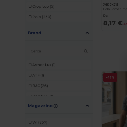
JHK JK215
Crop top
(5)
Polo uomo a ma
Da:
Polo
(230)
8,17 €
12
Brand
Armor Lux
(1)
ATF
(1)
-47%
B&C
(26)
B&C Pro
(2)
Magazzino
Bella+Canvas
(14)
Black&Match
(2)
W1
(257)