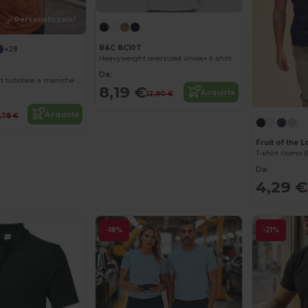
Personalizzalo!
B&C BC10T
+28
Heavyweight oversized unisex t-shirt
Da:
STAFFORD T-shirt tubolare a maniche corte
8,19 €
Acquista
12,90 €
Acquista
2,78 €
Fruit of the 
T-shirt Uomo (6
Da:
4,29 €
-18%
-21%