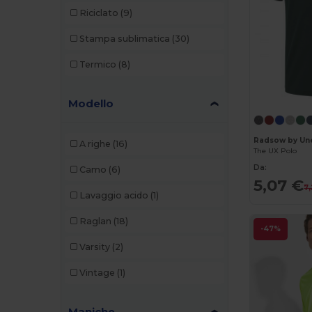
Riciclato
(9)
Piccolio
(8)
Stampa sublimatica
(30)
Premier
(1)
Termico
(8)
Proact
(10)
Produkt JACK & JONES
(5)
Modello
Promodoro
(2)
Radsow by Un
A righe
(16)
Radsow by Uneek
(14)
The UX Polo
Da:
Camo
(6)
Regatta
(3)
5,07 €
7
Lavaggio acido
(1)
Rimeck
(7)
Raglan
(18)
Roly
(29)
-47%
Varsity
(2)
Roly Sport
(3)
Vintage
(1)
RTP Apparel
(1)
Russell
(15)
Maniche