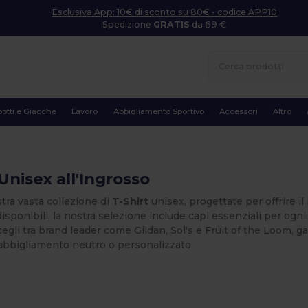
Esclusiva App: 10€ di sconto su 80€ - codice APP10
Spedizione
GRATIS
da 69 €
otti e Giacche
Lavoro
Abbigliamento Sportivo
Accessori
Altro
 Unisex all'Ingrosso
stra vasta collezione di
T-Shirt
unisex, progettate per offrire il
disponibili, la nostra selezione include capi essenziali per og
cegli tra brand leader come Gildan, Sol's e Fruit of the Loom, g
abbigliamento neutro o personalizzato.