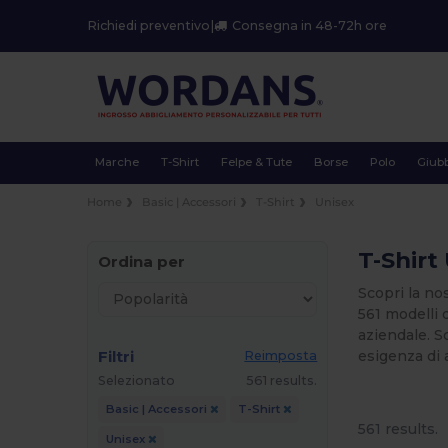
Richiedi preventivo
|
Consegna in 48-72h ore
Marche
T-Shirt
Felpe & Tute
Borse
Polo
Giubb
Home
Basic | Accessori
T-Shirt
Unisex
T-Shirt
Ordina per
Scopri la no
561 modelli 
aziendale. S
Filtri
esigenza di 
Reimposta
Selezionato
561 results.
Basic | Accessori
T-Shirt
561 results.
Unisex