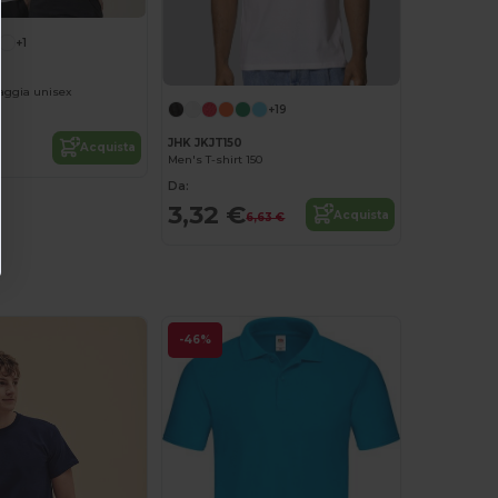
+1
aggia unisex
+19
JHK JKJT150
Acquista
Men's T-shirt 150
Da:
3,32 €
Acquista
6,63 €
-46%