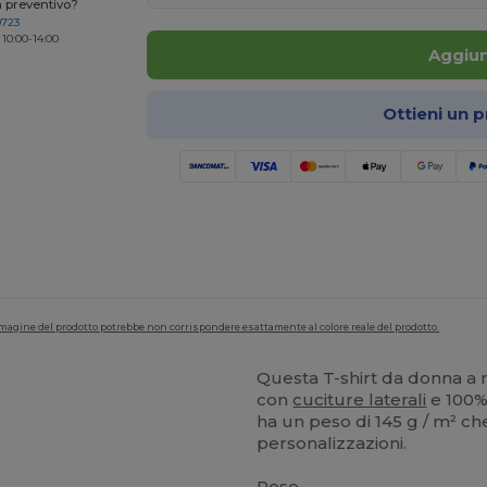
n preventivo?
0723
 10:00-14:00
Aggiun
Ottieni un 
'immagine del prodotto potrebbe non corrispondere esattamente al colore reale del prodotto.
Questa T-shirt da donna a
con
cuciture laterali
e 100
ha un peso di 145 g / m² che
personalizzazioni.
Peso