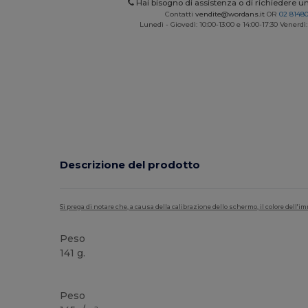
Hai bisogno di assistenza o di richiedere u
Contatti
vendite@wordans.it
OR
02 8148
Lunedì - Giovedì: 10:00-13:00 e 14:00-17:30 Venerdì:
Descrizione del prodotto
Si prega di notare che, a causa della calibrazione dello schermo, il colore dell
Peso
141 g.
Personalizzabile
Peso