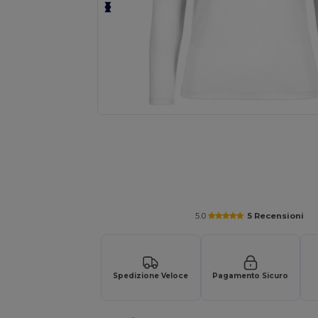
Personalizza il tuo prodotto onl
5.0
5 Recensioni
Spedizione Veloce
Pagamento Sicuro