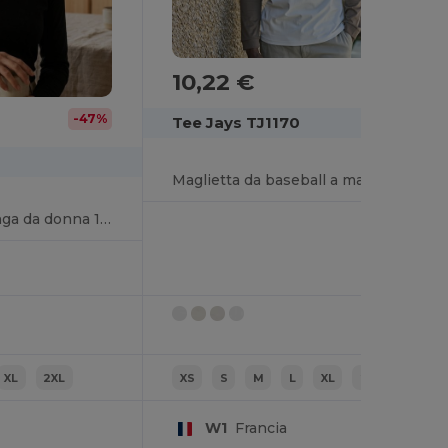
10,22 €
-47%
Tee Jays TJ1170
Maglietta da baseball a maniche lunghe
T-Shirt a manica lunga da donna 100% cotone biologico
XL
2XL
XS
S
M
L
XL
2XL
W1
Francia