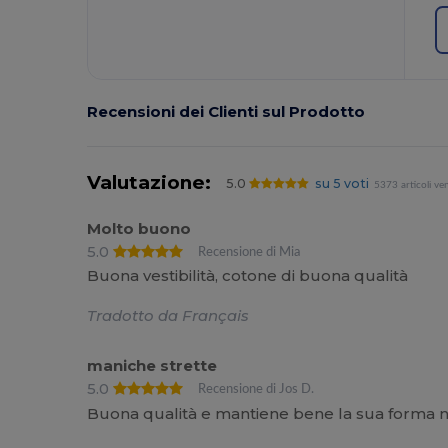
Recensioni dei Clienti sul Prodotto
Valutazione:
5.0
su 5 voti
5373 articoli ve
Molto buono
5.0
Recensione di Mia
Buona vestibilità, cotone di buona qualità
Tradotto da Français
maniche strette
5.0
Recensione di Jos D.
Buona qualità e mantiene bene la sua forma ne