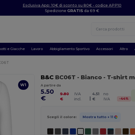
Esclusiva App: 10€ di sconto su 80€ - codice APP10
Spedizione
GRATIS
da 69 €
otti e Giacche
Lavoro
Abbigliamento Sportivo
Accessori
Altro
C06T
B&C
BC06T
- Bianco
- T-shirt 
W1
A partire da
5.50
9.80
IVA
4.51
no
€
|
-
44
%
€
incl.
€
IVA
Scegli il colore:
Mostra tutto
+ 11