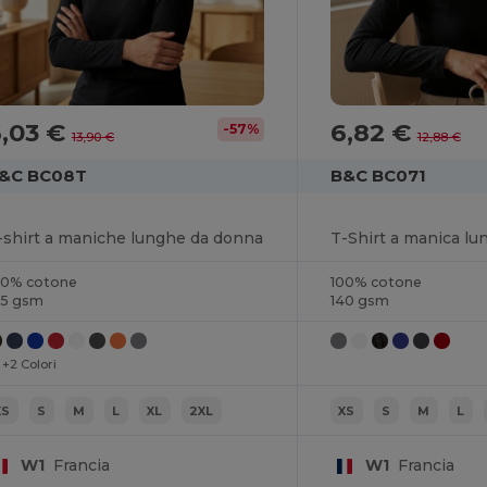
6,03 €
6,82 €
-57%
13,90 €
12,88 €
&C BC08T
B&C BC071
-shirt a maniche lunghe da donna
00% cotone
100% cotone
85 gsm
140 gsm
+2 Colori
XS
S
M
L
XL
2XL
XS
S
M
L
W1
Francia
W1
Francia