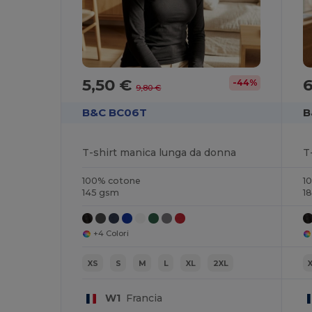
5,50 €
-44%
9,80 €
B&C BC06T
B
T-shirt manica lunga da donna
T
100% cotone
1
145 gsm
1
+4 Colori
XS
S
M
L
XL
2XL
W1
Francia