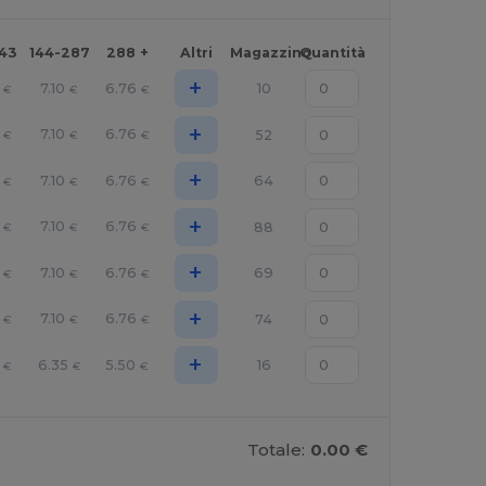
143
144-287
288 +
Altri
Magazzino
Quantità
+
7.10
6.76
10
€
€
€
+
7.10
6.76
52
€
€
€
+
7.10
6.76
64
€
€
€
+
7.10
6.76
88
€
€
€
+
7.10
6.76
69
€
€
€
+
7.10
6.76
74
€
€
€
+
6.35
5.50
16
€
€
€
Totale:
0.00 €