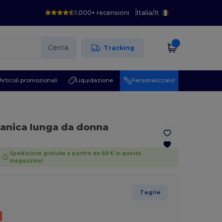
1.000+ recensioni
Italia
/
It
Cerca
Tracking
Articoli promozionali
Liquidazione
Personalizzalo!
manica lunga da donna
Spedizione gratuita a partire da 69 € in questo
magazzino!
Taglie