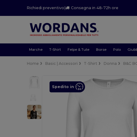
Richiedi preventivo
|
Consegna in 48-72h ore
Marche
T-Shirt
Felpe & Tute
Borse
Polo
Giubb
Home
Basic | Accessori
T-Shirt
Donna
B&C B
Spedito in