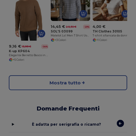
14,45 €
4,00 €
20,30 €
-29%
SOL'S 03099
TH Clothes 30105
Matelot Lsl Men T Shirt Uomo Manica Lunga Rigata
T-shirt sfiancata da donna in cotone. colore bianco
+3 Colori
+1 Colori
9,16 €
13,99 €
-34%
K-up KP604
Elegante Berretto Basco in Lana e Poliammide
+5 Colori
Mostra tutto
Domande Frequenti
È adatta per serigrafia o ricamo?