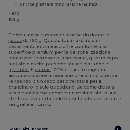
Strisce piazzate d'ispirazione nautica
Peso
156 g.
Alta disponibilità
T-shirt a righe a maniche lunghe da donna in
jersey
da 160 g. Questo top morbido con
trattamento enzimatico offre comfort e una
superficie premium per la personalizzazione.
Ideale per l'ingrosso o l'uso casual, questo capo
tagliato e cucito presenta strisce classiche e
girocollo
. Il
cotone
100% pettinato ringspun
assicura durata e una sensazione di morbidezza,
rendendolo un capo basic versatile per il
branding o lo stile quotidiano. Sia come divisa a
tema nautico che come capo minimalista, la sua
struttura supporta varie tecniche di stampa come
serigrafia e
ricamo
.
Scopri altri prodotti