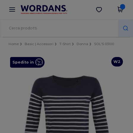
×
App Wordans
Scarica app
Prezzi migliori sull'app!
Home
Basic | Accessori
T-Shirt
Donna
SOL'S 03100
W2
Spedito in