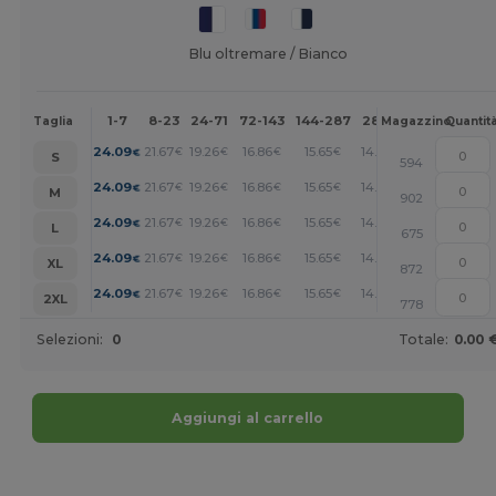
Blu oltremare / Bianco
1-7
8-23
24-71
72-143
144-287
288 +
Altri
Taglia
Magazzino
Quantit
+
24.09
21.67
19.26
16.86
15.65
14.45
€
€
€
€
€
€
S
594
+
24.09
21.67
19.26
16.86
15.65
14.45
€
€
€
€
€
€
M
902
+
24.09
21.67
19.26
16.86
15.65
14.45
€
€
€
€
€
€
L
675
+
24.09
21.67
19.26
16.86
15.65
14.45
€
€
€
€
€
€
XL
872
+
24.09
21.67
19.26
16.86
15.65
14.45
€
€
€
€
€
€
2XL
778
Selezioni:
0
Totale:
0.00 
Aggiungi al carrello
Personalizzalo!