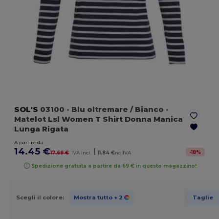
SOL'S
03100
- Blu oltremare / Bianco
-
Matelot Lsl Women T Shirt Donna Manica
Lunga Rigata
A partire da
14.45 €
|
-
18
%
17.69 €
IVA incl.
11.84 €
no IVA
Spedizione gratuita a partire da 69 € in questo magazzino!
Scegli il colore:
Mostra tutto
+ 2
Taglie