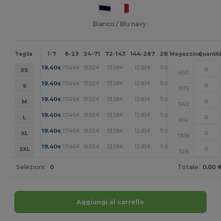
Bianco / Blu navy
1-7
8-23
24-71
72-143
144-287
288 +
Altri
Taglia
Magazzino
Quantit
+
19.40
17.46
15.52
13.58
12.61
11.64
€
€
€
€
€
€
XS
450
+
19.40
17.46
15.52
13.58
12.61
11.64
€
€
€
€
€
€
S
673
+
19.40
17.46
15.52
13.58
12.61
11.64
€
€
€
€
€
€
M
1142
+
19.40
17.46
15.52
13.58
12.61
11.64
€
€
€
€
€
€
L
692
+
19.40
17.46
15.52
13.58
12.61
11.64
€
€
€
€
€
€
XL
1308
+
19.40
17.46
15.52
13.58
12.61
11.64
€
€
€
€
€
€
2XL
728
Selezioni:
0
Totale:
0.00 
Aggiungi al carrello