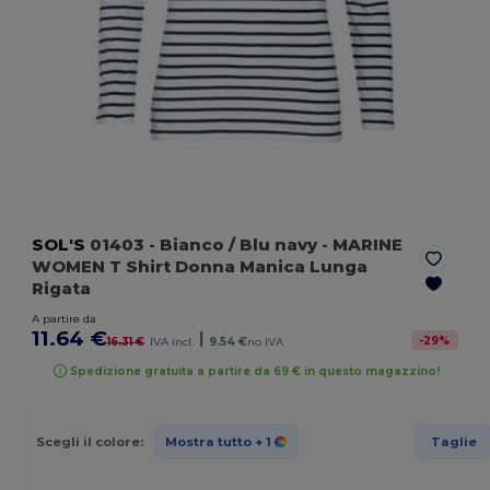
SOL'S
01403
- Bianco / Blu navy
- MARINE
WOMEN T Shirt Donna Manica Lunga
Rigata
A partire da
11.64 €
|
-
29
%
16.31 €
IVA incl.
9.54 €
no IVA
Spedizione gratuita a partire da 69 € in questo magazzino!
Scegli il colore:
Mostra tutto
+ 1
Taglie