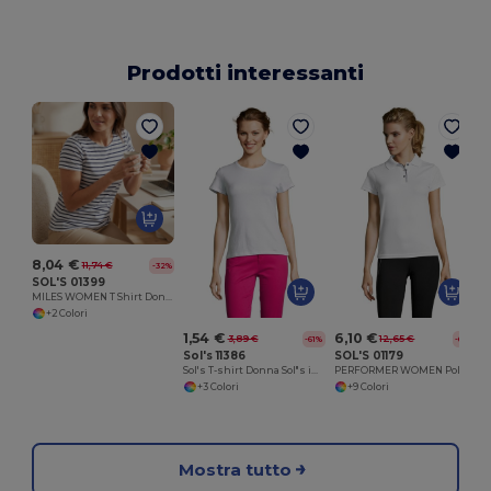
Prodotti interessanti
8,04 €
11,74 €
-32%
SOL'S 01399
MILES WOMEN T Shirt Donna Girocollo Rigata
+2 Colori
1,54 €
6,10 €
3,89 €
12,65 €
-61%
-60%
Sol's 11386
SOL'S 01179
Sol's T-shirt Donna Sol"s in Cotone Comodo e Traspirante
PERFORMER WOMEN Polo Donna Sportiva
+3 Colori
+9 Colori
Mostra tutto