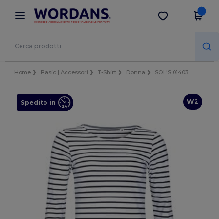
×
App Wordans
Scarica app
Prezzi migliori sull'app!
Home
Basic | Accessori
T-Shirt
Donna
SOL'S 01403
W2
Spedito in