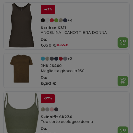
-43%
+4
Kariban K311
ANGELINA - CANOTTIERA DONNA
Da:
6,60 €
11,65 €
+2
JHK JK400
Maglietta girocollo 160
Da:
6,30 €
-37%
Skinnifit SK230
Top corto ecologico donna
Da: