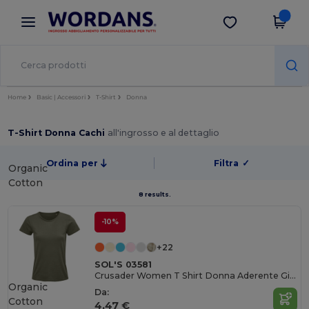
×
App Wordans
Scarica app
Prezzi migliori sull'app!
Home
Basic | Accessori
T-Shirt
Donna
T-Shirt Donna Cachi
all'ingrosso e al dettaglio
Ordina per
Filtra
✓
Organic
Cotton
8 results.
-10%
+22
SOL'S 03581
Crusader Women T Shirt Donna Aderente Girocollo
Organic
Da:
Cotton
4,47 €