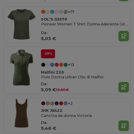
+17
SOL'S 03579
Pioneer Women T Shirt Donna Aderente Girocollo
Da:
5,03 €
-59%
+13
Malfini 220
Polo Donna Urban Chic di Malfini
Da:
5,09 €
12,50 €
+2
JHK JK422
Canotta da donna Victoria
Da:
5,46 €