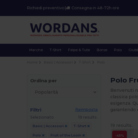
Richiedi preventivo
|
Consegna in 48-72h ore
Marche
T-Shirt
Felpe & Tute
Borse
Polo
Giubb
Home
Basic | Accessori
T-Shirt
Polo
Polo Fr
Ordina per
Benvenuti ne
classica pol
esigenza. Qu
Filtri
garantendo c
Reimposta
Selezionato
19 results.
19 results.
Basic | Accessori
T-Shirt
Polo
Fruit of the Loom
-45%