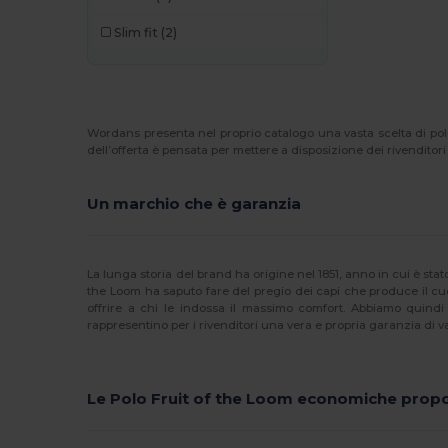
Russell Collection
(1)
Slim fit
(2)
Skinnifit
(5)
SOL'S
(38)
Spiro
(2)
Wordans presenta nel proprio catalogo una vasta scelta di po
Stamina
(1)
dell’offerta è pensata per mettere a disposizione dei rivenditori c
Starworld
(1)
Un marchio che è garanzia
Stedman
(4)
Tee Jays
(16)
La lunga storia del brand ha origine nel 1851, anno in cui è st
the Loom ha saputo fare del pregio dei capi che produce il cuo
TH Clothes
(29)
offrire a chi le indossa il massimo comfort. Abbiamo quindi
rappresentino per i rivenditori una vera e propria garanzia di va
Timberland
(1)
Valento
(43)
Le Polo Fruit of the Loom economiche pro
Velilla
(8)
WK. Designed To Work
(8)