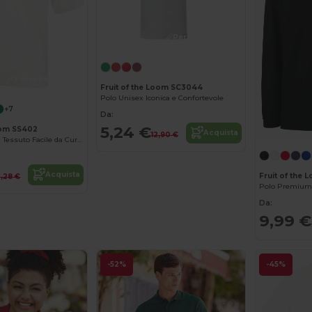
Personalizzalo!
Personalizzalo!
Fruit of the Loom SC3044
Polo Unisex Iconica e Confortevole
+7
Da:
5,24 €
Loom SS402
Acquista
12,90 €
Polo Elegante in Tessuto Facile da Curare
Acquista
Fruit of the 
2,28 €
Polo Premium
Da:
9,99 €
-52%
-45%