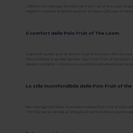
L’offerta nel catalogo Wordans di Polo Fruit of the Loom pro
adatte a momenti di attività sportiva. Il cotone utilizzato è confo
Il comfort delle Polo Fruit of The Loom
Dopo tutti questi anni di attività, Fruit of the Loom offre anco
filato morbido e ad alta densità. Ogni Polo Fruit of the Loom 
essere resistente, comodo con uno stile praticamente senza t
Lo stile inconfondibile delle Polo Fruit of t
Nel catalogo Wordans è possibile trovare Polo Fruit of the Loom
rifornirsi per la vendita al dettaglio di tante diverse proposte pe