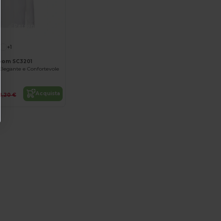
Personalizzalo!
+1
 Loom SC3201
legante e Confortevole
Acquista
2,20 €