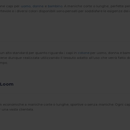
pone capi per
uomo
,
donna
e
bambino
. A maniche corte o lunghe, perfette per
rtevole e i diversi colori disponibili sono pensati per soddisfare le esigenze dei 
ra un alto standard per quanto riguarda i capi in
cotone
per uomo, donna e bambi
viene dunque realizzata utilizzando il tessuto adatto all’uso che verrà fatto
empo.
he Loom
 economiche a maniche corte o lunghe, sportive o senza maniche. Ogni capo è di
r una vasta clientela.