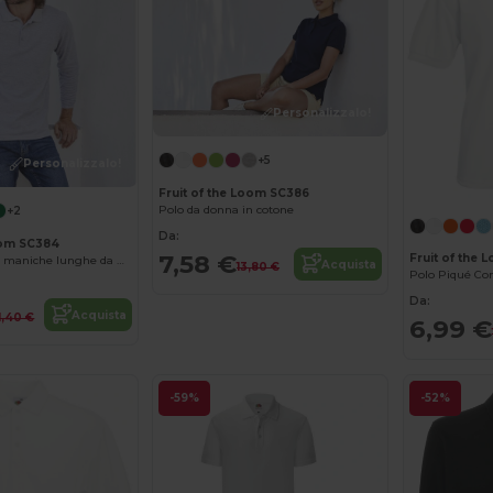
Personalizzalo!
+5
Personalizzalo!
Fruit of the Loom SC386
Polo da donna in cotone
+2
Da:
Loom SC384
7,58 €
Fruit of the
Polo premium a maniche lunghe da uomo
Acquista
13,80 €
Polo Piqué Co
Da:
Acquista
1,40 €
6,99 €
-59%
-52%