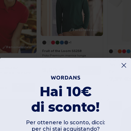
Personalizzalo!
+1
Personalizzalo!
Fruit of the Loom SS258
Polo Premium manica lunga
+3
Fruit of the 
Da:
Polo Elegante 
9,99 €
oom 63-212-0
Acquista
20,77 €
Da:
Polo Classica in Mischia di Poliestere e Cotone
7,57 €
1
Hai 10€
Acquista
,65 €
di sconto!
-40%
-41%
Per ottenere lo sconto, dicci:
per chi stai acquistando?