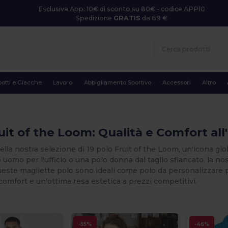
Esclusiva App: 10€ di sconto su 80€ - codice APP10
Spedizione
GRATIS
da 69 €
otti e Giacche
Lavoro
Abbigliamento Sportivo
Accessori
Altro
uit of the Loom: Qualità e Comfort all
lla nostra selezione di 19 polo Fruit of the Loom, un'icona glob
o uomo per l'ufficio o una polo donna dal taglio sfiancato, la no
este magliette polo sono ideali come polo da personalizzare pe
omfort e un'ottima resa estetica a prezzi competitivi.
-55%
-46%