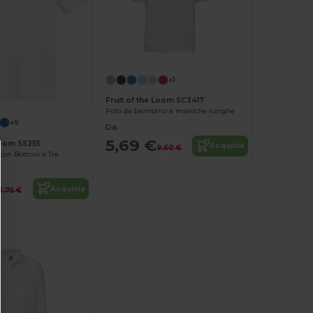
Personalizzalo!
+1
Personalizzalo!
Fruit of the Loom SC3417
Polo da bambino a maniche lunghe
+9
Da:
5,69 €
Loom SS255
Acquista
9,60 €
con Bottoni a Tre
Acquista
3,75 €