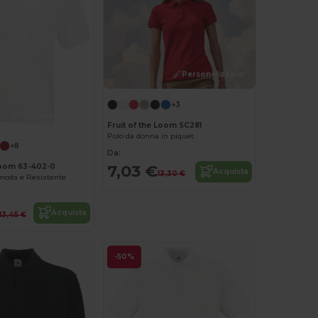
Personalizzalo!
+3
Personalizzalo!
Fruit of the Loom SC281
Polo da donna in piquet
+8
Da:
7,03 €
 Loom 63-402-0
Acquista
13,30 €
moda e Resistente
Acquista
13,45 €
-50%