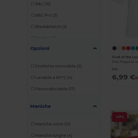
B&C
(31)
B&C Pro
(3)
Black&Match
(2)
Egotier
(4)
Opzioni
Elevate
(1)
Fruit of the 
Elevate Essentials
(3)
Etichetta removibile
(2)
Da:
Elevate Life
(8)
6,99 €
Lavabile a 60°C
(4)
1
Elevate NXT
(4)
Personalizzabile
(17)
EXCD by Promodoro
(1)
Maniche
Finden & Hales
(3)
-49%
Front row
(1)
Maniche corte
(15)
Fruit of the Loom
(19)
Maniche lunghe
(4)