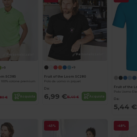
Personalizzalo!
Personalizzalo!
+9
+9
Fruit of the Loom SC280
oom SC385
Polo da uomo in piquet
n 100% cotone premium
Fruit of the
Da:
Polo Uomo Ele
6,99 €
Acquista
Acquista
15,40 €
,80 €
Da:
5,44 €
-45%
-48%