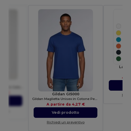
Lanya
E
A pa
0
V
Gildan T-Shirt Uomo Pesante in Cotone 100%
,27 €
Gildan GI5000
Richi
Gildan Maglietta Unisex in Cotone Pesante
to
A partire da
4,27 €
entivo
Vedi prodotto
Richiedi un preventivo