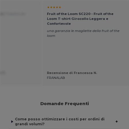
★★★★★
nts
Tradotto da
Fruit of the Loom SC220 - Fruit of the
Loom T-shirt Girocollo Leggera e
Confortevole
una garanzia le magliette della fruit of the
loom
e T.
Recensione di Francesca N.
FRANALAB
Domande Frequenti
Come posso ottimizzare i costi per ordini di
+
grandi volumi?