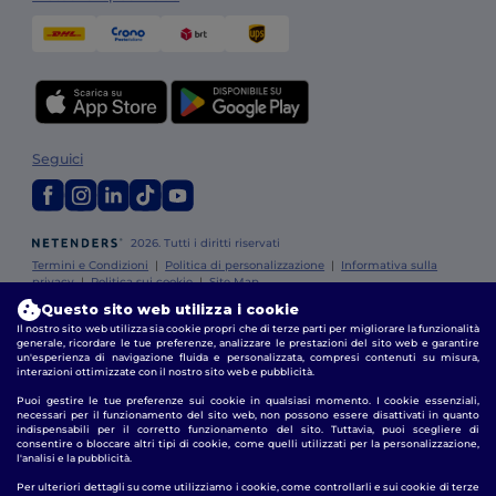
Seguici
2026. Tutti i diritti riservati
Termini e Condizioni
|
Politica di personalizzazione
|
Informativa sulla
privacy
|
Politica sui cookie
|
Site Map
Questo sito web utilizza i cookie
Il nostro sito web utilizza sia cookie propri che di terze parti per migliorare la funzionalità
Roma
|
Milano
|
Napoli
|
Torino
|
Palermo
|
Genova
|
Bologna
|
Firenze
generale, ricordare le tue preferenze, analizzare le prestazioni del sito web e garantire
|
Catania
|
Bari
un'esperienza di navigazione fluida e personalizzata, compresi contenuti su misura,
interazioni ottimizzate con il nostro sito web e pubblicità.
Puoi gestire le tue preferenze sui cookie in qualsiasi momento. I cookie essenziali,
necessari per il funzionamento del sito web, non possono essere disattivati in quanto
indispensabili per il corretto funzionamento del sito. Tuttavia, puoi scegliere di
consentire o bloccare altri tipi di cookie, come quelli utilizzati per la personalizzazione,
l'analisi e la pubblicità.
Per ulteriori dettagli su come utilizziamo i cookie, come controllarli e sui cookie di terze