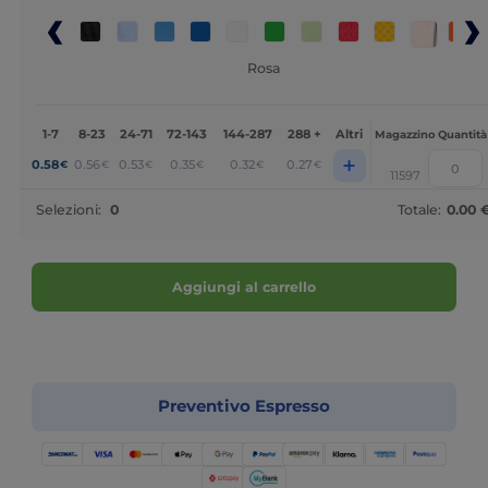
Rosa
1-7
8-23
24-71
72-143
144-287
288 +
Altri
Magazzino
Quantità
+
0.58
0.56
0.53
0.35
0.32
0.27
€
€
€
€
€
€
11597
Selezioni:
0
Totale:
0.00 
Aggiungi al carrello
Personalizzalo!
Preventivo Espresso