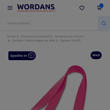
×
App Wordans
Scarica app
Prezzi migliori sull'app!
Home
Articoli promozionali
Accessori per Eventi
Cordino / Porta bagde da collo
Egotier 94405
W45
Spedito in