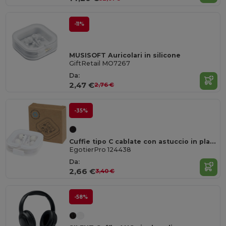
-11%
MUSISOFT Auricolari in silicone
GiftRetail MO7267
Da:
2,47 €
2,76 €
-35%
Cuffie tipo C cablate con astuccio in plastica riciclata Baekdu
EgotierPro 124438
Da:
2,66 €
3,40 €
-58%