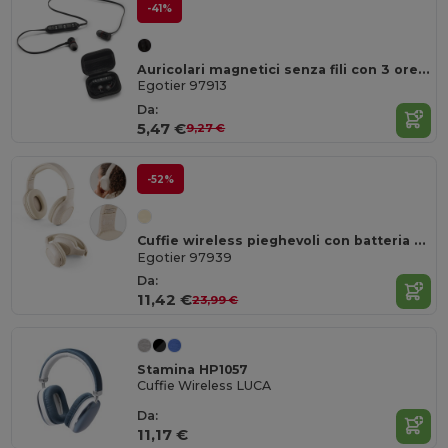
-41%
Auricolari magnetici senza fili con 3 ore di autonomia su ABS riciclato (100% rABS)
Egotier 97913
Da:
5,47 €
9,27 €
-52%
Cuffie wireless pieghevoli con batteria di 4 ore in paglia di grano e ABS
Egotier 97939
Da:
11,42 €
23,99 €
Stamina HP1057
Cuffie Wireless LUCA
Da:
11,17 €