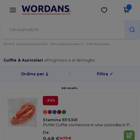
×
App Wordans
Scarica app
Prezzi migliori sull'app!
Home
Articoli promozionali
Tecnologia & Eccessori
Cuffie & Auricolari
Cuffie & Auricolari
all'ingrosso e al dettaglio
Ordina per
Filtra
✓
66 results.
-34%
Stamina EP3301
PUNK Cuffie contenute in una custodia in PVC trasparente con chiusura automatica
Da:
0,48 €
0,73 €