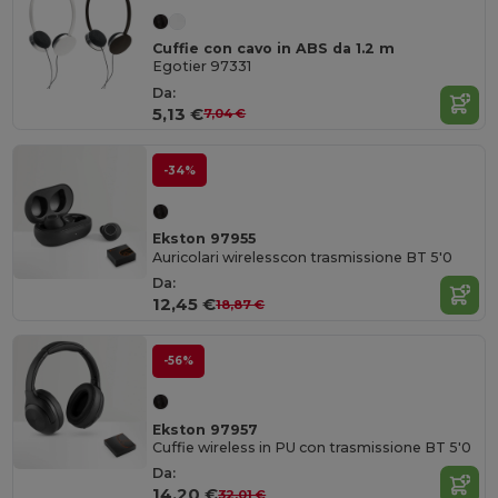
Cuffie con cavo in ABS da 1.2 m
Egotier 97331
Da:
5,13 €
7,04 €
-34%
Ekston 97955
Auricolari wirelesscon trasmissione BT 5'0
Da:
12,45 €
18,87 €
-56%
Ekston 97957
Cuffie wireless in PU con trasmissione BT 5'0
Da:
14,20 €
32,01 €