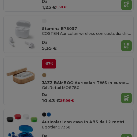
Da:
1,25 €
1,50 €
Stamina EP3037
COSTEN Auricolari wireless con custodia di ricarica
Da:
5,35 €
-57%
JAZZ BAMBOO Auricolari TWS in custodia
GiftRetail MO6780
Da:
10,43 €
23,99 €
Auricolari con cavo in ABS da 1.2 metri
Egotier 97358
Da: