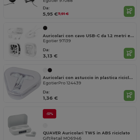
Egotier 97088
Da:
5,95 €
7,91 €
Auricolari con cavo USB-C da 1.2 metri e microfono integrato in ABS
Egotier 97139
Da:
3,13 €
Auricolari con astuccio in plastica riciclata Rebel
EgotierPro 124439
Da:
1,36 €
-51%
QUAVER Auricolari TWS in ABS riciclato
GiftRetail MO6946