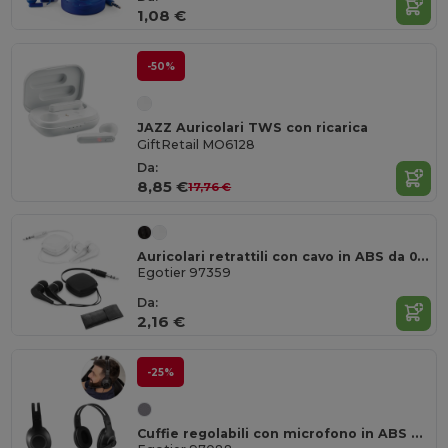
1,08 €
-50%
JAZZ Auricolari TWS con ricarica
GiftRetail MO6128
Da:
8,85 €
17,76 €
Auricolari retrattili con cavo in ABS da 0.75 m
Egotier 97359
Da:
2,16 €
-25%
Cuffie regolabili con microfono in ABS e PP