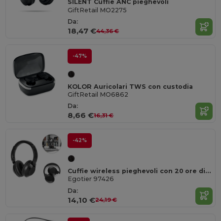
SILENT Cuffie ANC pieghevoli
GiftRetail MO2275
Da:
18,47 €
44,36 €
-47%
KOLOR Auricolari TWS con custodia
GiftRetail MO6862
Da:
8,66 €
16,31 €
-42%
Cuffie wireless pieghevoli con 20 ore di autonomia in ABS riciclato (100% rABS)
Egotier 97426
Da:
14,10 €
24,19 €