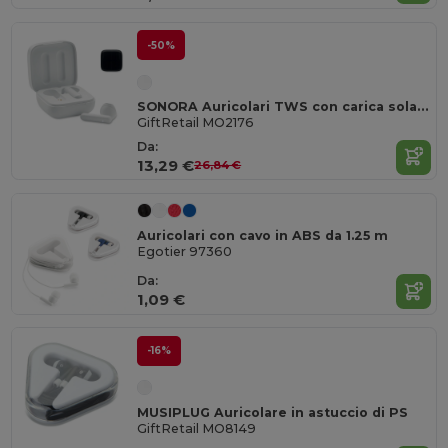
-50%
SONORA Auricolari TWS con carica solare
GiftRetail MO2176
Da:
13,29 €
26,84 €
Auricolari con cavo in ABS da 1.25 m
Egotier 97360
Da:
1,09 €
-16%
MUSIPLUG Auricolare in astuccio di PS
GiftRetail MO8149