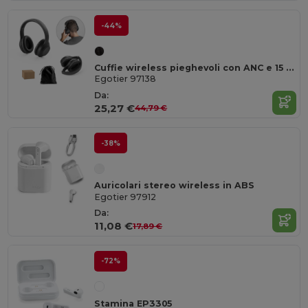
-44%
Cuffie wireless pieghevoli con ANC e 15 ore di autonomia in ABS riciclato (100% rABS
Egotier 97138
Da:
25,27 €
44,79 €
-38%
Auricolari stereo wireless in ABS
Egotier 97912
Da:
11,08 €
17,89 €
-72%
Stamina EP3305