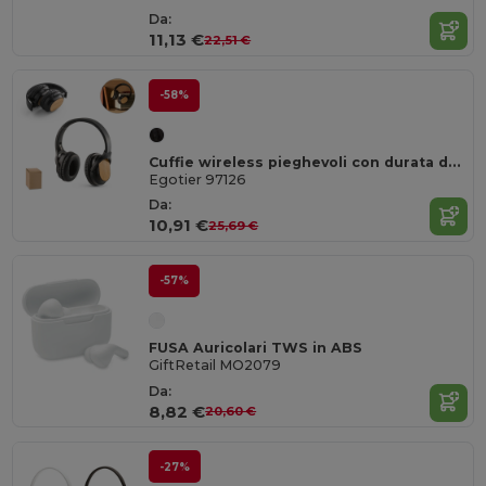
Da:
11,13 €
22,51 €
-58%
Cuffie wireless pieghevoli con durata della batteria di 5 ore in bambù e ABS
Egotier 97126
Da:
10,91 €
25,69 €
-57%
FUSA Auricolari TWS in ABS
GiftRetail MO2079
Da:
8,82 €
20,60 €
-27%