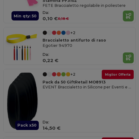
Stamina PF3102
FETE Braccialetto regolabile in poliestere
Da:
Min qty: 50
0,10 €
0,18 €
+2
Braccialetto antifurto di raso
Egotier 94970
Da:
0,22 €
+2
Miglior Offerta
Pack da 50 GiftRetail MO8913
EVENT Braccialetto in Silicone per Eventi e Feste
Da:
Pack x50
14,50 €