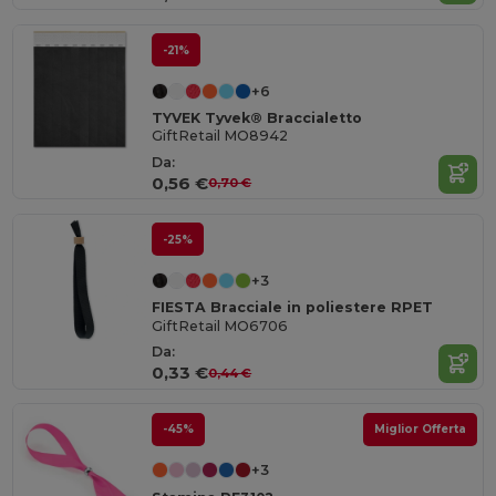
-21%
+6
TYVEK Tyvek® Braccialetto
GiftRetail MO8942
Da:
0,56 €
0,70 €
-25%
+3
FIESTA Bracciale in poliestere RPET
GiftRetail MO6706
Da:
0,33 €
0,44 €
-45%
Miglior Offerta
+3