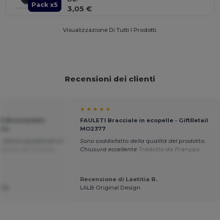
Pack x5
3,05 €
Visualizzazione Di Tutti I Prodotti.
Recensioni dei clienti
★ ★ ★ ★ ★
E Braccialetto
FAULETI Bracciale in ecopelle - GiftRetail
ere
MO2377
, ottima qualità ad un
Sono soddisfatto della qualità del prodotto.
adotto da Français
Chiusura eccellente
Tradotto da Français
Recensione di Laetitia B.
 R.
LALB Original Design