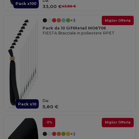
Da:
Pack x100
33,00 €
43,86 €
+3
Miglior Offerta
Pack da 10 GiftRetail MO6706
FIESTA Bracciale in poliestere RPET
Da:
Pack x10
5,80 €
-3%
Miglior Offerta
+2