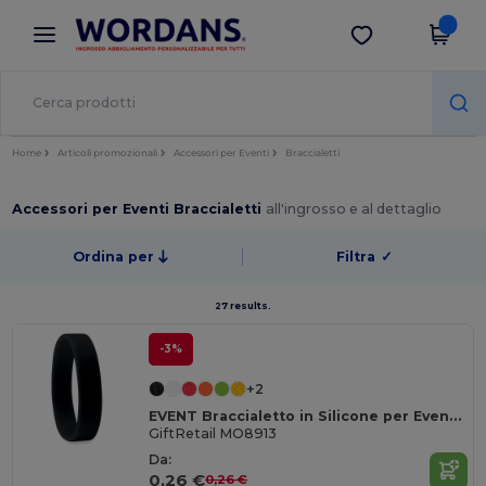
×
App Wordans
Scarica app
Prezzi migliori sull'app!
Home
Articoli promozionali
Accessori per Eventi
Braccialetti
Accessori per Eventi Braccialetti
all'ingrosso e al dettaglio
Ordina per
Filtra
✓
27 results.
-3%
+2
EVENT Braccialetto in Silicone per Eventi e Feste
GiftRetail MO8913
Da:
0,26 €
0,26 €