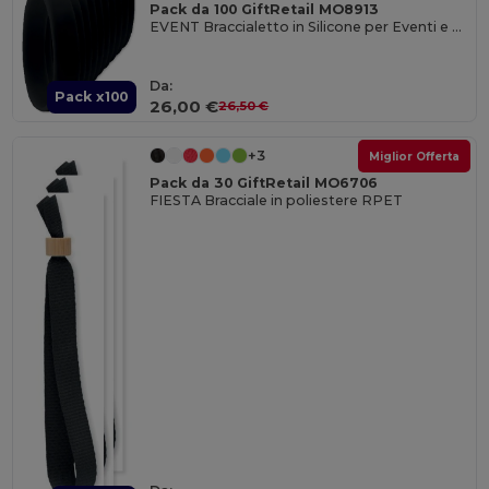
Pack da 100 GiftRetail MO8913
EVENT Braccialetto in Silicone per Eventi e Feste
Da:
Pack x100
26,00 €
26,50 €
+3
Miglior Offerta
Pack da 30 GiftRetail MO6706
FIESTA Bracciale in poliestere RPET