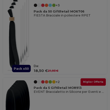
+3
Pack da 50 GiftRetail MO6706
FIESTA Bracciale in poliestere RPET
Da:
Pack x50
18,50 €
21,93 €
+2
Miglior Offerta
Pack da 5 GiftRetail MO8913
EVENT Braccialetto in Silicone per Eventi e Feste