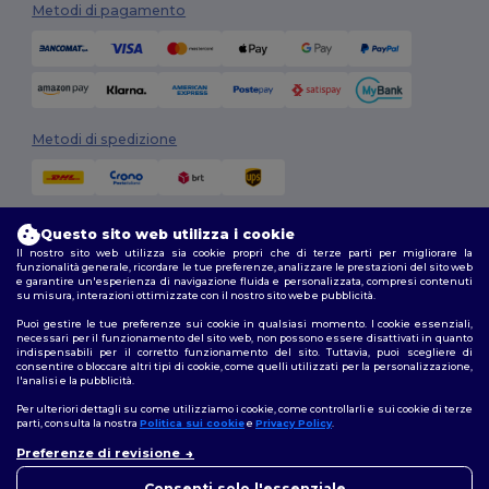
Metodi di pagamento
Metodi di spedizione
Questo sito web utilizza i cookie
Il nostro sito web utilizza sia cookie propri che di terze parti per migliorare la
funzionalità generale, ricordare le tue preferenze, analizzare le prestazioni del sito web
e garantire un'esperienza di navigazione fluida e personalizzata, compresi contenuti
su misura, interazioni ottimizzate con il nostro sito web e pubblicità.
Seguici
Puoi gestire le tue preferenze sui cookie in qualsiasi momento. I cookie essenziali,
necessari per il funzionamento del sito web, non possono essere disattivati in quanto
indispensabili per il corretto funzionamento del sito. Tuttavia, puoi scegliere di
consentire o bloccare altri tipi di cookie, come quelli utilizzati per la personalizzazione,
l'analisi e la pubblicità.
2026. Tutti i diritti riservati
Termini e Condizioni
|
Politica di personalizzazione
|
Informativa sulla
Per ulteriori dettagli su come utilizziamo i cookie, come controllarli e sui cookie di terze
privacy
|
Politica sui cookie
|
Site Map
parti, consulta la nostra
Politica sui cookie
e
Privacy Policy
.
Preferenze di revisione
👋
Ciao
Roma
|
Milano
|
Napoli
|
Torino
|
Palermo
|
Genova
|
Bologna
|
Firenze
|
In caso di domande o dubbi,
Consenti solo l'essenziale