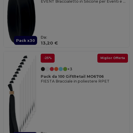
EVENT Braccialetto in Silicone per Eventi e Feste
Da:
Pack x30
13,20 €
-25%
Miglior Offerta
+3
Pack da 100 GiftRetail MO6706
FIESTA Bracciale in poliestere RPET