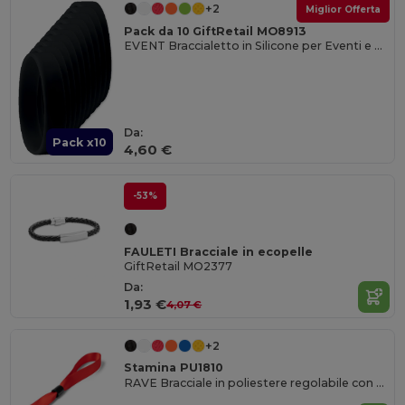
+2
Miglior Offerta
Pack da 10 GiftRetail MO8913
EVENT Braccialetto in Silicone per Eventi e Feste
Da:
Pack x10
4,60 €
-53%
FAULETI Bracciale in ecopelle
GiftRetail MO2377
Da:
1,93 €
4,07 €
+2
Stamina PU1810
RAVE Bracciale in poliestere regolabile con chiusura di sicurezza