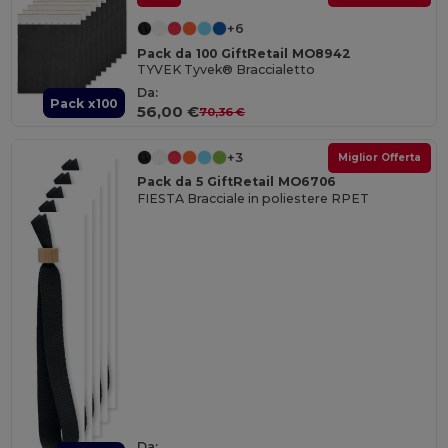
+6
Pack da 100 GiftRetail MO8942
TYVEK Tyvek® Braccialetto
Da:
Pack x100
56,00 €
70,36 €
+3
Miglior Offerta
Pack da 5 GiftRetail MO6706
FIESTA Bracciale in poliestere RPET
Da: