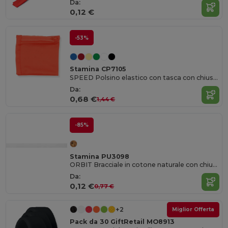
Da:
0,12 €
-53%
Stamina CP7105
SPEED Polsino elastico con tasca con chiusura a zip
Da:
0,68 €
1,44 €
-85%
Stamina PU3098
ORBIT Bracciale in cotone naturale con chiusura di sicurezza
Da:
0,12 €
0,77 €
+2
Miglior Offerta
Pack da 30 GiftRetail MO8913