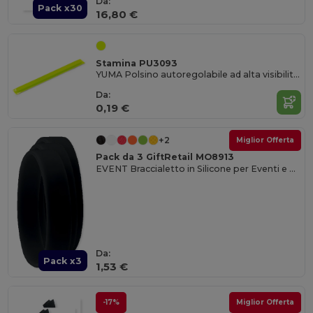
Da:
Pack x30
16,80 €
Stamina PU3093
YUMA Polsino autoregolabile ad alta visibilità in PVC
Da:
0,19 €
+2
Miglior Offerta
Pack da 3 GiftRetail MO8913
EVENT Braccialetto in Silicone per Eventi e Feste
Da:
Pack x3
1,53 €
-17%
Miglior Offerta