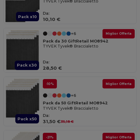
TYVEK Tyvek® Braccialetto
Da:
Pack x10
10,10 €
+6
Miglior Offerta
Pack da 30 GiftRetail MO8942
TYVEK Tyvek® Braccialetto
Da:
Pack x30
28,50 €
-10%
Miglior Offerta
+6
Pack da 50 GiftRetail MO8942
TYVEK Tyvek® Braccialetto
Da:
Pack x50
31,50 €
35,18 €
-21%
Miglior Offerta