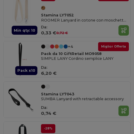
Stamina LY7052
ROOMER Lanyard in cotone con moschettone
Da:
Min qty: 10
0,33 €
0,72 €
+4
Miglior Offerta
Pack da 10 GiftRetail MO9058
SIMPLE LANY Cordino semplice LANY
Da:
Pack x10
6,20 €
Stamina LY7043
SUMBA Lanyard with retractable accessory
Da:
0,74 €
-28%