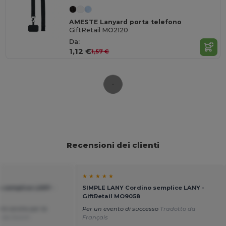
AMESTE Lanyard porta telefono
GiftRetail MO2120
Da:
1,12 €
1,57 €
Recensioni dei clienti
★ ★ ★ ★ ★
 semplice LANY -
SIMPLE LANY Cordino semplice LANY -
GiftRetail MO9058
timi anche per la
Per un evento di successo
Tradotto da
o da Dutch
Français