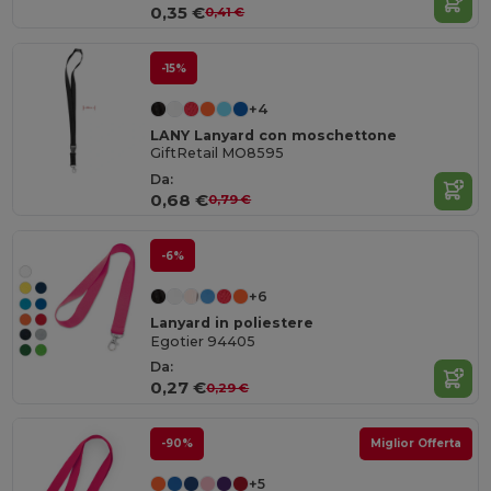
0,35 €
0,41 €
-15%
+4
LANY Lanyard con moschettone
GiftRetail MO8595
Da:
0,68 €
0,79 €
-6%
+6
Lanyard in poliestere
Egotier 94405
Da:
0,27 €
0,29 €
-90%
Miglior Offerta
+5