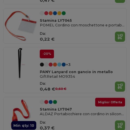
0,47 €
Stamina LY7045
POMEL Cordino con moschettone e portabadge in PVC
Da:
0,22 €
-20%
+3
PANY Lanyard con gancio in metallo
GiftRetail MO9354
Da:
0,48 €
0,60 €
Miglior Offerta
Stamina LY7047
ALDAZ Portabicchiere con cordino in silicone regolabile
Da:
Min qty: 10
0,37 €