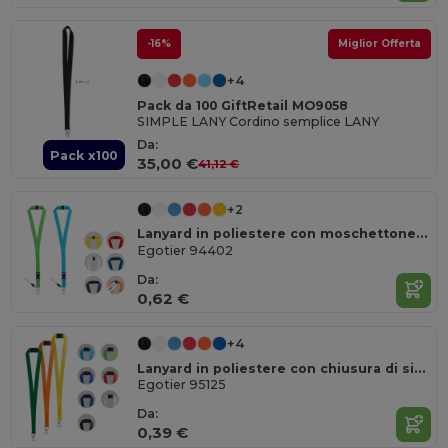
-16%
Miglior Offerta
+4
Pack da 100 GiftRetail MO9058
SIMPLE LANY Cordino semplice LANY
Da:
Pack x100
35,00 €
41,12 €
+2
Lanyard in poliestere con moschettone in metallo
Egotier 94402
Da:
0,62 €
+4
Lanyard in poliestere con chiusura di sicurezza
Egotier 95125
Da:
0,39 €