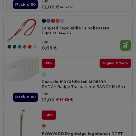
Da:
Pack x100
12,00 €
14,62 €
Lanyard regolabile in poliestere
Egotier 94408
Da:
0,65 €
-19%
Miglior Offerta
Pack da 100 GiftRetail MO8599
BADGY Badge Trasparente BADGY 10x8cm
Da:
Pack x100
12,00 €
14,62 €
-38%
BOWYARD Regnbågs logoband i RPET