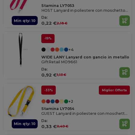
Stamina LY7053
HOST Lanyard in poliestere con moschettone
Da:
Min qty: 10
0,22 €
2,18 €
-19%
+4
WIDE LANY Lanyard con gancio in metallo
GiftRetail MO9661
Da:
0,92 €
1,13 €
-33%
Miglior Offerta
+2
Stamina LY7054
GUEST Lanyard in poliestere con moschettone
Da:
Min qty: 10
0,33 €
0,49 €