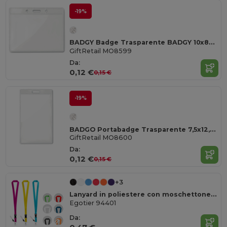
-19%
BADGY Badge Trasparente BADGY 10x8cm
GiftRetail MO8599
Da:
0,12 €
0,15 €
-19%
BADGO Portabadge Trasparente 7,5x12,5 cm per Ufficio e Eventi
GiftRetail MO8600
Da:
0,12 €
0,15 €
+3
Lanyard in poliestere con moschettone in metallo
Egotier 94401
Da: