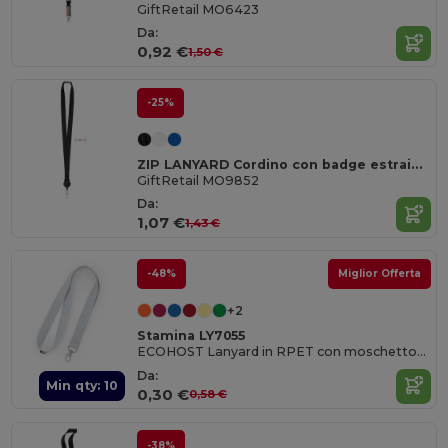
GiftRetail MO6423
Da:
0,92 €
1,50 €
-25%
ZIP LANYARD Cordino con badge estraibile
GiftRetail MO9852
Da:
1,07 €
1,43 €
-48%
Miglior Offerta
+2
Stamina LY7055
ECOHOST Lanyard in RPET con moschettone
Da:
Min qty: 10
0,30 €
0,58 €
-38%