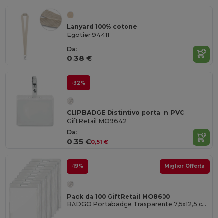
Lanyard 100% cotone
Egotier 94411
Da:
0,38 €
-32%
CLIPBADGE Distintivo porta in PVC
GiftRetail MO9642
Da:
0,35 €
0,51 €
-19%
Miglior Offerta
Pack da 100 GiftRetail MO8600
BADGO Portabadge Trasparente 7,5x12,5 cm per Ufficio e Eventi