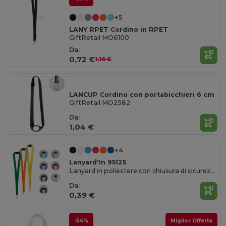
+5
LANY RPET Cordino in RPET
GiftRetail MO6100
Da:
0,72 €
1,16 €
LANCUP Cordino con portabicchieri 6 cm
GiftRetail MO2582
Da:
1,04 €
+4
Lanyard'In 95125
Lanyard in poliestere con chiusura di sicurezza
Da:
0,39 €
-54%
Miglior Offerta