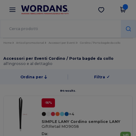
×
App Wordans
Scarica app
Prezzi migliori sull'app!
Home
Articoli promozionali
Accessori per Eventi
Cordino / Porta bagde da collo
Accessori per Eventi Cordino / Porta bagde da collo
all'ingrosso e al dettaglio
Ordina per
Filtra
✓
84 results.
-16%
+4
SIMPLE LANY Cordino semplice LANY
GiftRetail MO9058
Da: