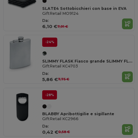
SLATE4 Sottobicchieri con base in EVA
GiftRetail MO9124
Da:
6,10 €
7,91 €
-24%
SLIMMY FLASK Fiasco grande SLIMMY FLASK in acciaio inox
GiftRetail KC4703
Da:
5,86 €
7,75 €
-28%
BLABBY Apribottigilie e sigillante
GiftRetail KC2966
Da:
0,42 €
0,58 €