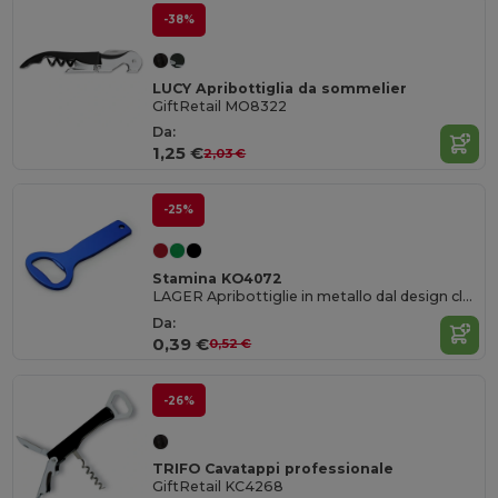
-38%
LUCY Apribottiglia da sommelier
GiftRetail MO8322
Da:
1,25 €
2,03 €
-25%
Stamina KO4072
LAGER Apribottiglie in metallo dal design classico
Da:
0,39 €
0,52 €
-26%
TRIFO Cavatappi professionale
GiftRetail KC4268