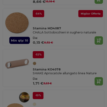
8,66 €
15,18 €
-54%
Miglior Offerta
Stamina MD4087
CHALA Sottobicchieri in sughero naturale
Da:
Min qty: 10
0,15 €
0,32 €
-52%
Stamina KO4078
SHAKE Apriscatole allungato linea Nature
Da:
1,71 €
3,53 €
-10%