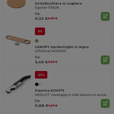
Sottobicchiere in sughero
Egotier 93828
Da:
0,33 €
0,37 €
-11%
CANOPY Apribottiglie in legno
GiftRetail MO9360
Da:
3,49 €
3,92 €
-60%
Stamina KO4075
MERLOT Cavatappi in stile classico in acciaio inossidabile con due posizioni
Da:
0,68 €
1,67 €