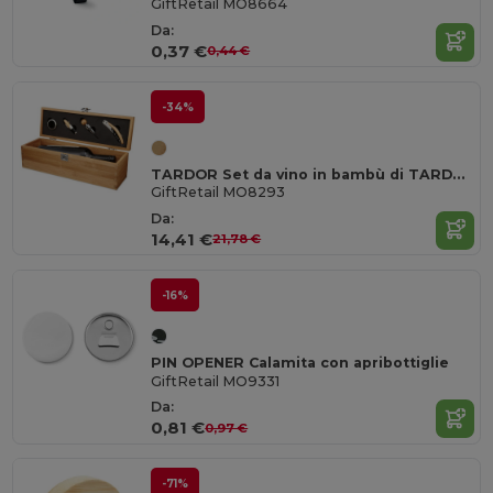
GiftRetail MO8664
Da:
0,37 €
0,44 €
-34%
TARDOR Set da vino in bambù di TARDOR
GiftRetail MO8293
Da:
14,41 €
21,78 €
-16%
PIN OPENER Calamita con apribottiglie
GiftRetail MO9331
Da:
0,81 €
0,97 €
-71%