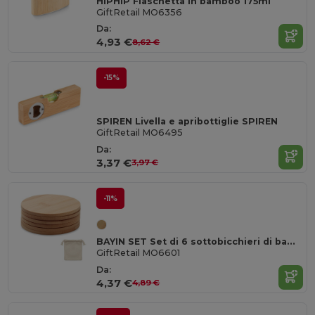
HIPHIP Fiaschetta in bamboo 175ml
GiftRetail MO6356
Da:
4,93 €
8,62 €
-15%
SPIREN Livella e apribottiglie SPIREN
GiftRetail MO6495
Da:
3,37 €
3,97 €
-11%
BAYIN SET Set di 6 sottobicchieri di bamboo
GiftRetail MO6601
Da:
4,37 €
4,89 €