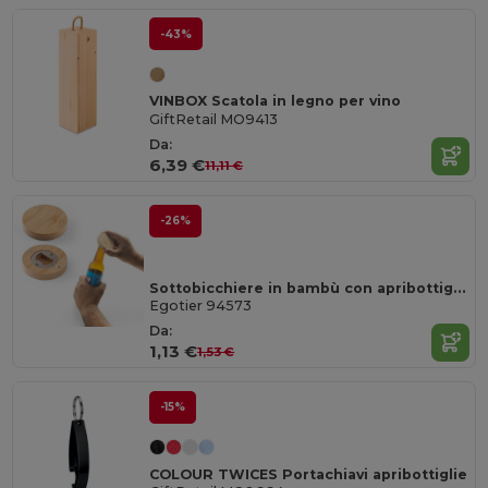
-43%
VINBOX Scatola in legno per vino
GiftRetail MO9413
Da:
6,39 €
11,11 €
-26%
Sottobicchiere in bambù con apribottiglie
Egotier 94573
Da:
1,13 €
1,53 €
-15%
COLOUR TWICES Portachiavi apribottiglie