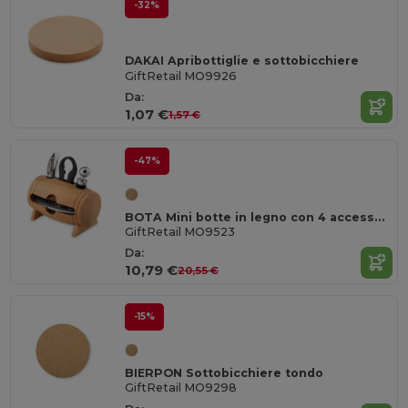
-32%
DAKAI Apribottiglie e sottobicchiere
GiftRetail MO9926
Da:
1,07 €
1,57 €
-47%
BOTA Mini botte in legno con 4 accessori per vino di BOTA
GiftRetail MO9523
Da:
10,79 €
20,55 €
-15%
BIERPON Sottobicchiere tondo
GiftRetail MO9298