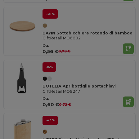
-30%
BAYIN Sottobicchiere rotondo di bamboo
GiftRetail MO6602
Da:
0,56 €
0,79 €
-16%
BOTELIA Apribottiglie portachiavi
GiftRetail MO9247
Da:
0,60 €
0,72 €
-43%