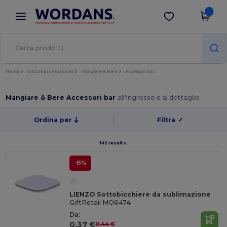
×
App Wordans
Scarica app
Prezzi migliori sull'app!
Home
Articoli promozionali
Mangiare & Bere
Accessori bar
Mangiare & Bere Accessori bar
all'ingrosso e al dettaglio
Ordina per
Filtra
✓
142 results.
-15%
LIENZO Sottobicchiere da sublimazione
GiftRetail MO6474
Da:
0,37 €
0,44 €