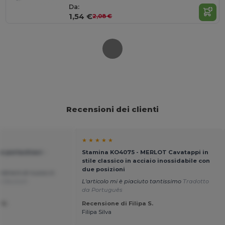
Da:
1,54 €
2,08 €
Recensioni dei clienti
★ ★ ★ ★ ★
e portachiavi -
Stamina KO4075 - MERLOT Cavatappi in
stile classico in acciaio inossidabile con
due posizioni
ordinerò di nuovo in
a Deutsch
L'articolo mi è piaciuto tantissimo
Tradotto
da Português
 N.
Recensione di Filipa S.
Filipa Silva