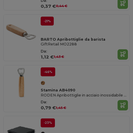
Da:
0,37 €
0,44 €
-21%
BARTO Apribottiglie da barista
GiftRetail MO2288
Da:
1,12 €
1,43 €
-46%
Stamina AB4090
RODEN Apribottiglie in acciaio inossidabile con manico in legno naturale
Da:
0,79 €
1,45 €
-23%