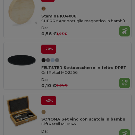
Stamina KO4088
SHERRY Apribottiglia magnetico in bambù con funzione sottobicchiere
Da:
0,56 €
1,93 €
-70%
FELTSTER Sottobicchiere in feltro RPET
GiftRetail MO2356
Da:
0,10 €
0,34 €
-43%
SONOMA Set vino con scatola in bambu
GiftRetail MO8147
Da: