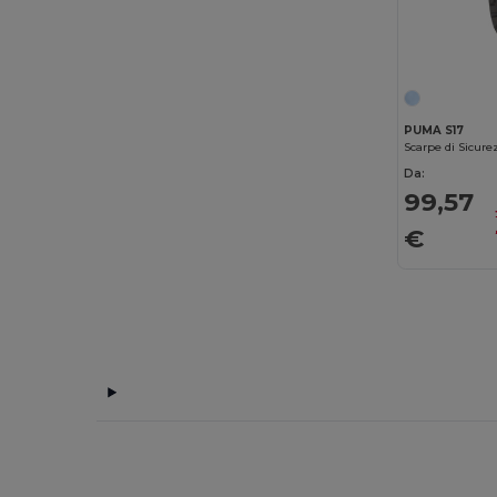
B&C Pro
(12)
Babybugz
(26)
Bag Base
(167)
Bagbase
(42)
PUMA S17
Scarpe di Sicur
Barents
(9)
Da:
99,57
Bata Industrials
(12)
€
Beechfield
(358)
Bella+Canvas
(29)
Black&Match
(20)
Branve
(8)
Brook Taverner
(42)
Buff
(3)