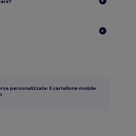
pare?
orse personalizzate: il cartellone mobile
o