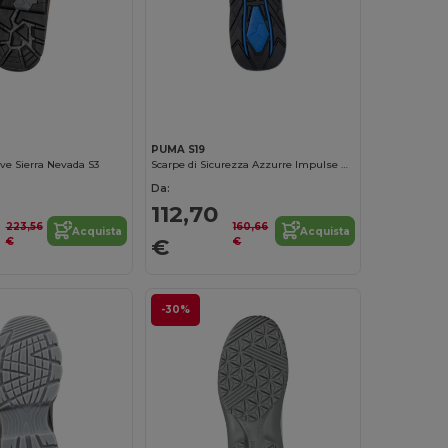
PUMA S19
ive Sierra Nevada S3
Scarpe di Sicurezza Azzurre Impulse Pro
Da:
112,70
223,56
160,66
Acquista
Acquista
€
€
€
-30%