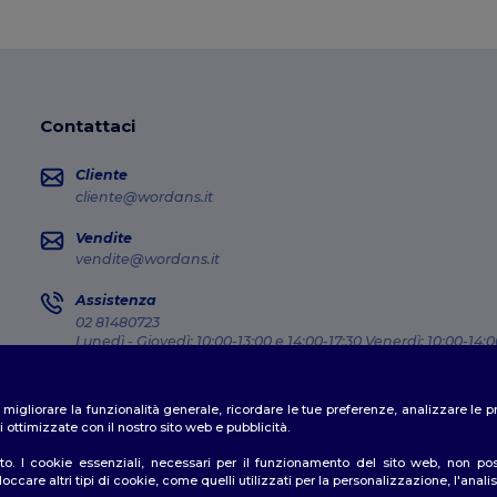
Contattaci
Cliente
cliente@wordans.it
Vendite
vendite@wordans.it
Assistenza
02 81480723
Lunedì - Giovedì: 10:00-13:00 e 14:00-17:30 Venerdì: 10:00-14:0
Dov'e' il mio pacco?
er migliorare la funzionalità generale, ricordare le tue preferenze, analizzare l
 ottimizzate con il nostro sito web e pubblicità.
o. I cookie essenziali, necessari per il funzionamento del sito web, non posso
ccare altri tipi di cookie, come quelli utilizzati per la personalizzazione, l'analisi