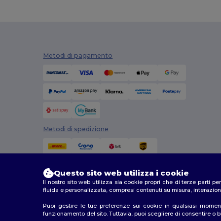
Digital Transfer
(2)
Ecologie
(8)
Egotier
(1257)
Metodi di pagamento
EgotierPro
(973)
Ekston
(10)
Elevate
(25)
Elevate Essentials
(34)
Metodi di spedizione
Elevate Life
(51)
Elevate NXT
(46)
Questo sito web utilizza i cookie
Estex
(16)
Il nostro sito web utilizza sia cookie propri che di terze parti p
fluida e personalizzata, compresi contenuti su misura, interazioni
Et si on l'appelait Francis
(3)
Puoi gestire le tue preferenze sui cookie in qualsiasi moment
2026. Tutti i diritti riservati
funzionamento del sito. Tuttavia, puoi scegliere di consentire o blo
EXCD by Promodoro
(5)