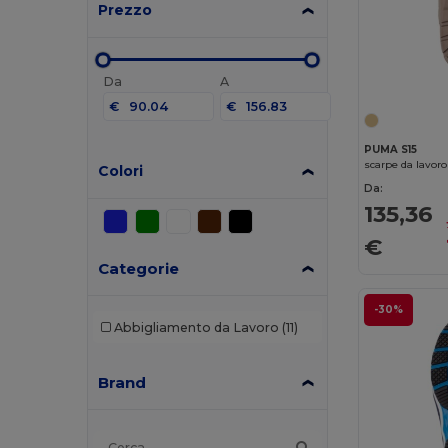
Prezzo
Da
A
€
€
PUMA S15
scarpe da lavor
Colori
Da:
135,36
€
Categorie
-30%
Abbigliamento da Lavoro
(11)
Brand