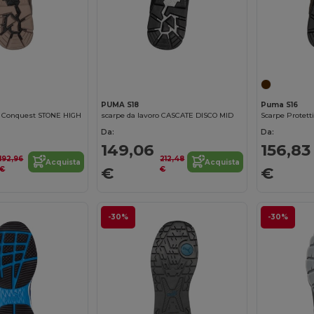
PUMA S18
Puma S16
o Conquest STONE HIGH
scarpe da lavoro CASCATE DISCO MID
Scarpe Protett
Da:
Da:
149,06
156,83
192,96
212,48
Acquista
Acquista
€
€
€
€
-30%
-30%