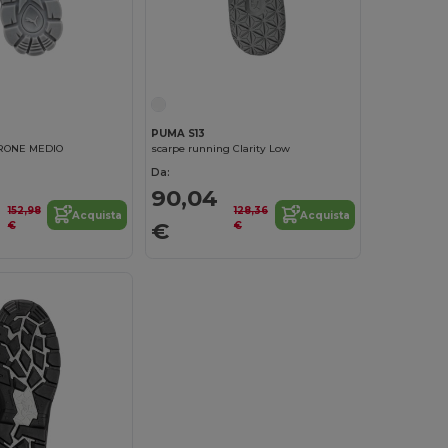
PUMA S13
RONE MEDIO
scarpe running Clarity Low
Da:
90,04
152,98
128,36
Acquista
Acquista
€
€
€