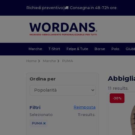
Richiedi preventivo
|
Consegna in 48-72h ore
Marche
T-Shirt
Felpe & Tute
Borse
Polo
Giubb
Home
Marche
PUMA
Abbigl
Ordina per
11 results.
-30%
Filtri
Reimposta
Selezionato
11 results.
PUMA