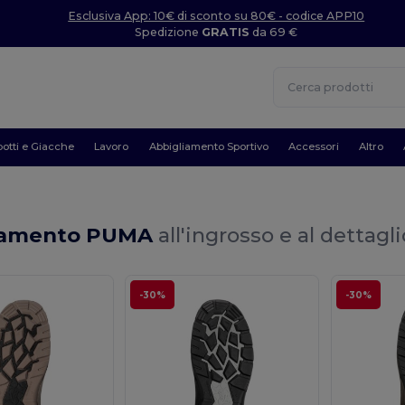
Esclusiva App: 10€ di sconto su 80€ - codice APP10
Spedizione
GRATIS
da 69 €
otti e Giacche
Lavoro
Abbigliamento Sportivo
Accessori
Altro
iamento PUMA
all'ingrosso e al dettagli
-30%
-30%