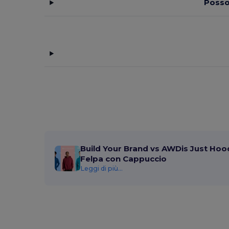
Posso
Build Your Brand
(132)
CamelBak
(7)
Carhartt
(12)
Case Logic
(18)
Caterpillar
(2)
CG International
(3)
Cherokee
(4)
Chipolo
(2)
Build Your Brand vs AWDis Just Hood
Clubclass
(20)
Felpa con Cappuccio
Leggi di più...
Craghoppers
(14)
Crocs
(3)
Dickies
(8)
Dickies Medical
(5)