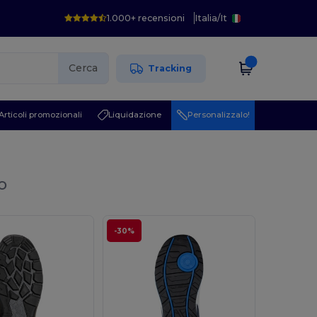
1.000+ recensioni
Italia
/
It
Cerca
Tracking
Articoli promozionali
Liquidazione
Personalizzalo!
o
-30%