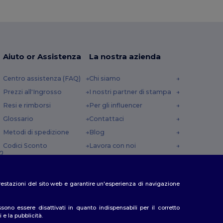
Aiuto or Assistenza
La nostra azienda
Centro assistenza (FAQ)
Chi siamo
Prezzi all'Ingrosso
I nostri partner di stampa
Resi e rimborsi
Per gli influencer
Glossario
Contattaci
Metodi di spedizione
Blog
Codici Sconto
Lavora con noi
0
e prestazioni del sito web e garantire un'esperienza di navigazione
no essere disattivati in quanto indispensabili per il corretto
 e la pubblicità.