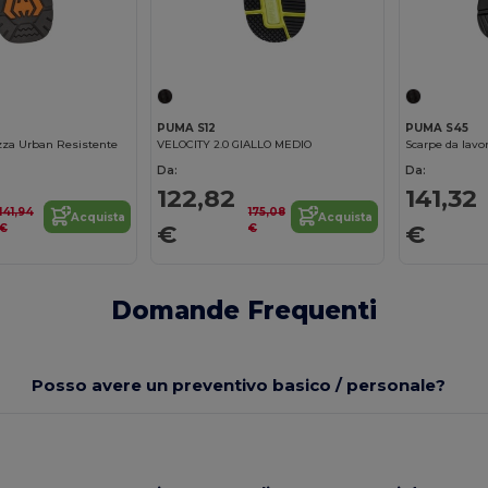
PUMA S12
PUMA S45
ezza Urban Resistente
VELOCITY 2.0 GIALLO MEDIO
Scarpe da lav
Da:
Da:
122,82
141,32
141,94
175,08
Acquista
Acquista
€
€
€
€
Domande Frequenti
Posso avere un preventivo basico / personale?