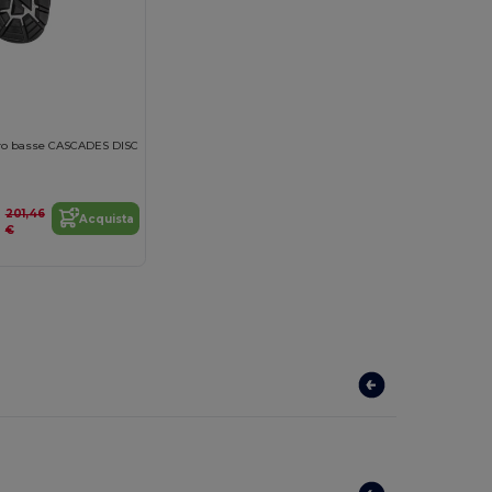
oro basse CASCADES DISC
201,46
Acquista
€